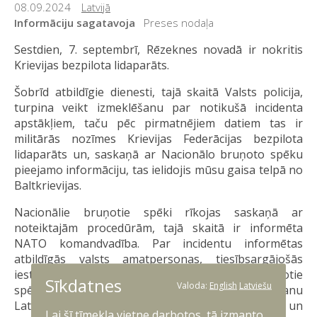
08.09.2024
Latvijā
Informāciju sagatavoja
Preses nodaļa
Sestdien, 7. septembrī, Rēzeknes novadā ir nokritis
Krievijas bezpilota lidaparāts.
Šobrīd atbildīgie dienesti, tajā skaitā Valsts policija,
turpina veikt izmeklēšanu par notikušā incidenta
apstākļiem, taču pēc pirmatnējiem datiem tas ir
militārās nozīmes Krievijas Federācijas bezpilota
lidaparāts un, saskaņā ar Nacionālo bruņoto spēku
pieejamo informāciju, tas ielidojis mūsu gaisa telpā no
Baltkrievijas.
Nacionālie bruņotie spēki rīkojas saskaņā ar
noteiktajām procedūrām, tajā skaitā ir informēta
NATO komandvadība. Par incidentu informētas
atbildīgās valsts amatpersonas, tiesībsargājošās
iestādes un reģiona NATO valstis. Nacionālie bruņotie
Sīkdatnes
Valoda:
English
Latviešu
spēki konstatēja bezpilota lidaparāta nonākšanu
Latvijas teritorija, kā arī monitorēja tā kustību un
Lai šī tīmekļa vietne darbotos, tā izmanto