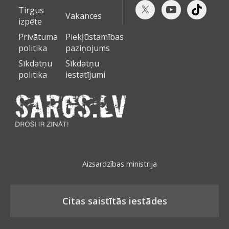
Tirgus
Vakances
izpēte
Privātuma
Piekļūstamības
politika
paziņojums
Sīkdatņu
Sīkdatņu
politika
iestatījumi
Aizsardzības ministrija
Citas saistītās iestādes