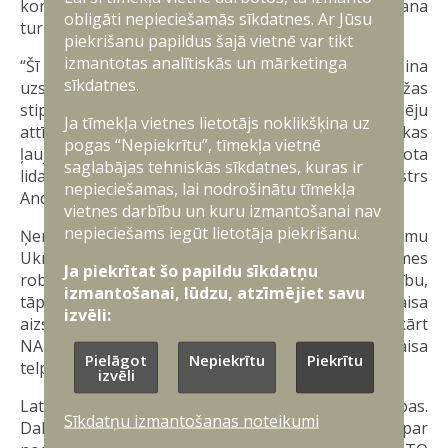
konstatēja nokrišanas vietu. Situācijas izmeklēšana
obligāti nepieciešamās sīkdatnes. Ar Jūsu
turpinās.
piekrišanu papildus šajā vietnē var tikt
izmantotas analītiskās un mārketinga
“Šī situācija ir kā apliecinājums, ka mums jāturpina
sīkdatnes.
uzsāktie darbi Latvijas austrumu robežas
stiprināšanā, tostarp pretgaisa aizsardzības spēju
Ja tīmekļa vietnes lietotājs noklikšķina uz
attīstībā un elektroniskās karadarbības spējas, kas
pogas “Nepiekrītu”, tīmekļa vietnē
ļauj ierobežot dažāda pielietojuma bezpilota
saglabājas tehniskās sīkdatnes, kuras ir
lidaparātu darbību,” norāda aizsardzības ministrs
nepieciešamas, lai nodrošinātu tīmekļa
Andris Sprūds.
vietnes darbību un kuru izmantošanai nav
nepieciešams iegūt lietotāja piekrišanu.
Ņemot vērā Krievijas pilna mēroga iebrukumu
Ukrainā, Latvija pastiprināti veic savu sauszemes
Ja piekrītat šo papildu sīkdatņu
robežu, gaisa telpas un teritoriālo ūdeņu aizsardzību,
izmantošanai, lūdzu, atzīmējiet savu
tāpat Nacionālo bruņoto spēki pastiprina pretgaisa
izvēli:
aizsardzības spējas uz austrumu robežas. Savukārt
NATO sabiedrotie rotācijas kārtībā nodrošina gaisa
Pielāgot
Nepiekrītu
Piekrītu
telpas patrulēšanas misiju virs Baltijas valstīm.
izvēli
Latvijas gaisa telpa ir daļa no NATO gaisa telpas.
Sīkdatņu izmantošanas noteikumi
Dalībvalstis NATO samitā Vašingtonā vienojās par