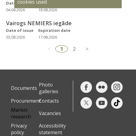
cookies used
Date of issue
Expiration date
04.08.2026
18.08.2026
Vairogs NEMIERS iegāde
Date of issue
Expiration date
03.08.2026
17.08.2026
<
1
2
>
Photo
Documents
galleries
Procurement
Contacts
Market
Vacancies
research
Privacy
Accessibility
policy
statement