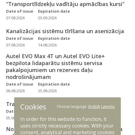
“Transportlīdzekļu vadītāju apmācības kursi”
Date of issue
Expiration date
07.08.2026
03.09.2026
Kanalizācijas sistēmu tīrīšana un asenizācija
Date of issue
Expiration date
07.08.2026
14.08.2026
Autel EVO Max 4T un Autel EVO Lite+
bezpilota lidaparātu sistēmu servisa
pakalpojumiem un rezerves daļu
nodrošinājumam
Date of issue
Expiration date
06.08.2026
25.08.2026
Transportlīdzekļu vadītāju apmācība
Cookies
Choose language:
English
Latviešu
Date of issue
Expiration date
05.08.2026
17.08.2026
In order for this website to function, it
uses strictly necessary cookies. With your
Noliktavas aprīkojuma apkopes un remonta
consent, analytical and marketing cookies