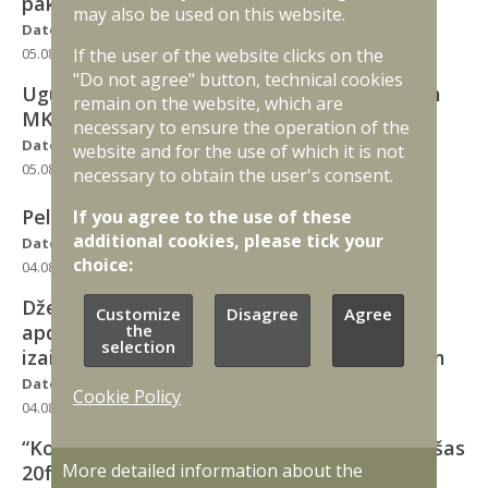
pakalpojuma iegāde.
may also be used on this website.
Date of issue
Expiration date
If the user of the website clicks on the
05.08.2026
17.08.2026
"Do not agree" button, technical cookies
Ugunsdzēsības sistēmas uzstādīšana kuģim
remain on the website, which are
MKE A-53 VIRSAITIS
necessary to ensure the operation of the
Date of issue
Expiration date
website and for the use of which it is not
05.08.2026
21.08.2026
necessary to obtain the user's consent.
Peldbaseina pakalpojums (Liepājā)
If you agree to the use of these
additional cookies, please tick your
Date of issue
Expiration date
choice:
04.08.2026
18.08.2026
Džemperu ar kapuci (hūdiju) un T-kreklu ar
Customize
Disagree
Agree
the
apdruku piegāde Eiropas kiberdrošības
selection
izaicinājuma Latvijas komandas vajadzībām
Date of issue
Expiration date
Cookie Policy
04.08.2026
18.08.2026
“Konteiners tualetes 20ft un Konteiners dušas
More detailed information about the
20ft” iegāde