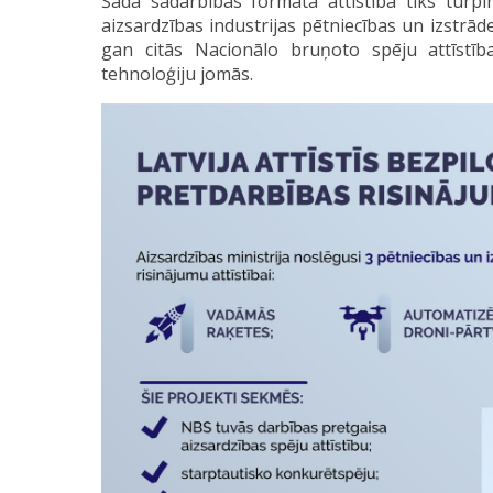
Šāda sadarbības formāta attīstība tiks turpin
aizsardzības industrijas pētniecības un izstr
gan citās Nacionālo bruņoto spēju attīstība
tehnoloģiju jomās.