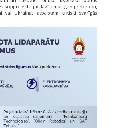
āta arī nākotnē, regulāri izvērtējot jaunus
ādes kopprojektu piedāvājumus gan pretdronu,
i vai Ukrainas atbalstam kritiski svarīgās