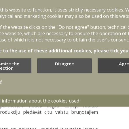
 partneru vai projekta uzdevumu klāstam,
 this website to function, it uses strictly necessary cookies. 
 potenciāli samazinot aizsardzības nozares
lytical and marketing cookies may also be used on this webs
of the website clicks on the "Do not agree" button, technical
ojektu realizēšanai varētu veidot līdz desmit
he website, which are necessary to ensure the operation of 
 ministrijas finansējums, gan komersantu
use of which it is not necessary to obtain the user's consent.
stīciju apjoms projektu realizācijas laikā vēl
e to the use of these additional cookies, please tick you
estrādātās iespējas trešo pušu potenciālai
omize the
Disagree
Agre
lection
cijai tiks piemērots Aizsardzības industrijas
ārām vajadzībām izstrādātu produktu vai to
y
 ministrijas valdījumā esošus specializētus
obežotu projektā radīto rezultātu izmantošanu
d information about the cookies used
partneriem netiek liegta iespēja radītās
odukciju piedāvāt citu valstu bruņotajiem