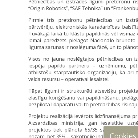
Pētniecības un izstrādes līgumi pretdronu r
“Origin Robotics”, “SAF Tehnika” un “Frankenb
Pirmie trīs pretdronu pētniecības un izst
pārtvērēju, elektroniskās karadarbības balstīt
Tuvākajā laikā to klāstu papildinās vēl vismaz
lomai paredzēts pielāgot Nacionālo bruņoto 
līguma sarunas ir noslēguma fāzē, un to plān
Visos no jauna noslēgtajos pētniecības un i
iespēja papildu partneru – uzņēmumu, pētn
atbilstošu starptautisko organizāciju, kā arī 
veida resursu – operatīvai iesaistei.
Tāpat līgumi ir strukturēti atsevišķu proje
elastīgu koriģēšanu vai papildināšanu, piel
bezpilota lidaparātu vai to pretdarbības risināj
Projektu realizācijā ievērots līdzfinansējuma p
Aizsardzības ministrija, gan iesaistītie uz
projektos tiek plānota 65/35 sadalījuma rob
Cookies
nozare, bet 35% – sākotnējie industrijas partne