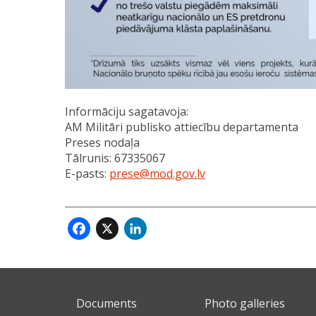
Informāciju sagatavoja:
AM Militāri publisko attiecību departamenta
Preses nodaļa
Tālrunis: 67335067
E-pasts:
prese@mod.gov.lv
Facebook
X
LinkedIn
Documents
Photo galleries