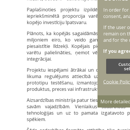
Paplašinoties projektu izpildē iesaistīto
In order for
iepriekšminētā proporcija varētu mainīties,
consent, ana
kopējo investīciju īpatsvaru.
If the user 
Plānots, ka kopējās sagaidāmās investīcijas pr
remain on t
miljoniem eiro, ko veido gan Aizsardzības
and for the 
piesaistītie līdzekļi. Kopējais piesaistīto inve
If you agre
varētu palielināties, ņemot vērā līgumos i
integrācijai.
Cust
se
Projektu iespējami ātrākai un drošākai realizā
likuma regulējums attiecībā uz īpaši milit
Cookie Polic
prototipu testēšanu, izmantojot Aizsardzības
produktus, preces vai infrastruktūru.
Aizsardzības ministrija patur tiesības uz neier
More detaile
savām vajadzībām. Vienlaikus sadarbības 
tehnoloģijas un uz to pamata izgatavoto pr
spēkiem.