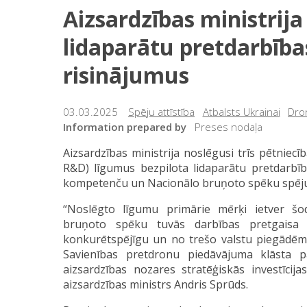
Aizsardzības ministrija 
lidaparātu pretdarbība
risinājumus
03.03.2025
Spēju attīstība
Atbalsts Ukrainai
Dron
Information prepared by
Preses nodaļa
Aizsardzības ministrija noslēgusi trīs pētniec
R&D) līgumus bezpilota lidaparātu pretdarbība
kompetenču un Nacionālo bruņoto spēku spēju 
“Noslēgto līgumu primārie mērķi ietver šod
bruņoto spēku tuvās darbības pretgaisa ai
konkurētspējīgu un no trešo valstu piegādēm
Savienības pretdronu piedāvājuma klāsta 
aizsardzības nozares stratēģiskās investīcija
aizsardzības ministrs Andris Sprūds.