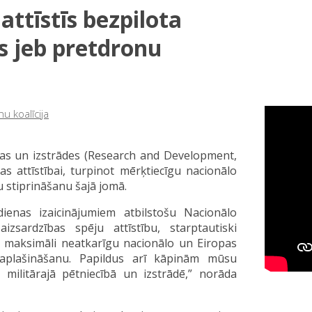
attīstīs bezpilota
s jeb pretdronu
u koalīcija
ības un izstrādes (Research and Development,
s attīstībai, turpinot mērķtiecīgu nacionālo
stiprināšanu šajā jomā.
ienas izaicinājumiem atbilstošu Nacionālo
zsardzības spēju attīstību, starptautiski
 maksimāli neatkarīgu nacionālo un Eiropas
paplašināšanu. Papildus arī kāpinām mūsu
s militārajā pētniecībā un izstrādē,” norāda