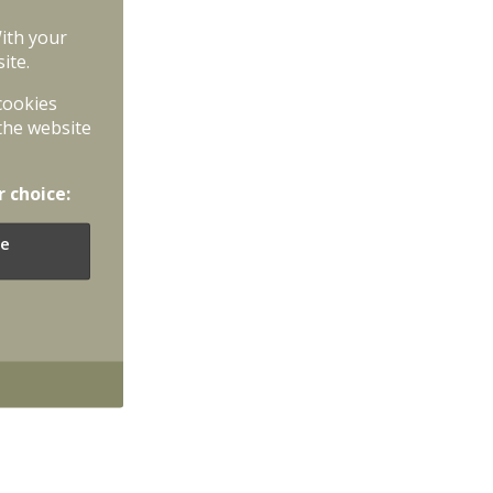
With your
ite.
 cookies
the website
r choice:
e