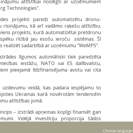
isinājumu attīstībai noslēgti ar uzņēmumiem
urg Technologies”.
rādes projekti paredz automatizētu dronu-
u risinājumu, kā arī vadāmo raķešu attīstību.
 viens projekts, kurā automatizētai pretdronu
spēku rīcībā jau esošu ieroču sistēmas. Šī
ots realizēt sadarbībā ar uzņēmumu “WeMPS”.
zstrādes līgumos automātiski tiek paredzēta
iecības iestāžu, NATO vai ES dalībvalstu,
tiem pieejamā līdzfinansējuma avotu vai cita
kta uzdevumu veidā, kas padara iespējamu to
āgojoties Ukrainas karā novērotām tendencēm
umu attīstības jomā.
rincips – izstrādi apņemas kopīgi finansēt gan
ņēmumi. Vidējā investīciju proporcija šādos
ežās, kur aptuveni 65% iegulda aizsardzības
Choose language
ri.