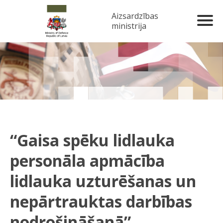
Aizsardzības
ministrija
“Gaisa spēku lidlauka
personāla apmācība
lidlauka uzturēšanas un
nepārtrauktas darbības
nodrošināšanā”