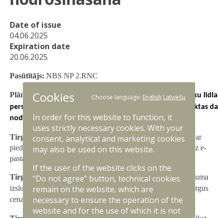
Date of issue
04.06.2025
Expiration date
20.06.2025
Pasūtītājs:
NBS NP 2.RNC
Cookies
“
Plānotās iepirkumu procedūras nosaukums:
Gaisa spēku lidl
Choose language:
English
Latviešu
personāla apmācība lidlauka uzturēšanas un nepārtrauktas da
In order for this website to function, it
”
nodrošināšanā
uses strictly necessary cookies. With your
Tirgus izpētes informācijas iesniedzējam (uzņēmējam):
Par
consent, analytical and marketing cookies
piedalīšanos tirgus izpētes procesā lūdzam sūtīt pieteikumu uz e-
may also be used on this website.
pasta adresi:
inga.ezerina@mil.lv
.
If the user of the website clicks on the
Tirgus izpētes mērķis:
2.RNC ir ieinteresēts pirms iepirkuma
"Do not agree" button, technical cookies
remain on the website, which are
izsludināšanas noskaidrot komersantu spējas un vidējās tirgus
necessary to ensure the operation of the
cenas minētā iepirkuma realizēšanai.
website and for the use of which it is not