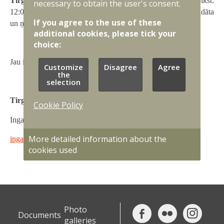
Tirgus izpētes iesniegšanas termiņš:
līdz 20.06.2025. plkst.
necessary to obtain the user's consent.
12:00 (pēc minētā termiņa iesūtītā informācija netiks apstrādāta
If you agree to the use of these
un ņemta vērā).
additional cookies, please tick your
choice:
Jau iepriekš pateicamies par sniegtajām atbildēm!
Customize
Disagree
Agree
the
selection
Tirgus izpētes kontaktpersona:
Cookie Policy
Inga Ezeriņa
More detailed information about the
inga.ezerina@mil.lv
cookies used
Photo
Documents
galleries