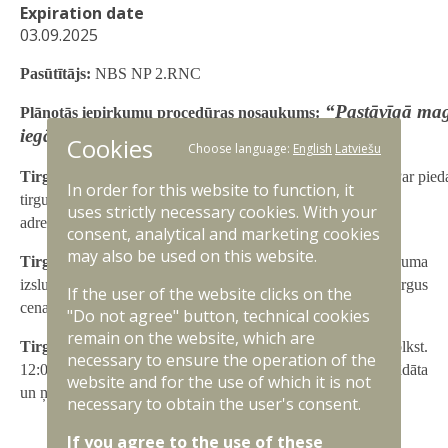
Expiration date
03.09.2025
Pasūtītājs:
NBS NP 2.RNC
“Pastāvīgā ma
Plānotās iepirkumu procedūras nosaukums:
iegāde (paredzēts uzstādīšanai MAN TGS)”
Cookies
Choose language:
English
Latviešu
Tirgus izpētes informācijas iesniedzējam (uzņēmējam):
Par pied
In order for this website to function, it
tirgus izpētes procesā lūdzam sūtīt pieteikumu uz e-pasta
uses strictly necessary cookies. With your
adresi:
raivis.punka@mil.lv
.
consent, analytical and marketing cookies
may also be used on this website.
Tirgus izpētes mērķis:
2.RNC ir ieinteresēts pirms iepirkuma
izsludināšanas noskaidrot komersantu spējas un vidējās tirgus
If the user of the website clicks on the
cenas minētā iepirkuma realizēšanai.
"Do not agree" button, technical cookies
remain on the website, which are
Tirgus izpētes iesniegšanas termiņš:
līdz 03.09.2025. plkst.
necessary to ensure the operation of the
12:00 (pēc minētā termiņa iesūtītā informācija netiks apstrādāta
website and for the use of which it is not
un ņemta vērā).
necessary to obtain the user's consent.
If you agree to the use of these