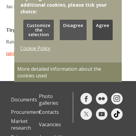
additional cookies, please tick your
Jau iepriekš pateicamies par sniegtajām atbildēm!
choice:
Customize
Disagree
Agree
the
Tirgus izpētes kontaktpersona:
selection
Raivis Punka
Cookie Policy
raivis.punka@mil.lv
More detailed information about the
cookies used
Photo
Documents
galleries
Procurement
Contacts
Market
Vacancies
research