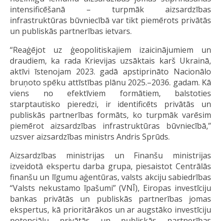
intensificēšanā – turpmāk aizsardzības
infrastruktūras būvniecībā var tikt piemērots privātās
un publiskās partnerības ietvars.
“Reaģējot uz ģeopolitiskajiem izaicinājumiem un
draudiem, ka rada Krievijas uzsāktais karš Ukrainā,
aktīvi īstenojam 2023. gadā apstiprināto Nacionālo
bruņoto spēku attīstības plānu 2025.–2036. gadam. Kā
viens no efektīviem formātiem, balstoties
starptautisko pieredzi, ir identificēts privātās un
publiskās partnerības formāts, ko turpmāk varēsim
piemērot aizsardzības infrastruktūras būvniecībā,”
uzsver aizsardzības ministrs Andris Sprūds.
Aizsardzības ministrijas un Finanšu ministrijas
izveidotā ekspertu darba grupa, piesaistot Centrālās
finanšu un līgumu aģentūras, valsts akciju sabiedrības
“Valsts nekustamo īpašumi” (VNĪ), Eiropas investīciju
bankas privātās un publiskās partnerības jomas
ekspertus, kā prioritārākos un ar augstāko investīciju
potenciālu privātās un publiskās partnerības