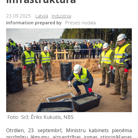
23.09.2025
Latvijā
Industrija
Information prepared by
Preses nodaļa
Srž. Ēriks Kukutis, NBS
Otrdien, 23. septembrī, Ministru kabinets pieņēma
nozīmīgu lēmumu aizsardzības jomas stiprināšanas