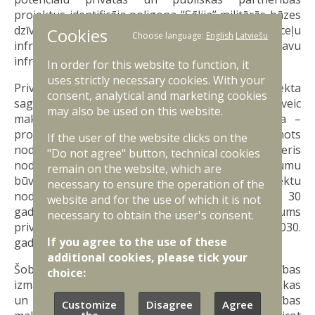
projektus identificēja poligona “Sēlija” militārās bāzes
dzīvojamās, administratīvās zonas, ceļu
Cookies
Choose language:
English
Latviešu
infrastruktūras poligona teritorijā un noliktavu
infrastruktūras Kuldīgas novadā izbūvi.
In order for this website to function, it
uses strictly necessary cookies. With your
Privātā un publiskā partnerība paredz, ka projekta
consent, analytical and marketing cookies
sagatavošanas un īstenošanas laikā nav jāveic
may also be used on this website.
maksājumus no valsts vai pašvaldības budžeta –
projektā būvniecības un pieejamības riskus ir plānots
If the user of the website clicks on the
nodot privātajam partnerim. Privātais partneris
"Do not agree" button, technical cookies
nodrošinās projektēšanu, būvniecību, finansējumu
remain on the website, which are
būvniecības nodrošināšanai un pēc objektu
necessary to ensure the operation of the
nodošanas ekspluatācijā arī objektu uzturēšanu 30
website and for the use of which it is not
gadu garumā. Pirmais pieejamības maksājums
necessary to obtain the user's consent.
privātajam partnerim būs jānodrošina aptuveni 2030.
If you agree to the use of these
gada sākumā.
additional cookies, please tick your
Šobrīd plānotās kopējās abu objektu būvniecības
choice:
izmaksas tiek lēstas 403 milj. eiro, savukārt precīzākas
un pilnvērtīgākas izmaksas, tai skaitā pieejamības
Customize
Disagree
Agree