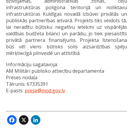
dzīvojamās, administratīvās zonas, ceļu
infrastruktūras poligona teritorijā un noliktavu
infrastruktūras Kuldīgas novadā izbūvei privātās un
publiskās partnerības ietvarā. Projekts tiks veidots tā,
lai neradītu būtisku negatīvu ietekmi uz vispārējās
valdības budžeta bilanci un parādu, jo tiek piesaistīts
privātā partnera finansējums. Projekta īstenošana
būs vēl viens būtisks solis aizsardzības spēju
mērķtiecīgā pilnveidē un attīstībā.
Informāciju sagatavoja:
AM Militāri publisko attiecību departamenta
Preses nodaļa
Tālrunis: 67335391
E-pasts:
prese@mod.gov.lv
Facebook
X
LinkedIn