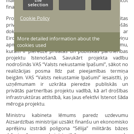
maksājuma summa ik gadu, tiks noteiktas veicot
the
selection
finanšu un ekonomisko aprēķinu.
Projekta finanšu un ekonomisko aprēķinu un citas
Cookie Policy
privātās un publiskās partnerības pamatojošās
dokumentācijas sagatavošana notiks sadarbībā ar
Eiropas investīciju banku un piesaistot viņu
More detailed information about the
apmaksātu starptautisku konsultāciju uzņēmumu,
cookies used
kuram ir pieredze privātās un publiskās partnerības
projektu īstenošanā. Savukārt projekta vadību
nodrošinās VAS “Valsts nekustamie īpašumi”, sākot no
realizācijas posma līdz pat pieejamības termiņa
beigām. VAS “Valsts nekustamie īpašumi” iesaistīti, jo
uzņēmumam ir uzkrāta pieredze publiskās un
privātās partnerības projektu vadībā, kā arī drošības
infrastruktūras attīstībā, kas ļaus efektīvi īstenot šāda
mēroga projektu.
Ministru kabineta lēmums paredz uzdevumu
Aizsardzības ministrijai uzsākt finanšu un ekonomisko
aprēķinu izstrādi poligona “Sēlija” militārās bāzes