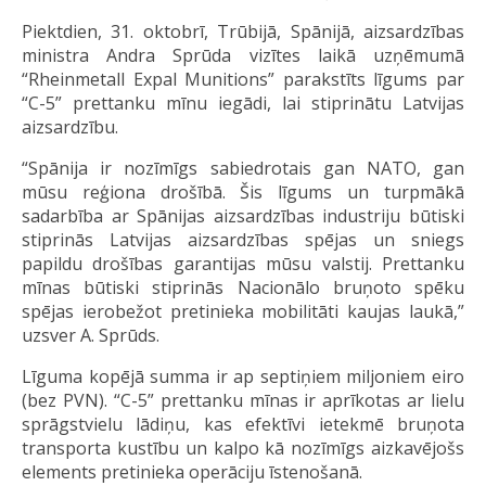
Piektdien, 31. oktobrī, Trūbijā, Spānijā, aizsardzības
ministra Andra Sprūda vizītes laikā uzņēmumā
“Rheinmetall Expal Munitions” parakstīts līgums par
“C-5” prettanku mīnu iegādi, lai stiprinātu Latvijas
aizsardzību.
“Spānija ir nozīmīgs sabiedrotais gan NATO, gan
mūsu reģiona drošībā. Šis līgums un turpmākā
sadarbība ar Spānijas aizsardzības industriju būtiski
stiprinās Latvijas aizsardzības spējas un sniegs
papildu drošības garantijas mūsu valstij. Prettanku
mīnas būtiski stiprinās Nacionālo bruņoto spēku
spējas ierobežot pretinieka mobilitāti kaujas laukā,”
uzsver A. Sprūds.
Līguma kopējā summa ir ap septiņiem miljoniem eiro
(bez PVN). “C-5” prettanku mīnas ir aprīkotas ar lielu
sprāgstvielu lādiņu, kas efektīvi ietekmē bruņota
transporta kustību un kalpo kā nozīmīgs aizkavējošs
elements pretinieka operāciju īstenošanā.