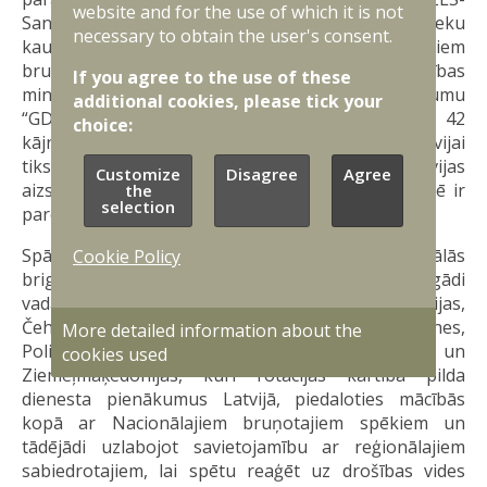
website and for the use of which it is not
Santa Bárbara Sistemas” par 42 “ASCOD” kājnieku
necessary to obtain the user's consent.
kaujas mašīnu “Hunter” piegādi Nacionālajiem
bruņotajiem spēkiem. Savukārt jūnijā Aizsardzības
If you agree to the use of these
ministrija parakstīja līgumu ar Spānijas uzņēmumu
additional cookies, please tick your
“GDELS-Santa Bárbara Sistemas” par papildus 42
choice:
kājnieku kaujas mašīnu iegādi. Rezultātā, kopā Latvijai
tiks piegādāti 84 transportlīdzekļi. Latvijas
Customize
Disagree
Agree
aizsardzības industrijas iesaiste pasūtījuma izpildē ir
the
selection
paredzēta vismaz 30 % apjomā.
Spānija ir viena no 13 NATO daudznacionālās
Cookie Policy
brigādes Latvijā dalībvalstīm. Daudznacionālo brigādi
vada Kanāda, apvienojot karavīrus no Albānijas,
Čehijas, Itālijas, Islandes, Kanādas, Melnkalnes,
More detailed information about the
Polijas, Slovākijas, Slovēnijas, Spānijas un
cookies used
Ziemeļmaķedonijas, kuri rotācijas kārtībā pilda
dienesta pienākumus Latvijā, piedaloties mācībās
kopā ar Nacionālajiem bruņotajiem spēkiem un
tādējādi uzlabojot savietojamību ar reģionālajiem
sabiedrotajiem, lai spētu reaģēt uz drošības vides