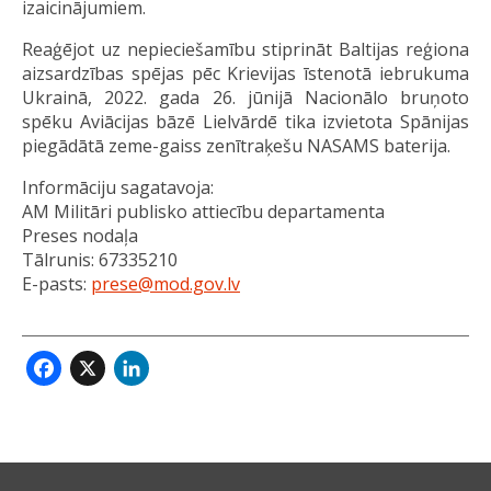
izaicinājumiem.
Reaģējot uz nepieciešamību stiprināt Baltijas reģiona
aizsardzības spējas pēc Krievijas īstenotā iebrukuma
Ukrainā, 2022. gada 26. jūnijā Nacionālo bruņoto
spēku Aviācijas bāzē Lielvārdē tika izvietota Spānijas
piegādātā zeme-gaiss zenītraķešu NASAMS baterija.
Informāciju sagatavoja:
AM Militāri publisko attiecību departamenta
Preses nodaļa
Tālrunis: 67335210
E-pasts:
prese@mod.gov.lv
Facebook
X
LinkedIn