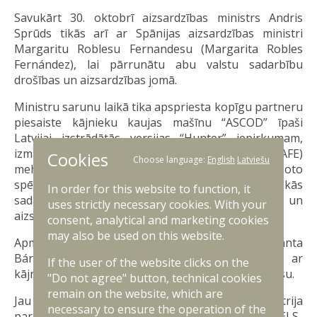
Savukārt 30. oktobrī aizsardzības ministrs Andris
Sprūds tikās arī ar Spānijas aizsardzības ministri
Margaritu Roblesu Fernandesu (Margarita Robles
Fernández), lai pārrunātu abu valstu sadarbību
drošības un aizsardzības jomā.
Ministru sarunu laikā tika apspriesta kopīgu partneru
piesaiste kājnieku kaujas mašīnu “ASCOD” īpaši
Latvijai izstrādātās versijas “Hunter” iepirkumam,
izmantojot Eiropas Drošības rīcības fonda (SAFE)
Cookies
Choose language:
English
Latviešu
mehānismu. Tika pārrunāta arī Spānijas bruņoto
spēku klātbūtnes paplašināšana Latvijā, turpmākās
In order for this website to function, it
sadarbības iespējas kopīgos iepirkumos un
uses strictly necessary cookies. With your
aizsardzības industriju savstarpējā sadarbība.
consent, analytical and marketing cookies
may also be used on this website.
Apmeklējot aizsardzības uzņēmumu “GDELS-Santa
Bárbara Sistemas” Trūbijā, ministrs iepazinās ar
If the user of the website clicks on the
kājnieku kaujas mašīnu “Hunter” ražošanas procesu.
"Do not agree" button, technical cookies
remain on the website, which are
Jau ziņots, ka šī gada janvārī Aizsardzības ministrija
necessary to ensure the operation of the
parakstīja līgumu ar Spānijas uzņēmumu “GDELS-