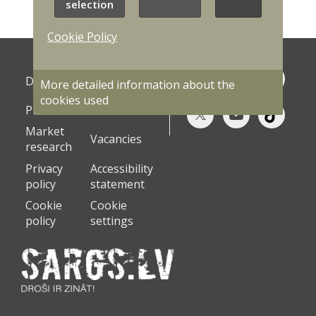
selection
Cookie Policy
Photo
Documents
More detailed information about the
galleries
cookies used
Procurement
Contacts
Market
Vacancies
research
Privacy
Accessibility
policy
statement
Cookie
Cookie
policy
settings