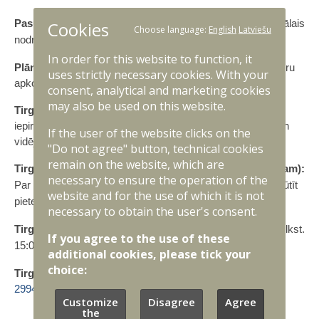
Pasūtītājs:
Nodrošinājuma pavēlniecības 1.Reģionālais
Cookies
Choose language:
English
Latviešu
nodrošinājuma centrs
In order for this website to function, it
Plānotās iepirkumu procedūras nosaukums
:
Barokameru
uses strictly necessary cookies. With your
apkope, sertifikācija un remonts
consent, analytical and marketing cookies
may also be used on this website.
Tirgus izpētes mērķis:
NP 1.RNC ir ieinteresēts pirms
iepirkuma izsludināšanas noskaidrot komersantu spējas un
If the user of the website clicks on the
vidējās tirgus cenas minētā iepirkuma realizēšanai.
"Do not agree" button, technical cookies
remain on the website, which are
Tirgus izpētes informācijas iesniedzējam (uzņēmējam):
necessary to ensure the operation of the
Par piedalīšanos tirgus izpētes procesā lūdzam sūtīt
website and for the use of which it is not
pieteikumu uz e-pasta adresi:
ivars.kuznecovs@mil.lv
)
necessary to obtain the user's consent.
Tirgus izpētes iesniegšanas termiņš:
līdz 19.11.2025. plkst.
If you agree to the use of these
15:00
additional cookies, please tick your
choice:
Tirgus izpētes kontaktpersona:
Ivars Kuzņecovs (tel.
29944549
,
ivars.kuznecovs@mil.lv
)
Customize
Disagree
Agree
the