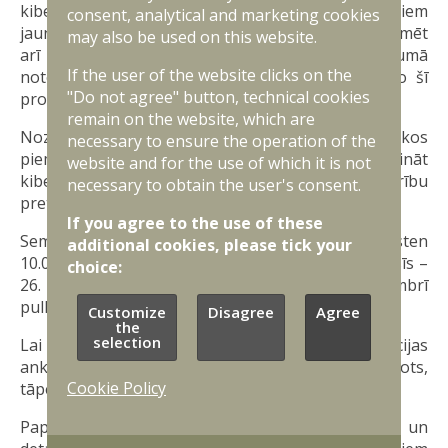
kiberdrošības prasības” un praktiskiem padomiem
consent, analytical and marketing cookies
jauno prasību ieviešanā. Semināros plānots informēt
may also be used on this website.
arī par tālāko Nacionālās kiberdrošības likumā
If the user of the website clicks on the
noteikto uzraudzības procesu un par to, ko no šī
"Do not agree" button, technical cookies
procesa var sagaidīt uzņēmumi un iestādes.
remain on the website, which are
Nozares eksperti semināros dalīsies arī praktiskos
necessary to ensure the operation of the
piemēros un rekomendācijās, kā stiprināt
website and for the use of which it is not
kiberdrošību ikdienas darbā, kā arī palielināt noturību
necessary to obtain the user's consent.
pret iespējamiem uzbrukumiem.
If you agree to the use of these
Seminārs Bauskā norisināsies 6. novembrī pulksten
additional cookies, please tick your
10.00, Jēkabpilī – 21. novembrī pulksten 13.00, Cēsīs –
choice:
26. novembrī pulksten 13.00, bet Rīgā – 4. decembrī
pulksten 10.30.
Customize
Disagree
Agree
the
selection
Lai piedalītos seminārā, lūdzam aizpildīt reģistrācijas
anketu, kas pieejama
ŠEIT
. Vietu skaits ierobežots,
Cookie Policy
tāpēc aicinām pieteikties savlaicīgi.
Papildu informācija par semināra norises vietu un