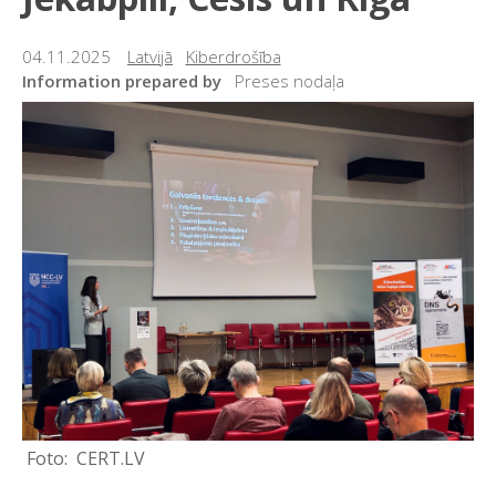
04.11.2025
Latvijā
Kiberdrošība
Information prepared by
Preses nodaļa
CERT.LV