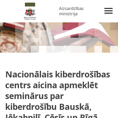
Aizsardzības
ministrija
Nacionālais kiberdrošības
centrs aicina apmeklēt
seminārus par
kiberdrošību Bauskā,
Jēkabpilī, Cēsīs un Rīgā