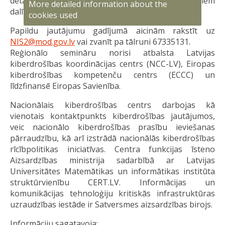
detalizēta programma tiks nosūtīta apstiprinātajiem
More detailed information about the
dalībniekiem divas dienas pirms plānotā semināra.
cookies used
Papildu jautājumu gadījumā aicinām rakstīt uz
NIS2@mod.gov.lv
vai zvanīt pa tālruni 67335131.
Reģionālo semināru norisi atbalsta Latvijas
kiberdrošības koordinācijas centrs (NCC-LV), Eiropas
kiberdrošības kompetenču centrs (ECCC) un
līdzfinansē Eiropas Savienība.
Nacionālais kiberdrošības centrs darbojas kā
vienotais kontaktpunkts kiberdrošības jautājumos,
veic nacionālo kiberdrošības prasību ieviešanas
pārraudzību, kā arī izstrādā nacionālās kiberdrošības
rīcībpolitikas iniciatīvas. Centra funkcijas īsteno
Aizsardzības ministrija sadarbībā ar Latvijas
Universitātes Matemātikas un informātikas institūta
struktūrvienību CERT.LV. Informācijas un
komunikācijas tehnoloģiju kritiskās infrastruktūras
uzraudzības iestāde ir Satversmes aizsardzības birojs.
Informāciju sagatavoja: