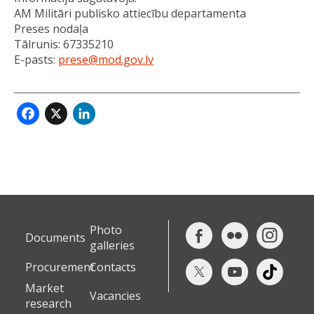
AM Militāri publisko attiecību departamenta
Preses nodaļa
Tālrunis: 67335210
E-pasts:
prese@mod.gov.lv
Facebook
X
LinkedIn
Photo
Documents
galleries
Procurement
Contacts
Market
Vacancies
research