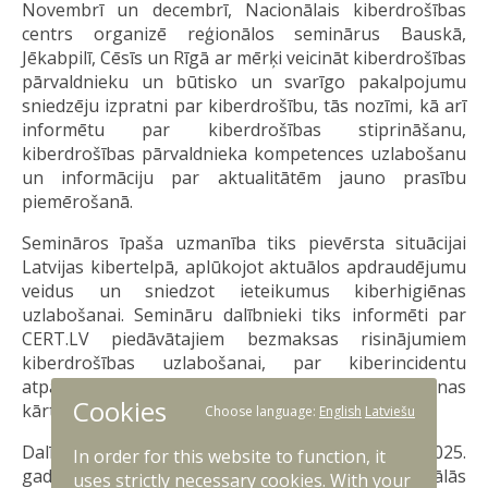
Novembrī un decembrī, Nacionālais kiberdrošības
centrs organizē reģionālos seminārus Bauskā,
Jēkabpilī, Cēsīs un Rīgā ar mērķi veicināt kiberdrošības
pārvaldnieku un būtisko un svarīgo pakalpojumu
sniedzēju izpratni par kiberdrošību, tās nozīmi, kā arī
informētu par kiberdrošības stiprināšanu,
kiberdrošības pārvaldnieka kompetences uzlabošanu
un informāciju par aktualitātēm jauno prasību
piemērošanā.
Semināros īpaša uzmanība tiks pievērsta situācijai
Latvijas kibertelpā, aplūkojot aktuālos apdraudējumu
veidus un sniedzot ieteikumus kiberhigiēnas
uzlabošanai. Semināru dalībnieki tiks informēti par
CERT.LV piedāvātajiem bezmaksas risinājumiem
kiberdrošības uzlabošanai, par kiberincidentu
atpazīšanu un novēršanu, kā arī pareizu ziņošanas
Cookies
kārtību, ja nācies saskarties ar kiberuzbrukumu.
Choose language:
English
Latviešu
Dalībnieki tiks iepazīstināti ar Ministru kabineta 2025.
In order for this website to function, it
gada 25. jūnija noteikumiem Nr. 397 “Minimālās
uses strictly necessary cookies. With your