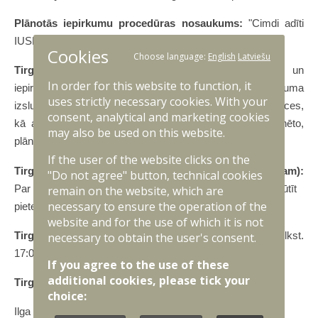
Plānotās iepirkumu procedūras nosaukums
:
"Cimdi adīti
IUSFT” iegāde
Cookies
Choose language:
English
Latviešu
Tirgus izpētes mērķis:
Valsts aizsardzības loģistikas un
In order for this website to function, it
iepirkumu centrs ir ieinteresēts pirms iepirkuma
uses strictly necessary cookies. With your
izsludināšanas noskaidrot uzņēmumu spējas piegādāt preces,
consent, analytical and marketing cookies
kā arī to vidējās tirgus cenas, lai realizētu iepriekš minēto,
may also be used on this website.
plānoto iepirkumu.
If the user of the website clicks on the
Tirgus izpētes informācijas iesniedzējam (uzņēmējam):
"Do not agree" button, technical cookies
Par piedalīšanos tirgus izpētes procesā lūdzam sūtīt
remain on the website, which are
necessary to ensure the operation of the
pieteikumu uz e-pasta adresi:
ilga.uzulnika@valic.gov.lv
website and for the use of which it is not
Tirgus izpētes iesniegšanas termiņš:
līdz 16.12.2025. plkst.
necessary to obtain the user's consent.
17:00
If you agree to the use of these
additional cookies, please tick your
Tirgus izpētes kontaktpersona:
choice:
Ilga Uzulnīka