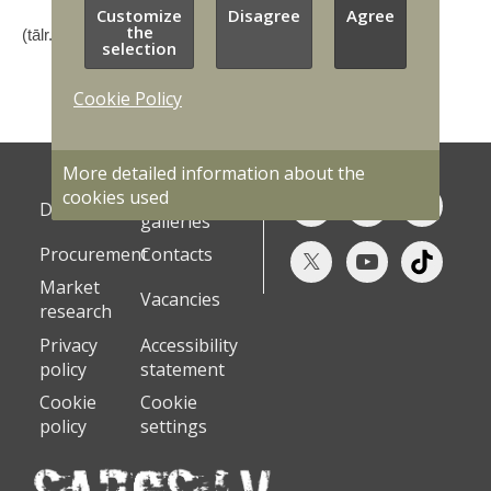
Customize
Disagree
Agree
the
(tālr.: +371 2 5407616, e-pasts:
ilga.uzulnika@valic.gov.lv
)
selection
Cookie Policy
More detailed information about the
cookies used
Photo
Documents
galleries
Procurement
Contacts
Market
Vacancies
research
Privacy
Accessibility
policy
statement
Cookie
Cookie
policy
settings