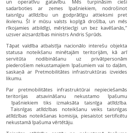
un operatīvu gatavību. Mēs turpināsim cieši
sadarboties ar zemes īpašniekiem, nodrošinot
taisnīgu atlīdzību un godprātīgu attieksmi pret
ikvienu. Šī ir mūsu valsts kopīgā drošība, un mēs
rīkojamies atbildīgi, mērķtiecīgi un bez kavēšanās,”
uzsver aizsardzības ministrs Andris Sprūds.
Tāpat valdība atbalstīja nacionālo interešu objekta
statusa noteikšanu minētajām teritorijām, kā arī
servitūta nodibināšanu uz privātpersonām
piederošiem nekustamajiem īpašumiem vai to daļām,
saskaņā ar Pretmobilitātes infrastruktūras izveides
likumu.
Par pretmobilitātes infrastruktūrai nepieciešamās
teritorijas atsavināšanu nekustamo īpašumu
īpašniekiem tiks izmaksāta taisnīga atlīdzība.
Taisnīgas atlīdzības noteikšanu veiks taisnīgas
atlīdzības noteikšanas komisija, piesaistot sertificētu
nekustamā īpašuma vērtētāju.