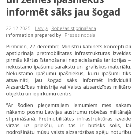
informēt sāks jau šogad
22.12.2025
Latvijā
Robežas stiprināšana
Information prepared by
Preses nodaļa
Pirmdien, 22. decembrī, Ministru kabinets konceptuāli
apstiprināja pretmobilitātes infrastruktūras izveides
pirmās kārtas īstenošanai nepieciešamās teritorijas –
nekustamo īpašumu sarakstu un grafiskos materiālu.
Nekustamo īpašumu īpašniekus, kuru īpašumi tiks
atsavināti, jau šogad sāks informēt individuāli
Aizsardzības ministrija vai Valsts aizsardzības militāro
objektu un iepirkumu centrs.
“Ar šodien pieņemtajiem lēmumiem mēs sākam
nākamo posmu Latvijas austrumu robežas militārajā
stiprināšanā. Pretmobilitātes infrastruktūras izveide
virzās uz priekšu, un tas ir būtisks solis, lai
nodrošinātu mūsu valsts aizsardzības spēju noturību