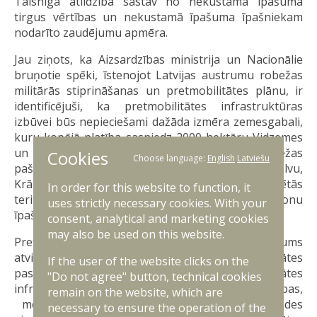
Taisnīga atlīdzība sastāv no nekustamā īpašuma
tirgus vērtības un nekustamā īpašuma īpašniekam
nodarīto zaudējumu apmēra.
Jau ziņots, ka Aizsardzības ministrija un Nacionālie
bruņotie spēki, īstenojot Latvijas austrumu robežas
militārās stiprināšanas un pretmobilitātes plānu, ir
identificējuši, ka pretmobilitātes infrastruktūras
izbūvei būs nepieciešami dažāda izmēra zemesgabali,
kuru kopējā platība sasniedz 2000 hektāru Vidzemes
un Latgales reģionā, sešās austrumu pierobežas
Cookies
Choose language:
English
Latviešu
pašvaldībās – Alūksnes, Augšdaugavas, Balvu,
Krāslavas, Ludzas, Smiltenes novados. Identificētās
In order for this website to function, it
teritorijas ir valsts, pašvaldību un privātpersonu
uses strictly necessary cookies. With your
īpašumā.
consent, analytical and marketing cookies
may also be used on this website.
Pretmobilitātes infrastruktūras izveides likums
atvieglos Nacionālo bruņoto spēku pretmobilitātes
If the user of the website clicks on the
pasākumu ieviešanu. Uz pretmobilitātes
"Do not agree" button, technical cookies
infrastruktūras izveidi neattieksies būvniecības,
remain on the website, which are
mežu apsaimniekošanas, koku ciršanas un vides
necessary to ensure the operation of the