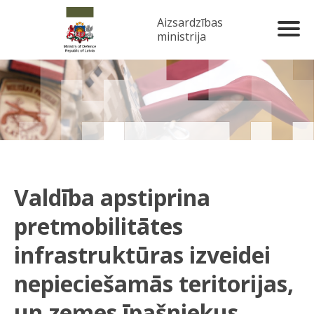
Aizsardzības
ministrija
Valdība apstiprina
pretmobilitātes
infrastruktūras izveidei
nepieciešamās teritorijas,
un zemes īpašniekus