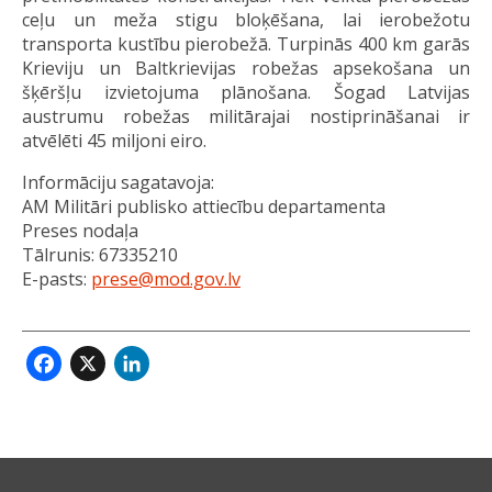
ceļu un meža stigu bloķēšana, lai ierobežotu
transporta kustību pierobežā. Turpinās 400 km garās
Krieviju un Baltkrievijas robežas apsekošana un
šķēršļu izvietojuma plānošana. Šogad Latvijas
austrumu robežas militārajai nostiprināšanai ir
atvēlēti 45 miljoni eiro.
Informāciju sagatavoja:
AM Militāri publisko attiecību departamenta
Preses nodaļa
Tālrunis: 67335210
E-pasts:
prese@mod.gov.lv
Facebook
X
LinkedIn