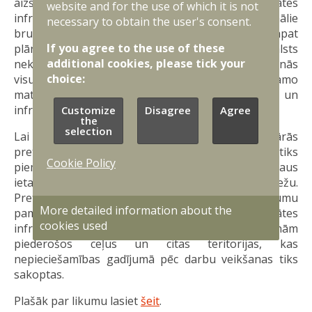
aizsardzības prasības. Pretmobilitātes
website and for the use of which it is not
infrastruktūras izveidi varēs veikt arī Nacionālie
necessary to obtain the user's consent.
bruņotie spēki bez komersantu piesaistes. Tāpat
If you agree to the use of these
plānots projekta ieviešanā iesaistīt VAS “Valsts
additional cookies, please tick your
nekustamie īpašumi”, kas organizēs un nodrošinās
choice:
visus pretmobilitātes pasākumiem nepieciešamo
materiāltehnisko līdzekļu izvietošanas un
infrastruktūras izbūves darbus.
Customize
Disagree
Agree
the
selection
Lai paātrinātu robežas militāro stiprināšanu, militārās
pretmobilitātes infrastruktūras izveidē netiks
Cookie Policy
piemērots publisko iepirkumu regulējums, kas ļaus
ietaupīt laiku, stiprinot mūsu valsts robežu.
Pretendentu izvēlē tiks ievēroti publisko iepirkumu
More detailed information about the
pamatprincipi. Likums dod tiesības pretmobilitātes
cookies used
infrastruktūras izveidei izmantot arī privātpersonām
piederošos ceļus un citas teritorijas, kas
nepieciešamības gadījumā pēc darbu veikšanas tiks
sakoptas.
Plašāk par likumu lasiet
šeit
.