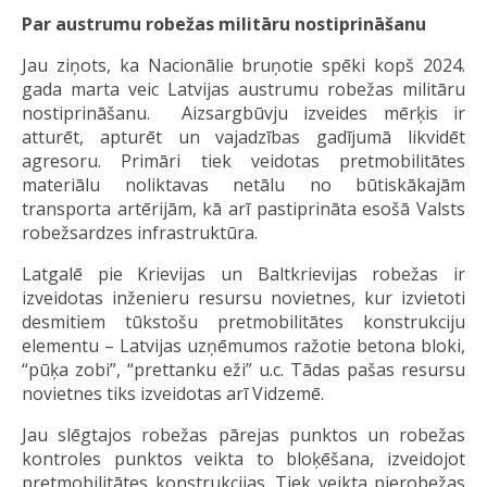
Par austrumu robežas militāru nostiprināšanu
Jau ziņots, ka Nacionālie bruņotie spēki kopš 2024.
gada marta veic Latvijas austrumu robežas militāru
nostiprināšanu. Aizsargbūvju izveides mērķis ir
atturēt, apturēt un vajadzības gadījumā likvidēt
agresoru. Primāri tiek veidotas pretmobilitātes
materiālu noliktavas netālu no būtiskākajām
transporta artērijām, kā arī pastiprināta esošā Valsts
robežsardzes infrastruktūra.
Latgalē pie Krievijas un Baltkrievijas robežas ir
izveidotas inženieru resursu novietnes, kur izvietoti
desmitiem tūkstošu pretmobilitātes konstrukciju
elementu – Latvijas uzņēmumos ražotie betona bloki,
“pūķa zobi”, “prettanku eži” u.c. Tādas pašas resursu
novietnes tiks izveidotas arī Vidzemē.
Jau slēgtajos robežas pārejas punktos un robežas
kontroles punktos veikta to bloķēšana, izveidojot
pretmobilitātes konstrukcijas. Tiek veikta pierobežas