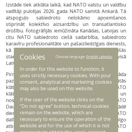
Izstāde tiek atklāta laikā, kad NATO valstu un valdību
vadītāji pulcējas 2026. gada NATO samitā Ankarā. Tā
atspoguļo sabiedroto nelokāmo apņemšanos
stiprināt kolektīvo aizsardzību un transatlantisko
drošību. Fotogrāfijās iemūžināta Kanādas, Latvijas un
citu NATO sabiedroto ciešā sadarbība, sabiedroto
karavīru profesionalitāte un pašaizliedzīgais dienests,
kā arī ciešās saiknes, kas gadu gaitā izveidojušās
Cookies
starp militārpersonām un vietējām kopienām visā
Choose language:
English
Latviešu
Latvijā.
In order for this website to function, it
Pirms desmit gadiem, 2016. gada jūlijā, Kanāda
uses strictly necessary cookies. With your
paziņoja par apņemšanos vadīt NATO paplašinātās
consent, analytical and marketing cookies
klātbūtnes kaujas grupu Latvijā. Kopš tā laika NATO
may also be used on this website.
klātbūtne Latvijā ir būtiski paplašinājusies un
If the user of the website clicks on the
nostiprinājusies. Šodien Kanāda ir NATO
"Do not agree" button, technical cookies
Daudznacionālās brigādes Latvijā ietvarvalsts. Brigādē
remain on the website, which are
dien militārpersonas no vairāk nekā trešdaļas NATO
necessary to ensure the operation of the
dalībvalstu, apliecinot alianses vienotību, kopīgo
website and for the use of which it is not
atbildību un nelokāmo apņemšanos aizsargāt NATO
necessary to obtain the user's consent.