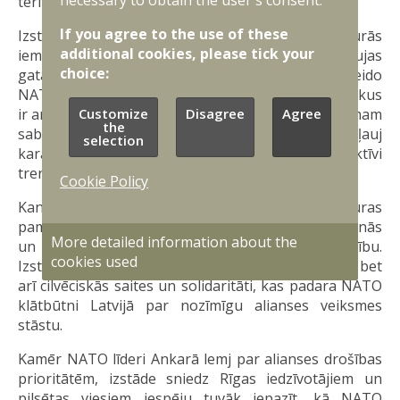
teritoriju.
If you agree to the use of these
Izstādes apmeklētāji varēs aplūkot fotogrāfijas, kurās
additional cookies, please tick your
iemūžinātas starptautiskās militārās mācības, kaujas
choice:
gatavība un sadarbība ar vietējo sabiedrību, kas veido
NATO sabiedroto ciešo sadarbību. Izstāde vienlaikus
Customize
Disagree
Agree
ir arī apliecinājums Latvijas nozīmīgajam ieguldījumam
the
sabiedroto spēku uzņemšanā un atbalstā, kas ļauj
selection
karavīriem no dažādām NATO dalībvalstīm efektīvi
trenēties un pildīt dienesta pienākumus.
Cookie Policy
Kanādu un Latviju vieno cieša partnerība, kuras
pamatā ir kopīgas vērtības, savstarpēja uzticēšanās
More detailed information about the
un kopīga apņemšanās stiprināt kolektīvo drošību.
cookies used
Izstāde izceļ ne tikai abu valstu militāro sadarbību, bet
arī cilvēciskās saites un solidaritāti, kas padara NATO
klātbūtni Latvijā par nozīmīgu alianses veiksmes
stāstu.
Kamēr NATO līderi Ankarā lemj par alianses drošības
prioritātēm, izstāde sniedz Rīgas iedzīvotājiem un
pilsētas viesiem iespēju tuvāk iepazīt, kā NATO