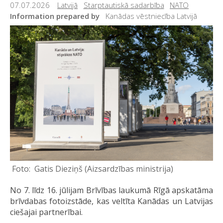
07.07.2026
Latvijā
Starptautiskā sadarbība
NATO
Information prepared by
Kanādas vēstniecība Latvijā
Gatis Dieziņš (Aizsardzības ministrija)
No 7. līdz 16. jūlijam Brīvības laukumā Rīgā apskatāma
brīvdabas fotoizstāde, kas veltīta Kanādas un Latvijas
ciešajai partnerībai.