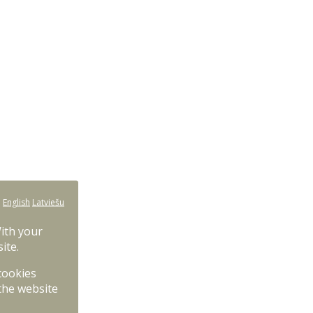
:
English
Latviešu
With your
ite.
 cookies
the website