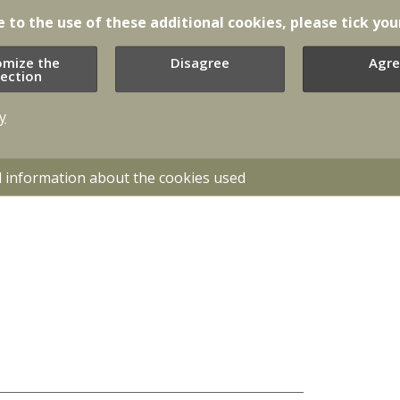
ēmumus līdz 21. jūnijam iesūtīt pieteikumus
lidaparātu jomā, kurā starp uzvarētājiem tiks
e to the use of these additional cookies, please tick you
 projekti jaunu nometamās munīcijas lādiņu un
radarbības un pretdronu sistēmu attīstībai.
omize the
Disagree
Agre
lection
pš Latvija kopā ar Apvienoto Karalisti dibināja
dronu koalīcijā paziņojušas kopumā 14 valstis
y
ija, Čehija, Dānija, Igaunija, Itālija, Kanāda,
Tām var pievienoties vēl citas valstis. Līdz šim
nai Ukrainai piesaistījušas vairāk nekā 500
d information about the cookies used