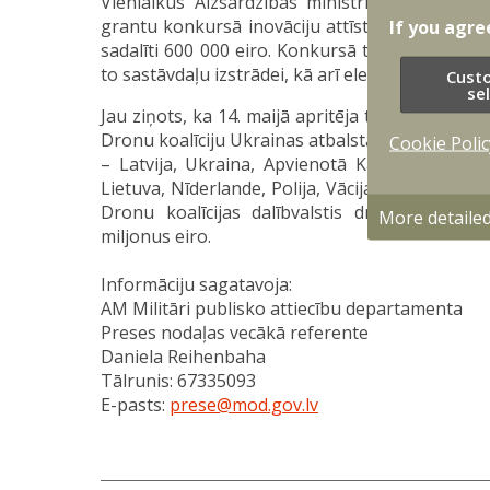
Vienlaikus Aizsardzības ministrija aicina uzņ
grantu konkursā inovāciju attīstībai bezpilota 
If you agre
sadalīti 600 000 eiro. Konkursā tiks atbalstīti
to sastāvdaļu izstrādei, kā arī elektroniskās ka
Cust
se
Jau ziņots, ka 14. maijā apritēja trīs mēneši ko
Dronu koalīciju Ukrainas atbalstam. Par dalību 
Cookie Polic
– Latvija, Ukraina, Apvienotā Karaliste, Austrāl
Lietuva, Nīderlande, Polija, Vācija un Zviedrija. 
Dronu koalīcijas dalībvalstis dronu ziedoša
More detaile
miljonus eiro.
Informāciju sagatavoja:
AM Militāri publisko attiecību departamenta
Preses nodaļas vecākā referente
Daniela Reihenbaha
Tālrunis: 67335093
E-pasts:
prese@mod.gov.lv