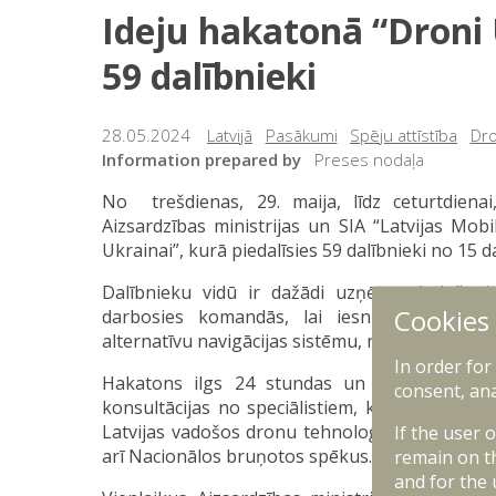
Ideju hakatonā “Droni 
59 dalībnieki
28.05.2024
Latvijā
Pasākumi
Spēju attīstība
Dro
Information prepared by
Preses nodaļa
No trešdienas, 29. maija, līdz ceturtdiena
Aizsardzības ministrijas un SIA “Latvijas Mobi
Ukrainai”, kurā piedalīsies 59 dalībnieki no 15
Dalībnieku vidū ir dažādi uzņēmumi, inženie
Cookies
darbosies komandās, lai iesniegtu jaunas
alternatīvu navigācijas sistēmu, nestandarta sa
In order for
Hakatons ilgs 24 stundas un tā dalībnieki
consent, ana
konsultācijas no speciālistiem, kas ir sevi ap
Latvijas vadošos dronu tehnoloģiju ražošanas
If the user 
arī Nacionālos bruņotos spēkus.
remain on t
and for the 