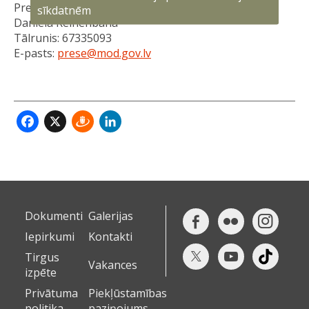
Preses nodaļas vecākā referente
sīkdatnēm
Daniela Reihenbaha
Tālrunis: 67335093
E-pasts:
prese@mod.gov.lv
Facebook
X
Draugiem
LinkedIn
Dokumenti
Galerijas
Iepirkumi
Kontakti
Tirgus
Vakances
izpēte
Privātuma
Piekļūstamības
politika
paziņojums