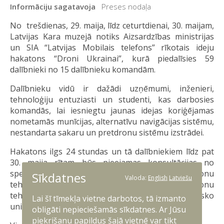
Informāciju sagatavoja
Preses nodaļa
No trešdienas, 29. maija, līdz ceturtdienai, 30. maijam,
Latvijas Kara muzejā notiks Aizsardzības ministrijas
un SIA “Latvijas Mobilais telefons” rīkotais ideju
hakatons “Droni Ukrainai”, kurā piedalīsies 59
dalībnieki no 15 dalībnieku komandām.
Dalībnieku vidū ir dažādi uzņēmumi, inženieri,
tehnoloģiju entuziasti un studenti, kas darbosies
komandās, lai iesniegtu jaunas idejas koriģējamas
nometamās munīcijas, alternatīvu navigācijas sistēmu,
nestandarta sakaru un pretdronu sistēmu izstrādei.
Hakatons ilgs 24 stundas un tā dalībniekiem līdz pat
30. maija rītam būs pieejamas konsultācijas no
speciālistiem, kas ir sevi apliecinājuši dronu
Sīkdatnes
Valoda:
English
Latviešu
tehnoloģiju jomā un pārstāv Latvijas vadošos dronu
tehnoloģiju ražošanas uzņēmumus, Rīgas Tehnisko
Lai šī tīmekļa vietne darbotos, tā izmanto
universitāti, kā arī Nacionālos bruņotos spēkus.
obligāti nepieciešamās sīkdatnes. Ar Jūsu
piekrišanu papildus šajā vietnē var tikt