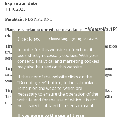
Expiration date
14.10.2025
Pasūtītājs:
NBS NP 2.RNC
“Motorolla AP
Plānotās iepirkumu procedūras nosaukums:
akumolatori un akumolatoru lādētāji”
Cookies
Choose language:
English
Latviešu
Tirgus izpētes informācijas iesniedzējam (uzņēmējam):
Par pied
In order for this website to function, it
tirgus izpētes procesā lūdzam sūtīt pieteikumu uz e-pasta
uses strictly necessary cookies. With your
adresi:
janis.paskevics@mil.lv
.
consent, analytical and marketing cookies
may also be used on this website.
Tirgus izpētes mērķis:
2.RNC ir ieinteresēts pirms iepirkuma
izsludināšanas noskaidrot komersantu spējas un vidējās tirgus
If the user of the website clicks on the
cenas minētā iepirkuma realizēšanai.
"Do not agree" button, technical cookies
remain on the website, which are
Tirgus izpētes iesniegšanas termiņš:
līdz 14.10.2025. plkst.
necessary to ensure the operation of the
12:00 (pēc minētā termiņa iesūtītā informācija netiks apstrādāta
website and for the use of which it is not
un ņemta vērā).
necessary to obtain the user's consent.
If you agree to the use of these