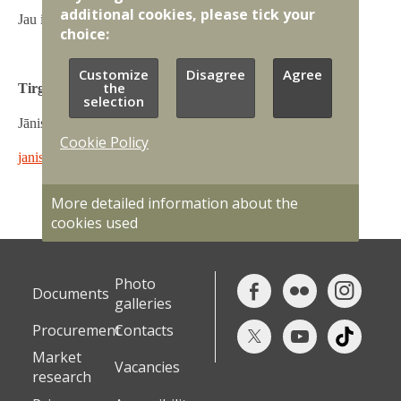
additional cookies, please tick your
Jau iepriekš pateicamies par sniegtajām atbildēm!
choice:
Customize
Disagree
Agree
the
Tirgus izpētes kontaktpersona:
selection
Jānis Paškēvičs
Cookie Policy
janis.paskevics@mil.lv
More detailed information about the
cookies used
Photo
Documents
galleries
Procurement
Contacts
Market
Vacancies
research