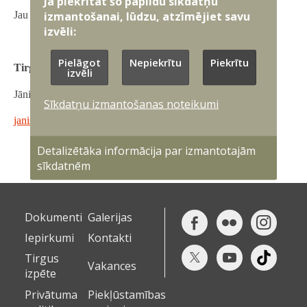
Ja piekrītat šo papildu sīkdatņu
izmantošanai, lūdzu, atzīmējiet savu
Jau iepriekš pateicamies par sniegtajām atbildēm!
izvēli:
Pielāgot
Nepiekrītu
Piekrītu
Tirgus izpētes kontaktpersona:
izvēli
Jānis Paškēvičs
Sīkdatņu izmantošanas noteikumi
janis.paskevics@mil.lv
Detalizētāka informācija par izmantotajām
sīkdatnēm
Dokumenti
Galerijas
Iepirkumi
Kontakti
Tirgus
Vakances
izpēte
Privātuma
Piekļūstamības