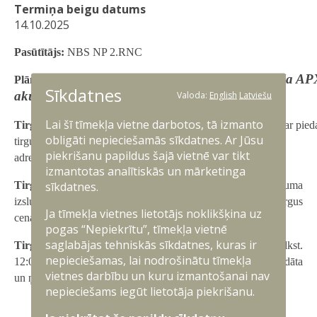
Termiņa beigu datums
14.10.2025
Pasūtītājs:
NBS NP 2.RNC
“Motorolla AP
Plānotās iepirkumu procedūras nosaukums:
Sīkdatnes
akumolatori un akumolatoru lādētāji”
Valoda:
English
Latviešu
Lai šī tīmekļa vietne darbotos, tā izmanto
Tirgus izpētes informācijas iesniedzējam (uzņēmējam):
Par pied
obligāti nepieciešamās sīkdatnes. Ar Jūsu
tirgus izpētes procesā lūdzam sūtīt pieteikumu uz e-pasta
piekrišanu papildus šajā vietnē var tikt
adresi:
janis.paskevics@mil.lv
.
izmantotas analītiskās un mārketinga
sīkdatnes.
Tirgus izpētes mērķis:
2.RNC ir ieinteresēts pirms iepirkuma
izsludināšanas noskaidrot komersantu spējas un vidējās tirgus
Ja tīmekļa vietnes lietotājs noklikšķina uz
cenas minētā iepirkuma realizēšanai.
pogas “Nepiekrītu”, tīmekļa vietnē
saglabājas tehniskās sīkdatnes, kuras ir
Tirgus izpētes iesniegšanas termiņš:
līdz 14.10.2025. plkst.
nepieciešamas, lai nodrošinātu tīmekļa
12:00 (pēc minētā termiņa iesūtītā informācija netiks apstrādāta
vietnes darbību un kuru izmantošanai nav
un ņemta vērā).
nepieciešams iegūt lietotāja piekrišanu.