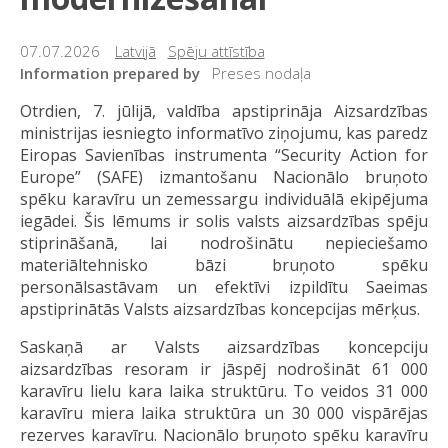
07.07.2026
Latvijā
Spēju attīstība
Information prepared by
Preses nodaļa
Otrdien, 7. jūlijā, valdība apstiprināja Aizsardzības
ministrijas iesniegto informatīvo ziņojumu, kas paredz
Eiropas Savienības instrumenta “Security Action for
Europe” (SAFE) izmantošanu Nacionālo bruņoto
spēku karavīru un zemessargu individuālā ekipējuma
iegādei. Šis lēmums ir solis valsts aizsardzības spēju
stiprināšanā, lai nodrošinātu nepieciešamo
materiāltehnisko bāzi bruņoto spēku
personālsastāvam un efektīvi izpildītu Saeimas
apstiprinātās Valsts aizsardzības koncepcijas mērķus.
Saskaņā ar Valsts aizsardzības koncepciju
aizsardzības resoram ir jāspēj nodrošināt 61 000
karavīru lielu kara laika struktūru. To veidos 31 000
karavīru miera laika struktūra un 30 000 vispārējas
rezerves karavīru. Nacionālo bruņoto spēku karavīru