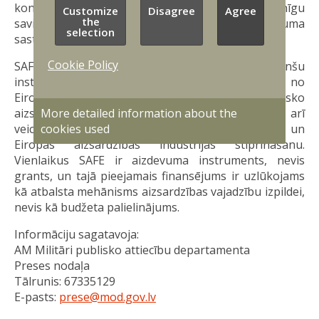
konkrētiem uzdevumiem, kā arī garantē pilnīgu
Customize
Disagree
Agree
the
savietojamību ar citām individuālā ekipējuma
selection
sastāvdaļām.
Cookie Policy
SAFE ir Eiropas Savienības izveidots finanšu
instruments, kas ļauj tās dalībvalstīm aizņemties no
Eiropas Komisijas papildu finanšu resursus kritisko
aizsardzības spēju iztrūkumu mazināšanai, kā arī
More detailed information about the
veicina aizsardzības investīciju palielināšanu un
cookies used
Eiropas aizsardzības industrijas stiprināšanu.
Vienlaikus SAFE ir aizdevuma instruments, nevis
grants, un tajā pieejamais finansējums ir uzlūkojams
kā atbalsta mehānisms aizsardzības vajadzību izpildei,
nevis kā budžeta palielinājums.
Informāciju sagatavoja:
AM Militāri publisko attiecību departamenta
Preses nodaļa
Tālrunis: 67335129
E-pasts:
prese@mod.gov.lv