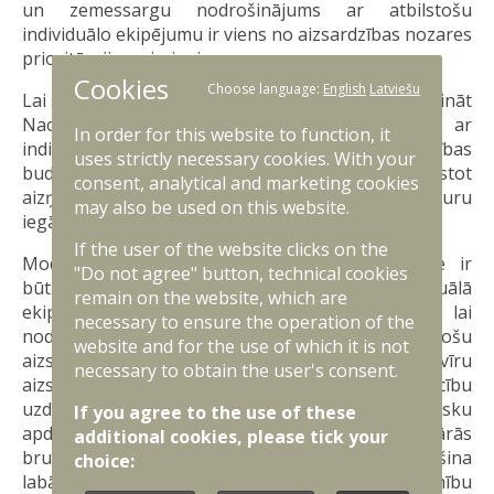
un zemessargu nodrošinājums ar atbilstošu
individuālo ekipējumu ir viens no aizsardzības nozares
prioritārajiem virzieniem.
Cookies
Choose language:
English
Latviešu
Lai sasniegtu mērķi savlaicīgi un pilnvērtīgi nodrošināt
Nacionālo bruņoto spēku personālsastāvu ar
In order for this website to function, it
individuālo ekipējumu, papildus esošajam aizsardzības
uses strictly necessary cookies. With your
budžetam tiks izmantots SAFE instruments, piesaistot
consent, analytical and marketing cookies
aizņēmumu modulāro bruņuvestu un bruņucepuru
may also be used on this website.
iegādei.
If the user of the website clicks on the
Modulāro bruņuvestu un bruņucepuru iegāde ir
"Do not agree" button, technical cookies
būtiska Nacionālo bruņoto spēku individuālā
remain on the website, which are
ekipējuma modernizēšanai un papildināšanai, lai
necessary to ensure the operation of the
nodrošinātu vienotu, mūsdienu prasībām atbilstošu
website and for the use of which it is not
aizsardzību. Šis ekipējums paaugstina karavīru
necessary to obtain the user's consent.
aizsardzības līmeni un izdzīvotspēju kaujas un mācību
uzdevumos, būtiski samazinot ievainojumu risku
If you agree to the use of these
apdraudējuma apstākļos. Turklāt jaunās modulārās
additional cookies, please tick your
bruņuvestes uzlabo karavīru mobilitāti, nodrošina
choice:
labāku slodzes sadalījumu un pielāgojamību