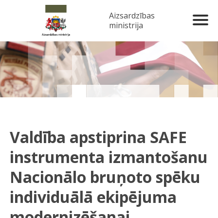
Aizsardzības
ministrija
Valdība apstiprina SAFE
instrumenta izmantošanu
Nacionālo bruņoto spēku
individuālā ekipējuma
modernizēšanai