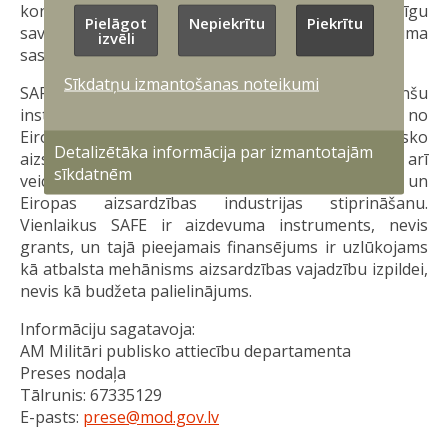
konkrētiem uzdevumiem, kā arī garantē pilnīgu
Pielāgot
Nepiekrītu
Piekrītu
savietojamību ar citām individuālā ekipējuma
izvēli
sastāvdaļām.
Sīkdatņu izmantošanas noteikumi
SAFE ir Eiropas Savienības izveidots finanšu
instruments, kas ļauj tās dalībvalstīm aizņemties no
Eiropas Komisijas papildu finanšu resursus kritisko
Detalizētāka informācija par izmantotajām
aizsardzības spēju iztrūkumu mazināšanai, kā arī
sīkdatnēm
veicina aizsardzības investīciju palielināšanu un
Eiropas aizsardzības industrijas stiprināšanu.
Vienlaikus SAFE ir aizdevuma instruments, nevis
grants, un tajā pieejamais finansējums ir uzlūkojams
kā atbalsta mehānisms aizsardzības vajadzību izpildei,
nevis kā budžeta palielinājums.
Informāciju sagatavoja:
AM Militāri publisko attiecību departamenta
Preses nodaļa
Tālrunis: 67335129
E-pasts:
prese@mod.gov.lv