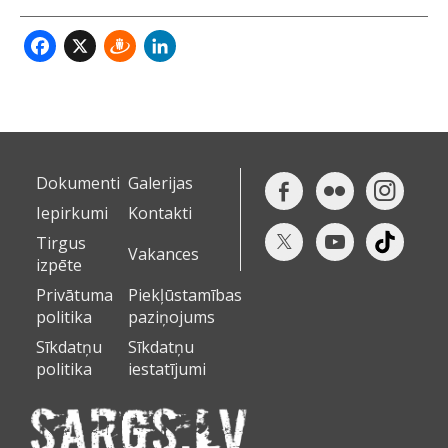
Facebook
X
Draugiem
LinkedIn
Dokumenti
Galerijas
Iepirkumi
Kontakti
Tirgus
Vakances
izpēte
Privātuma
Piekļūstamības
politika
paziņojums
Sīkdatņu
Sīkdatņu
politika
iestatījumi