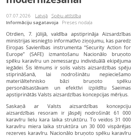
07.07.2026
Latvijā
Spēju attīstība
Informāciju sagatavoja
Preses nodaļa
Otrdien, 7. jūlijā, valdība apstiprināja Aizsardzības
ministrijas iesniegto informatīvo ziņojumu, kas paredz
Eiropas Savienības instrumenta “Security Action for
Europe” (SAFE) izmantošanu Nacionālo bruņoto
spēku karavīru un zemessargu individuālā ekipējuma
iegādei. Šis lēmums ir solis valsts aizsardzības spēju
stiprināšanā, lai nodrošinātu nepieciešamo
materiāltehnisko bāzi bruņoto spēku
personālsastāvam un efektīvi izpildītu Saeimas
apstiprinātās Valsts aizsardzības koncepcijas mērķus.
Saskaņā ar Valsts aizsardzības koncepciju
aizsardzības resoram ir jāspēj nodrošināt 61 000
karavīru lielu kara laika struktūru. To veidos 31 000
karavīru miera laika struktūra un 30 000 vispārējas
rezerves karavīru. Nacionālo bruņoto spēku karavīru