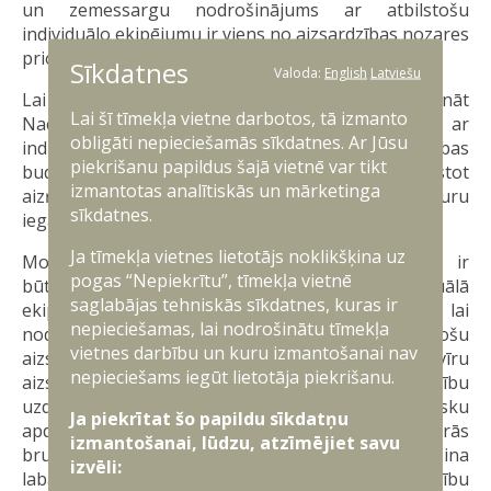
un zemessargu nodrošinājums ar atbilstošu
individuālo ekipējumu ir viens no aizsardzības nozares
prioritārajiem virzieniem.
Sīkdatnes
Valoda:
English
Latviešu
Lai sasniegtu mērķi savlaicīgi un pilnvērtīgi nodrošināt
Lai šī tīmekļa vietne darbotos, tā izmanto
Nacionālo bruņoto spēku personālsastāvu ar
obligāti nepieciešamās sīkdatnes. Ar Jūsu
individuālo ekipējumu, papildus esošajam aizsardzības
piekrišanu papildus šajā vietnē var tikt
budžetam tiks izmantots SAFE instruments, piesaistot
izmantotas analītiskās un mārketinga
aizņēmumu modulāro bruņuvestu un bruņucepuru
sīkdatnes.
iegādei.
Ja tīmekļa vietnes lietotājs noklikšķina uz
Modulāro bruņuvestu un bruņucepuru iegāde ir
pogas “Nepiekrītu”, tīmekļa vietnē
būtiska Nacionālo bruņoto spēku individuālā
saglabājas tehniskās sīkdatnes, kuras ir
ekipējuma modernizēšanai un papildināšanai, lai
nepieciešamas, lai nodrošinātu tīmekļa
nodrošinātu vienotu, mūsdienu prasībām atbilstošu
vietnes darbību un kuru izmantošanai nav
aizsardzību. Šis ekipējums paaugstina karavīru
nepieciešams iegūt lietotāja piekrišanu.
aizsardzības līmeni un izdzīvotspēju kaujas un mācību
uzdevumos, būtiski samazinot ievainojumu risku
Ja piekrītat šo papildu sīkdatņu
apdraudējuma apstākļos. Turklāt jaunās modulārās
izmantošanai, lūdzu, atzīmējiet savu
bruņuvestes uzlabo karavīru mobilitāti, nodrošina
izvēli:
labāku slodzes sadalījumu un pielāgojamību