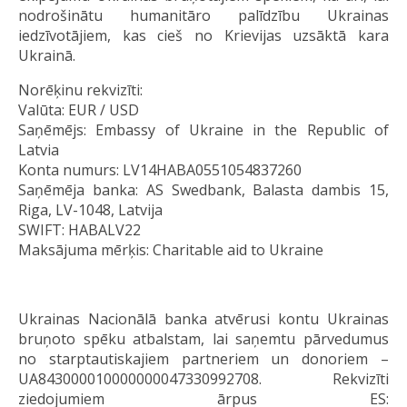
nodrošinātu humanitāro palīdzību Ukrainas
iedzīvotājiem, kas cieš no Krievijas uzsāktā kara
Ukrainā.
Norēķinu rekvizīti:
Valūta: EUR / USD
Saņēmējs: Embassy of Ukraine in the Republic of
Latvia
Konta numurs: LV14HABA0551054837260
Saņēmēja banka: AS Swedbank, Balasta dambis 15,
Riga, LV-1048, Latvija
SWIFT: HABALV22
Maksājuma mērķis: Charitable aid to Ukraine
Ukrainas Nacionālā banka atvērusi kontu Ukrainas
bruņoto spēku atbalstam, lai saņemtu pārvedumus
no starptautiskajiem partneriem un donoriem –
UA843000010000000047330992708. Rekvizīti
ziedojumiem ārpus ES: