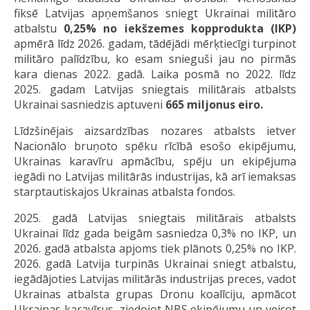
fiksē Latvijas apņemšanos sniegt Ukrainai militāro
atbalstu
0,25% no iekšzemes kopprodukta (IKP)
apmērā līdz 2026. gadam, tādējādi mērķtiecīgi turpinot
militāro palīdzību, ko esam snieguši jau no pirmās
kara dienas 2022. gadā. Laika posmā no 2022. līdz
2025. gadam Latvijas sniegtais militārais atbalsts
Ukrainai sasniedzis aptuveni
665 miljonus eiro.
Līdzšinējais aizsardzības nozares atbalsts ietver
Nacionālo bruņoto spēku rīcībā esošo ekipējumu,
Ukrainas karavīru apmācību, spēju un ekipējuma
iegādi no Latvijas militārās industrijas, kā arī iemaksas
starptautiskajos Ukrainas atbalsta fondos.
2025. gadā Latvijas sniegtais militārais atbalsts
Ukrainai līdz gada beigām sasniedza 0,3% no IKP, un
2026. gadā atbalsta apjoms tiek plānots 0,25% no IKP.
2026. gadā Latvija turpinās Ukrainai sniegt atbalstu,
iegādājoties Latvijas militārās industrijas preces, vadot
Ukrainas atbalsta grupas Dronu koalīciju, apmācot
Ukrainas karavīrus, ziedojot NBS ekipējumu un veicot