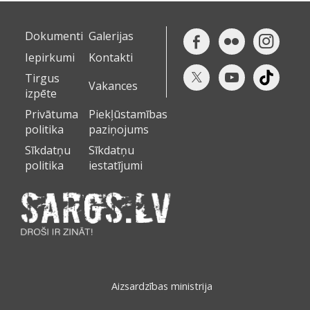
Dokumenti
Galerijas
Iepirkumi
Kontakti
Tirgus
Vakances
izpēte
Privātuma
Piekļūstamības
politika
paziņojums
Sīkdatņu
Sīkdatņu
politika
iestatījumi
Aizsardzības ministrija