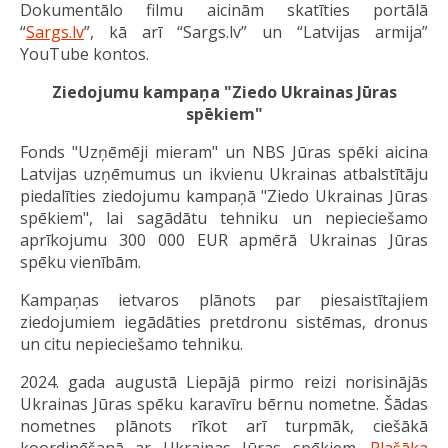
Dokumentālo filmu aicinām skatīties portālā
“
Sargs.lv
”, kā arī “Sargs.lv” un “Latvijas armija”
YouTube kontos.
Ziedojumu kampaņa "Ziedo Ukrainas Jūras
spēkiem"
Fonds "Uzņēmēji mieram" un NBS Jūras spēki aicina
Latvijas uzņēmumus un ikvienu Ukrainas atbalstītāju
piedalīties ziedojumu kampaņā "Ziedo Ukrainas Jūras
spēkiem", lai sagādātu tehniku un nepieciešamo
aprīkojumu 300 000 EUR apmērā Ukrainas Jūras
spēku vienībām.
Kampaņas ietvaros plānots par piesaistītajiem
ziedojumiem iegādāties pretdronu sistēmas, dronus
un citu nepieciešamo tehniku.
2024. gada augustā Liepājā pirmo reizi norisinājās
Ukrainas Jūras spēku karavīru bērnu nometne. Šādas
nometnes plānots rīkot arī turpmāk, ciešākā