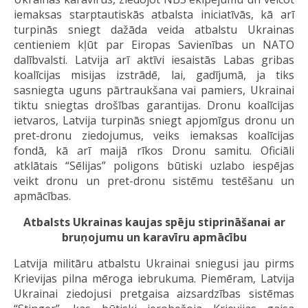
iemaksas starptautiskās atbalsta iniciatīvās, kā arī
turpinās sniegt dažāda veida atbalstu Ukrainas
centieniem kļūt par Eiropas Savienības un NATO
dalībvalsti. Latvija arī aktīvi iesaistās Labas gribas
koalīcijas misijas izstrādē, lai, gadījumā, ja tiks
sasniegta uguns pārtraukšana vai pamiers, Ukrainai
tiktu sniegtas drošības garantijas. Dronu koalīcijas
ietvaros, Latvija turpinās sniegt apjomīgus dronu un
pret-dronu ziedojumus, veiks iemaksas koalīcijas
fondā, kā arī maijā rīkos Dronu samitu. Oficiāli
atklātais “Sēlijas” poligons būtiski uzlabo iespējas
veikt dronu un pret-dronu sistēmu testēšanu un
apmācības.
Atbalsts Ukrainas kaujas spēju stiprināšanai ar
bruņojumu un karavīru apmācību
Latvija militāru atbalstu Ukrainai sniegusi jau pirms
Krievijas pilna mēroga iebrukuma. Piemēram, Latvija
Ukrainai ziedojusi pretgaisa aizsardzības sistēmas