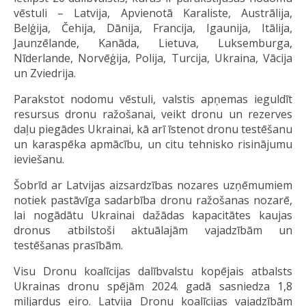
vēstuli – Latvija, Apvienotā Karaliste, Austrālija,
Belģija, Čehija, Dānija, Francija, Igaunija, Itālija,
Jaunzēlande, Kanāda, Lietuva, Luksemburga,
Nīderlande, Norvēģija, Polija, Turcija, Ukraina, Vācija
un Zviedrija.
Parakstot nodomu vēstuli, valstis apņemas ieguldīt
resursus dronu ražošanai, veikt dronu un rezerves
daļu piegādes Ukrainai, kā arī īstenot dronu testēšanu
un karaspēka apmācību, un citu tehnisko risinājumu
ieviešanu.
Šobrīd ar Latvijas aizsardzības nozares uzņēmumiem
notiek pastāvīga sadarbība dronu ražošanas nozarē,
lai nogādātu Ukrainai dažādas kapacitātes kaujas
dronus atbilstoši aktuālajām vajadzībām un
testēšanas prasībām.
Visu Dronu koalīcijas dalībvalstu kopējais atbalsts
Ukrainas dronu spējām 2024. gadā sasniedza 1,8
miljardus eiro. Latvija Dronu koalīcijas vajadzībām