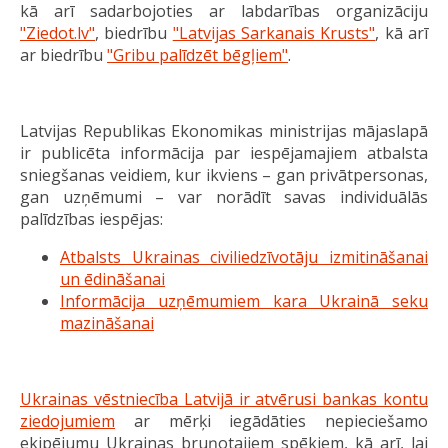
kā arī sadarbojoties ar labdarības organizāciju
"Ziedot.lv"
, biedrību
"Latvijas Sarkanais Krusts"
, kā arī
ar biedrību
"Gribu palīdzēt bēgļiem"
.
Latvijas Republikas Ekonomikas ministrijas mājaslapā
ir publicēta informācija par iespējamajiem atbalsta
sniegšanas veidiem, kur ikviens – gan privātpersonas,
gan uzņēmumi – var norādīt savas individuālās
palīdzības iespējas:
Atbalsts Ukrainas civiliedzīvotāju izmitināšanai
un ēdināšanai
Informācija uzņēmumiem kara Ukrainā seku
mazināšanai
Ukrainas vēstniecība Latvijā ir atvērusi bankas kontu
ziedojumiem
ar mērķi iegādāties nepieciešamo
ekipējumu Ukrainas bruņotajiem spēkiem, kā arī, lai