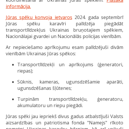
koordinēšanā ar Ukrainas Jūras spēkiem.
Plašāka
informācija.
Jūras spēku konvoja ietvaros
2024. gada septembrī
Jūras spēku karavīri palīdzēja piegādāt
transportlīdzekļus Ukrainas bruņotajiem spēkiem,
Nacionālajai gvardei un Nacionālās policijas vienībām.
Ar nepieciešamo aprīkojumu esam palīdzējuši divām
vienībām Ukrainas Jūras spēkos:
Transportlīdzekļi un aprīkojums (ģeneratori,
riepas);
Sūknis, kameras, ugunsdzēšamie aparāti,
ugunsdzēšanas šļūtenes;
Turpinām transportlīdzekļu, ģeneratoru,
akumulatoru un riepu piegādi.
Jūras spēki jau iepriekš divus gadus atbalstījuši Valsts
aizsardzības un patriotisma fonda "Namejs" rīkoto