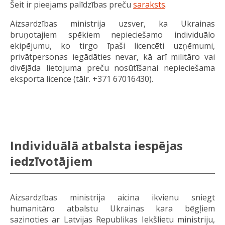
Šeit ir pieejams palīdzības preču
saraksts
.
Aizsardzības ministrija uzsver, ka Ukrainas
bruņotajiem spēkiem nepieciešamo
individuālo
ekipējumu, ko tirgo īpaši licencēti uzņēmumi,
privātpersonas iegādāties nevar, kā arī militāro vai
divējāda lietojuma preču nosūtīšanai nepieciešama
eksporta licence (tālr. +371 67016430).
Individuālā atbalsta iespējas
iedzīvotājiem
Aizsardzības ministrija aicina ikvienu sniegt
humanitāro atbalstu Ukrainas kara bēgļiem
sazinoties ar Latvijas Republikas Iekšlietu ministriju,