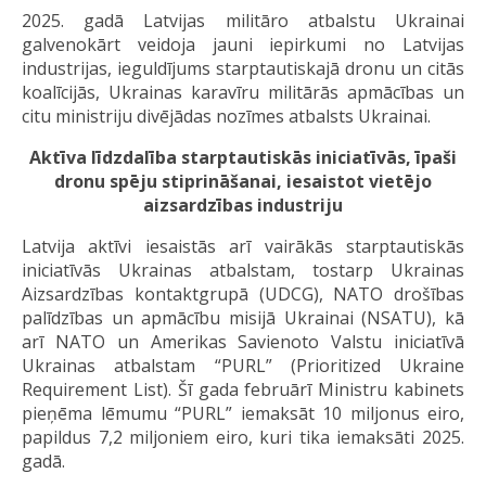
2025. gadā Latvijas militāro atbalstu Ukrainai
galvenokārt veidoja jauni iepirkumi no Latvijas
industrijas, ieguldījums starptautiskajā dronu un citās
koalīcijās, Ukrainas karavīru militārās apmācības un
citu ministriju divējādas nozīmes atbalsts Ukrainai.
Aktīva līdzdalība starptautiskās iniciatīvās, īpaši
dronu spēju stiprināšanai, iesaistot vietējo
aizsardzības industriju
Latvija aktīvi iesaistās arī vairākās starptautiskās
iniciatīvās Ukrainas atbalstam, tostarp Ukrainas
Aizsardzības kontaktgrupā (UDCG), NATO drošības
palīdzības un apmācību misijā Ukrainai (NSATU), kā
arī NATO un Amerikas Savienoto Valstu iniciatīvā
Ukrainas atbalstam “PURL” (Prioritized Ukraine
Requirement List). Šī gada februārī Ministru kabinets
pieņēma lēmumu “PURL” iemaksāt 10 miljonus eiro,
papildus 7,2 miljoniem eiro, kuri tika iemaksāti 2025.
gadā.