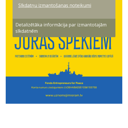
Sīkdatņu izmantošanas noteikumi
Detalizētāka informācija par izmantotajām
sīkdatnēm