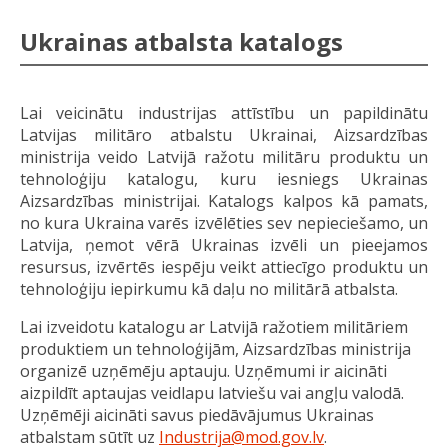
Ukrainas atbalsta katalogs
Lai veicinātu industrijas attīstību un papildinātu
Latvijas militāro atbalstu Ukrainai, Aizsardzības
ministrija veido Latvijā ražotu militāru produktu un
tehnoloģiju katalogu, kuru iesniegs Ukrainas
Aizsardzības ministrijai. Katalogs kalpos kā pamats,
no kura Ukraina varēs izvēlēties sev nepieciešamo, un
Latvija, ņemot vērā Ukrainas izvēli un pieejamos
resursus, izvērtēs iespēju veikt attiecīgo produktu un
tehnoloģiju iepirkumu kā daļu no militārā atbalsta.
Lai izveidotu katalogu ar Latvijā ražotiem militāriem
produktiem un tehnoloģijām, Aizsardzības ministrija
organizē uzņēmēju aptauju. Uzņēmumi ir aicināti
aizpildīt aptaujas veidlapu latviešu vai angļu valodā.
Uzņēmēji aicināti savus piedāvājumus Ukrainas
atbalstam sūtīt uz
Industrija@mod.gov.lv
.