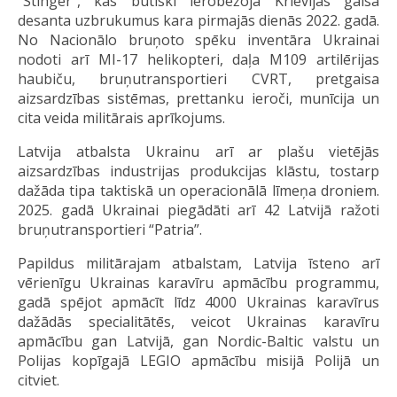
“Stinger”, kas būtiski ierobežoja Krievijas gaisa
desanta uzbrukumus kara pirmajās dienās 2022. gadā.
No Nacionālo bruņoto spēku inventāra Ukrainai
nodoti arī MI-17 helikopteri, daļa M109 artilērijas
haubiču, bruņutransportieri CVRT, pretgaisa
aizsardzības sistēmas, prettanku ieroči, munīcija un
cita veida militārais aprīkojums.
Latvija atbalsta Ukrainu arī ar plašu vietējās
aizsardzības industrijas produkcijas klāstu, tostarp
dažāda tipa taktiskā un operacionālā līmeņa droniem.
2025. gadā Ukrainai piegādāti arī 42 Latvijā ražoti
bruņutransportieri “Patria”.
Papildus militārajam atbalstam, Latvija īsteno arī
vērienīgu Ukrainas karavīru apmācību programmu,
gadā spējot apmācīt līdz 4000 Ukrainas karavīrus
dažādās specialitātēs, veicot Ukrainas karavīru
apmācību gan Latvijā, gan Nordic-Baltic valstu un
Polijas kopīgajā LEGIO apmācību misijā Polijā un
citviet.