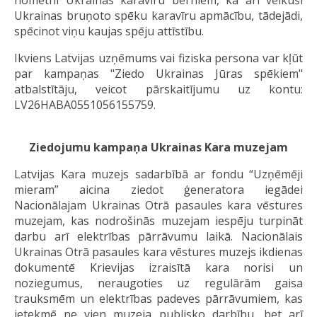
nometni Ukrainas karavīru bērniem, kā arī veikuši
Ukrainas bruņoto spēku karavīru apmācību, tādejādi,
spēcinot viņu kaujas spēju attīstību.
Ikviens Latvijas uzņēmums vai fiziska persona var kļūt
par kampaņas "Ziedo Ukrainas Jūras spēkiem"
atbalstītāju, veicot pārskaitījumu uz kontu:
LV26HABA0551056155759.
Ziedojumu kampaņa Ukrainas Kara muzejam
Latvijas Kara muzejs sadarbībā ar fondu “Uzņēmēji
mieram” aicina ziedot ģeneratora iegādei
Nacionālajam
Ukrainas Otrā pasaules kara vēstures
muzejam
, kas nodrošinās muzejam iespēju turpināt
darbu arī elektrības pārrāvumu laikā. Nacionālais
Ukrainas Otrā pasaules kara vēstures muzejs ikdienas
dokumentē Krievijas izraisītā kara norisi un
noziegumus, neraugoties uz regulārām gaisa
trauksmēm un elektrības padeves pārrāvumiem, kas
ietekmē ne vien muzeja publisko darbību, bet arī