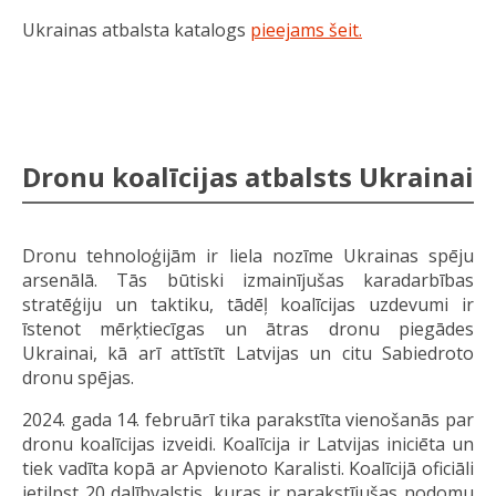
Ukrainas atbalsta katalogs
pieejams šeit.
Dronu koalīcijas atbalsts Ukrainai
Dronu tehnoloģijām ir liela nozīme Ukrainas spēju
arsenālā. Tās būtiski izmainījušas karadarbības
stratēģiju un taktiku, tādēļ koalīcijas uzdevumi ir
īstenot mērķtiecīgas un ātras dronu piegādes
Ukrainai, kā arī attīstīt Latvijas un citu Sabiedroto
dronu spējas.
2024. gada 14. februārī tika parakstīta vienošanās par
dronu koalīcijas izveidi. Koalīcija ir Latvijas iniciēta un
tiek vadīta kopā ar Apvienoto Karalisti. Koalīcijā oficiāli
ietilpst 20 dalībvalstis, kuras ir parakstījušas nodomu