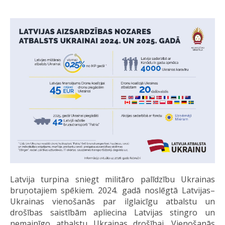
Latvija turpina sniegt militāro palīdzību Ukrainas
bruņotajiem spēkiem. 2024. gadā noslēgtā Latvijas–
Ukrainas vienošanās par ilglaicīgu atbalstu un
drošības saistībām apliecina Latvijas stingro un
nemainīgo atbalstu Ukrainas drošībai. Vienošanās