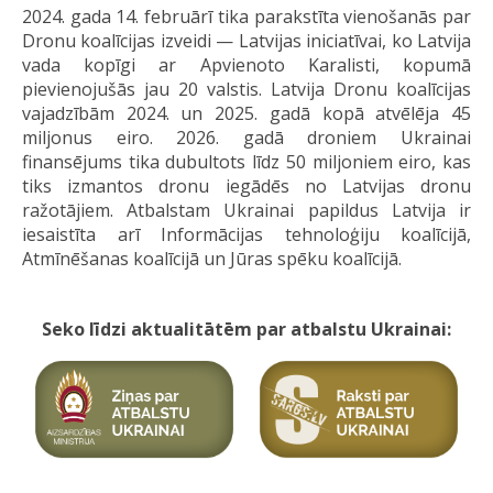
2024. gada 14. februārī tika parakstīta vienošanās par
Dronu koalīcijas izveidi — Latvijas iniciatīvai, ko Latvija
vada kopīgi ar Apvienoto Karalisti, kopumā
pievienojušās jau 20 valstis. Latvija Dronu koalīcijas
vajadzībām 2024. un 2025. gadā kopā atvēlēja 45
miljonus eiro. 2026. gadā droniem Ukrainai
finansējums tika dubultots līdz 50 miljoniem eiro, kas
tiks izmantos dronu iegādēs no Latvijas dronu
ražotājiem. Atbalstam Ukrainai papildus Latvija ir
iesaistīta arī Informācijas tehnoloģiju koalīcijā,
Atmīnēšanas koalīcijā un Jūras spēku koalīcijā.
Seko līdzi aktualitātēm par atbalstu Ukrainai: