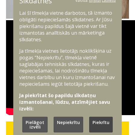
Sīkdatnes
Valoda:
English
Latviešu
Lai šī tīmekļa vietne darbotos, tā izmanto
obligāti nepieciešamās sīkdatnes. Ar Jūsu
piekrišanu papildus šajā vietnē var tikt
izmantotas analītiskās un mārketinga
sīkdatnes.
Ja tīmekļa vietnes lietotājs noklikšķina uz
pogas “Nepiekrītu”, tīmekļa vietnē
saglabājas tehniskās sīkdatnes, kuras ir
nepieciešamas, lai nodrošinātu tīmekļa
vietnes darbību un kuru izmantošanai nav
nepieciešams iegūt lietotāja piekrišanu.
Ja piekrītat šo papildu sīkdatņu
izmantošanai, lūdzu, atzīmējiet savu
izvēli:
Pielāgot
Nepiekrītu
Piekrītu
izvēli