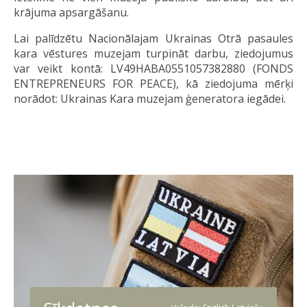
krājuma apsargāšanu.
Lai palīdzētu Nacionālajam
Ukrainas Otrā pasaules
kara vēstures muzejam turpināt darbu,
ziedojumus
var veikt kontā: LV49HABA0551057382880 (FONDS
ENTREPRENEURS FOR PEACE), kā ziedojuma mērķi
norādot: Ukrainas Kara muzejam ģeneratora iegādei.