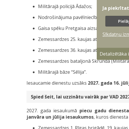
Militārajā policijā Ādažos;
Ja piekrīta
Nodrošinājuma pavēlniecībā Ādažos;
Pielā
Gaisa spēku Pretgaisa aizsardzības divizio
Sīkdatņu iz
Zemessardzes 25. kaujas atbalsta bataljon
Zemessardzes 36. kaujas atbalsta bataljo
Detalizētāka
Zemessardzes bataljonā Skrundā (Militāra
Militārajā bāze “Sēlija”.
Iesaucamie dienestu uzsāks
2027. gada 16. jūli
Spied šeit, lai uzzinātu vairāk par VAD 20
2027. gada iesaukumā
piecu gadu dienest
janvāra un jūlija iesaukumos
, kuros dienesta 
Zemessardzes 1. Rīgas brigādē, 19. kauja