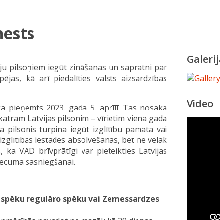
nests
Galerij
ēju pilsoņiem iegūt zināšanas un sapratni par
pējas, kā arī piedalīties valsts aizsardzības
Video
a pieņemts 2023. gada 5. aprīlī. Tas nosaka
atram Latvijas pilsonim – vīrietim viena gada
 pilsonis turpina iegūt izglītību pamata vai
 izglītības iestādes absolvēšanas, bet ne vēlāk
 ka VAD brīvprātīgi var pieteikties Latvijas
u vecuma sasniegšanai.
 spēku regulāro spēku vai Zemessardzes