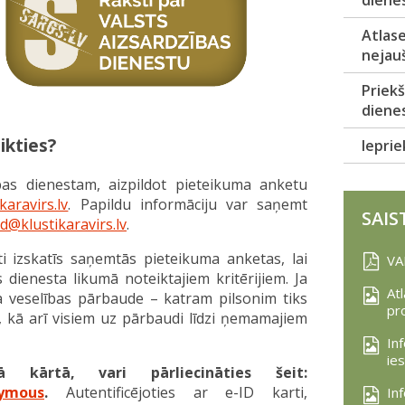
Atlase
nejauš
Priekš
diene
ikties?
Iepri
zības dienestam, aizpildot pieteikuma anketu
karavirs.lv
. Papildu informāciju var saņemt
SAIS
d@klustikaravirs.lv
.
i izskatīs saņemtās pieteikuma anketas, lai
VA
s dienesta likumā noteiktajiem kritērijiem. Ja
At
ta veselības pārbaude – katram pilsonim tiks
pr
, kā arī visiem uz pārbaudi līdzi ņemamajiem
In
ie
 kārtā, vari pārliecināties šeit:
nymous
.
Autentificējoties ar e-ID karti,
In