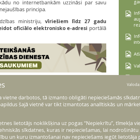
ga
 kādu no internetbankām uzzināsi par savu
c nejaušības principa.
In
au
dzības ministriju,
vīriešiem līdz 27 gadu
re
dot oficiālo elektronisko e-adresi
portālā
In
in
At
Va
In
es
ie
 gada iesaukumiem
Valoda
Ka
ļa vietne darbotos, tā izmanto obligāti nepieciešamās sīkdatn
us vecumā no 18 līdz 27 gadiem
no 2026. gada
apildus šajā vietnē var tikt izmantotas analītiskās un mārke
eikties valsts aizsardzības dienestam!
Kā
m dienestam
brīvprātīgi var pieteikties
jūlija
Va
ietnes lietotājs noklikšķina uz pogas “Nepiekrītu”, tīmekļa vi
ehniskās sīkdatnes, kuras ir nepieciešamas, lai nodrošinātu
brigādē Ādažos;
ību un kuru izmantošanai nav nepieciešams iegūt lietotāja 