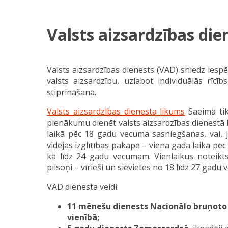
Valsts aizsardzības die
Valsts aizsardzības dienests (VAD) sniedz iesp
valsts aizsardzību, uzlabot individuālās rīcībs
stiprināšanā.
Valsts aizsardzības dienesta likums
Saeimā tik
pienākumu dienēt valsts aizsardzības dienestā k
laikā pēc 18 gadu vecuma sasniegšanas, vai, ja
vidējās izglītības pakāpē – viena gada laikā pēc
kā līdz 24 gadu vecumam. Vienlaikus noteikts,
pilsoņi – vīrieši un sievietes no 18 līdz 27 gad
VAD dienesta veidi:
11 mēnešu dienests Nacionālo bruņoto
vienībā;