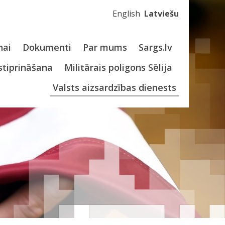
English
Latviešu
nai
Dokumenti
Par mums
Sargs.lv
stiprināšana
Militārais poligons Sēlija
Valsts aizsardzības dienests