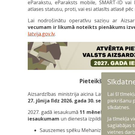
eParakstu, eParaksts mobile, SMART-ID vai
atlases statusu, proti, vai esi atlasīts atlasē pē
Lai nodrošinātu operatīvu saziņu ar Aizsar
vecumam ir likumā noteikts pienākums izvei
latvija.gov.lv
.
Sīkdatn
Pieteikšanās 2027.
Lai šī tīmek
Aizsardzības ministrija aicina Latvijas pilsoņ
piekrišanu p
27. jūnija līdz 2026. gada 30. septembrim
piet
sīkdatnes.
2027. gadā iesaukumā
11 mēnešu militāraja
Ja tīmekļa v
iesaukumam
un dienesta izpildi varēs veikt:
saglabājas t
Sauszemes spēku Mehanizētajā kājnieku 
vietnes darb