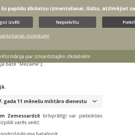
t šo papildu sīkdatņu izmantošanai, lūdzu, atzīmējiet sav
got izvēli
Nepiekrītu
Piekr
nā Lielvārdē;
mantošanas noteikumi
ā Alūksnē;
nā Lūznavā;
 informācija par izmantotajām sīkdatnēm
jā bāzē “Mežaine”);
jā.
27. gada 11 mēnešu militāro dienestu
am Zemessardzē
brīvprātīgi var pieteikties
izpildi varēs veikt:
s nodrošinājuma bataljonā;