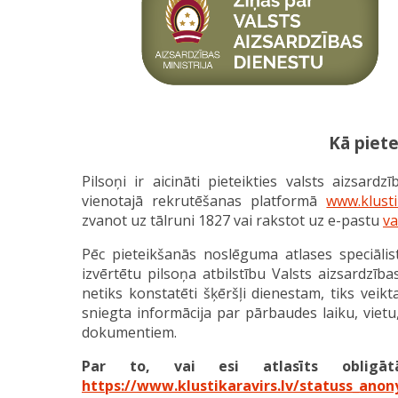
Kā piete
Pilsoņi ir aicināti pieteikties valsts aizsard
vienotajā rekrutēšanas platformā
www.klusti
zvanot uz tālruni 1827 vai rakstot uz e-pastu
va
Pēc pieteikšanās noslēguma atlases speciālist
izvērtētu pilsoņa atbilstību Valsts aizsardzība
netiks konstatēti šķēršļi dienestam, tiks veik
sniegta informācija par pārbaudes laiku, vietu
dokumentiem.
Par to, vai esi atlasīts obligātā
https://www.klustikaravirs.lv/statuss_ano