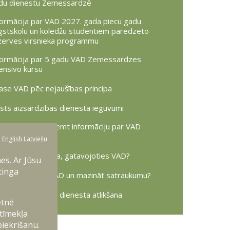
du dienestu Zemessardzē
formācija par VAD 2027. gada piecu gadu
gstskolu un koledžu studentiem paredzēto
zerves virsnieka programmu
formācija par 5 gadu VAD Zemessardzes
tensīvo kursu
lase VAD pēc nejaušības principa
lsts aizsardzības dienesta ieguvumi
fografika_Kā saņemt informāciju par VAD
saukumu
:
English
Latviešu
s svarīgs jāizdara, gatavojoties VAD?
es. Ar Jūsu
tinga
 sagatavoties VAD un mazināt satraukumu?
lsts aizsardzības dienesta atlikšana
etnē
 tīmekļa
piekrišanu.