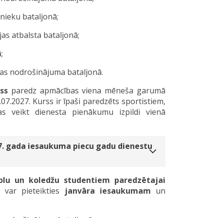
nieku bataljonā;
as atbalsta bataljonā;
;
jas nodrošinājuma bataljonā.
ss
paredz apmācības viena mēneša garumā
07.2027. Kurss ir īpaši paredzēts sportistiem,
s veikt dienesta pienākumu izpildi vienā
027. gada iesaukuma piecu gadu dienestu
olu un koledžu studentiem paredzētajai
i var pieteikties
janvāra iesaukumam
un