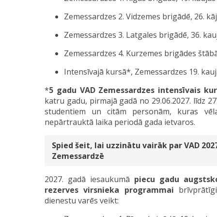
Zemessardzes 2. Vidzemes brigādē, 26. kāj
Zemessardzes 3. Latgales brigādē, 36. kauj
Zemessardzes 4. Kurzemes brigādes štābā
Intensīvajā kursā*, Zemessardzes 19. kau
*
5 gadu VAD Zemessardzes intensīvais kur
katru gadu, pirmajā gadā no 29.06.2027. līdz 27.
studentiem un citām personām, kuras vēla
nepārtrauktā laika periodā gada ietvaros.
Spied šeit, lai uzzinātu vairāk par VAD 2
Zemessardzē
2027. gadā iesaukumā
piecu gadu augstsk
rezerves virsnieka programmai
brīvprātīg
dienestu varēs veikt: