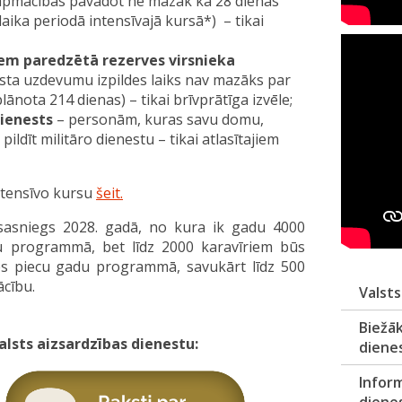
i apmācībās pavadot ne mazāk kā 28 dienas
laika periodā intensīvajā kursā*) – tikai
em paredzētā rezerves virsnieka
ta uzdevumu izpildes laiks nav mazāks par
ota 214 dienas) – tikai brīvprātīga izvēle;
dienests
– personām, kuras savu domu,
pildīt militāro dienestu – tikai atlasītajiem
ntensīvo kursu
šeit.
i sasniegs 2028. gadā, no kura ik gadu 4000
u programmā, bet līdz 2000 karavīriem būs
es piecu gadu programmā, savukārt līdz 500
ācību.
Valsts
Biežāk
alsts aizsardzības dienestu:
diene
Inform
diene