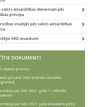
 valsts aizsardzības dienestam pēc
ības principa
rocības studijās pēc valsts aizsardzības
sta
ekšējie VAD iesaukumi
TĪTIE DOKUMENTI
D atlases process
lases process VAD rezerves virsnieka
ogrammā
formācija par VAD 2027. gada 11 mēnešu
saukumu
formācija par VAD 2027. gada iesaukumu piecu