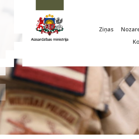
Ziņas
Nozare
Ko