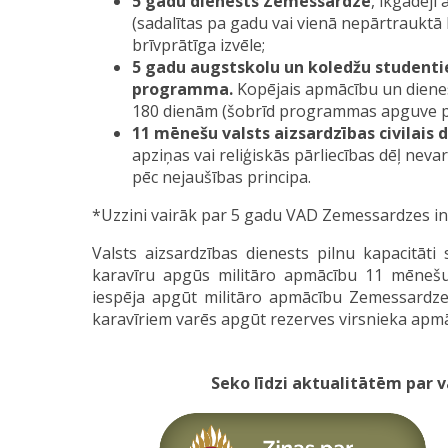
5 gadu dienests Zemessardzē
, ikgadēj
(sadalītas pa gadu vai vienā nepārtrauktā 
brīvprātīga izvēle;
5 gadu augstskolu un koledžu studenti
programma.
Kopējais apmācību un dienes
180 dienām (šobrīd programmas apguve plān
11 mēnešu valsts aizsardzības civilais 
apziņas vai reliģiskās pārliecības dēļ nevar 
pēc nejaušības principa.
*Uzzini vairāk par 5 gadu VAD Zemessardzes i
Valsts aizsardzības dienests pilnu kapacitāt
karavīru apgūs militāro apmācību 11 mēneš
iespēja apgūt militāro apmācību Zemessardz
karavīriem varēs apgūt rezerves virsnieka apm
Seko līdzi aktualitātēm par v