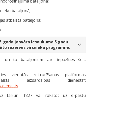
s nodrošinājuma bataljonā;
nieku bataljonā;
as atbalsta bataljonā;
.
027. gada janvāra iesaukuma 5 gadu
zēto rezerves virsnieka programmu
 un to bataljoniem vari iepazīties šeit:
kties vienotās rekrutēšanas platformas
 aizsardzības dienests”:
s-dienests
uz tālruni 1827 vai rakstot uz e-pastu