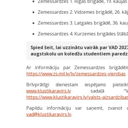
Zemessardzes 1. Rīgas brigādē, 19. kauja
Zemessardzes 2. Vidzemes brigādē, 26. kāj
Zemessardzes 3. Latgales brigādē, 36. kauj
Zemessardzes 4. Kurzemes brigādes štābā
Spied šeit, lai uzzinātu vairāk par VAD 2
augstskolu un koledžu studentiem pared
Ar informāciju par Zemessardzes brigādēm
https://www.zs.mil.lv/lv/zemessardzes-vienibas
Brīvprātīgi dienestam iespējams pietei
www.klustikaravirs.lv
sadaļā “Valsts
https://www.klustikaravirs.lv/valsts-aizsardziba
Papildu informāciju var saņemt, zvanot 
vad@klustikaravirs.lv
.