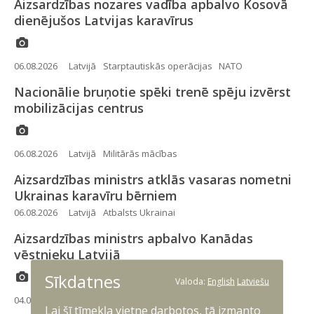
Aizsardzības nozares vadība apbalvo Kosovā
dienējušos Latvijas karavīrus
06.08.2026
Latvijā
Starptautiskās operācijas
NATO
Nacionālie bruņotie spēki trenē spēju izvērst
mobilizācijas centrus
06.08.2026
Latvijā
Militārās mācības
Aizsardzības ministrs atklās vasaras nometni
Ukrainas karavīru bērniem
06.08.2026
Latvijā
Atbalsts Ukrainai
Aizsardzības ministrs apbalvo Kanādas
vēstnieku Latvijā
Sīkdatnes
Valoda:
English
Latviešu
04.08.2026
Latvijā
Lai šī tīmekļa vietne darbotos, tā izmanto