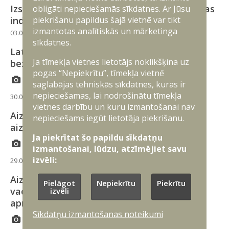
obligāti nepieciešamās sīkdatnes. Ar Jūsu
Izsludina projektu atlasi Latvijas aizsardzības
piekrišanu papildus šajā vietnē var tikt
industrijas rūpniecisko spēju uzlabošanai
izmantotas analītiskās un mārketinga
03.08.2026
Industrija
sīkdatnes.
Latvijā kopā ar Ukrainas industriju attīstīs
Ja tīmekļa vietnes lietotājs noklikšķina uz
bezpilota sistēmu ražošanu un testēšanu
pogas “Nepiekrītu”, tīmekļa vietnē
saglabājas tehniskās sīkdatnes, kuras ir
nepieciešamas, lai nodrošinātu tīmekļa
30.07.2026
Latvijā
Starptautiskā sadarbība
Industrija
vietnes darbību un kuru izmantošanai nav
Aizsardzības ministrija akreditē Ungārijas
nepieciešams iegūt lietotāja piekrišanu.
aizsardzības atašeju
Ja piekrītat šo papildu sīkdatņu
izmantošanai, lūdzu, atzīmējiet savu
izvēli:
29.07.2026
Latvijā
Aizsardzības ministrs ar Jaunsardzes centra
Pielāgot
Nepiekrītu
Piekrītu
izvēli
vadību pārrunā bezpilota gaisa kuģu
apmācības ieviešanas gaitu
Sīkdatņu izmantošanas noteikumi