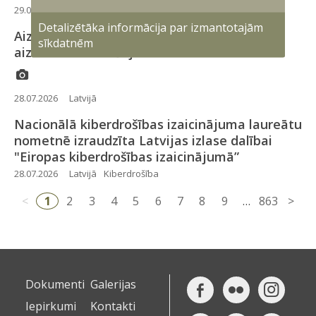
29.07.2026
Latvijā
Spēju attīstība
Detalizētāka informācija par izmantotajām
Aizsardzības ministrs apbalvo Polijas
sīkdatnēm
aizsardzības atašeju
28.07.2026
Latvijā
Nacionālā kiberdrošības izaicinājuma laureātu
nometnē izraudzīta Latvijas izlase dalībai
"Eiropas kiberdrošības izaicinājumā”
28.07.2026
Latvijā
Kiberdrošība
<
1
2
3
4
5
6
7
8
9
…
863
>
Dokumenti
Galerijas
Iepirkumi
Kontakti