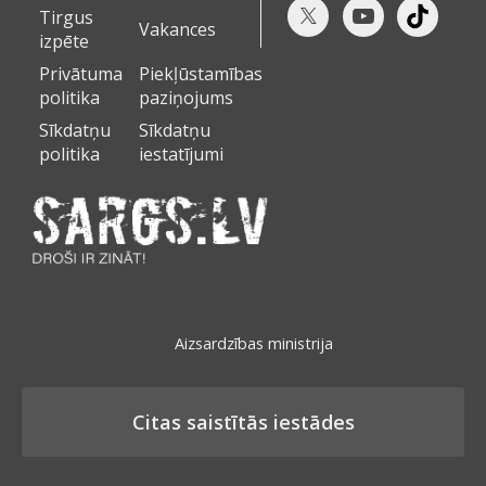
Tirgus
Vakances
izpēte
Privātuma
Piekļūstamības
politika
paziņojums
Sīkdatņu
Sīkdatņu
politika
iestatījumi
Aizsardzības ministrija
Citas saistītās iestādes