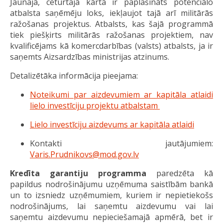
Jaunajā, ceturtajā kārtā ir paplašināts potenciālo
atbalsta saņēmēju loks, iekļaujot tajā arī militārās
ražošanas projektus. Atbalsts, kas šajā programmā
tiek piešķirts militārās ražošanas projektiem, nav
kvalificējams kā komercdarbības (valsts) atbalsts, ja ir
saņemts Aizsardzības ministrijas atzinums.
Detalizētāka informācija pieejama:
Noteikumi par aizdevumiem ar kapitāla atlaidi
lielo investīciju projektu atbalstam
Lielo investīciju aizdevums ar kapitāla atlaidi
Kontakti jautājumiem:
Varis.Prudnikovs@mod.gov.lv
Kredīta garantiju programma
paredzēta kā
papildus nodrošinājumu uzņēmuma saistībām bankā
un to izsniedz uzņēmumiem, kuriem ir nepietiekošs
nodrošinājums, lai saņemtu aizdevumu vai lai
saņemtu aizdevumu nepieciešamajā apmērā, bet ir