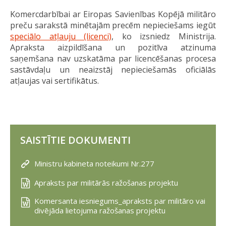
Komercdarbībai ar Eiropas Savienības Kopējā militāro
preču sarakstā minētajām precēm nepieciešams iegūt
speciālo atļauju (licenci)
, ko izsniedz Ministrija.
Apraksta aizpildīšana un pozitīva atzinuma
saņemšana nav uzskatāma par licencēšanas procesa
sastāvdaļu un neaizstāj nepieciešamās oficiālās
atļaujas vai sertifikātus.
SAISTĪTIE DOKUMENTI
Ministru kabineta noteikumi Nr.277
Apraksts par militārās ražošanas projektu
Komersanta iesniegums_apraksts par militāro vai
divējāda lietojuma ražošanas projektu