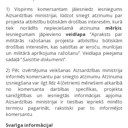
1) Vispirms komersantam jāiesniedz iesniegums
Aizsardzības ministrijai, lūdzot sniegt atzinumu par
projekta atbilstību būtiskām drošības interesēm, kurā
tiek norādīts nepieciešamā atzinuma
mērķis
.
Iesniegumam jāpievieno
veidlapa
“Apraksts par
militārās ražošanas projekta atbilstību būtiskām
drošības interesēm, kas saistītas ar ieroču, munīcijas
un militārā aprīkojuma ražošanu”. Veidlapa pieejama
sadaļā “
Saistītie dokumenti
”.
2) Pēc izvērtējuma veikšanas Aizsardzības ministrija
informēs komersantu par sniegto atzinumu. Atzinuma
izsniegšana var ilgt līdz 4 (četriem) mēnešiem atkarībā
no komersanta darbības specifikas, projekta
sarežģītības un iesniegtās informācijas apjoma.
Aizsardzības ministrijai ir tiesības iepriekš minēto
termiņu pagarināt, rakstiski par to informējot
komersantu.
Svarīga informācija!