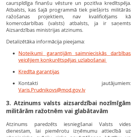
caurspīdīga finanšu vēsture un pozitīva kredītspēja.
Atbalsts, kas šajā programmā tiek piešķirts militārās
ražošanas projektiem, nav kvalificējams kā
komercdarbības (valsts) atbalsts, ja ir saņemts
Aizsardzības ministrijas atzinums.
Detalizētāka informācija pieejama:
Noteikumi garantijām saimnieciskās darbības
veicējiem konkurētspējas uzlabošanai
Kredīta garantijas
Kontakti jautājumiem:
Varis.Prudnikovs@mod.gov.lv
3. Atzinums valsts aizsardzībai nozīmīgām
militārām ražotnēm vai glabātavām
Atzinums paredzēts iesniegšanai Valsts vides
dienestam, lai piemērotu izņēmumu attiecībā uz