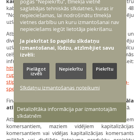
kārtu atbalsta programmā
atbilstoši Ministru
pogas “Nepiekrītu”, tīmekļa vietnē
kabineta 2026. gada 3. februāra noteikumiem Nr. 48
saglabājas tehniskās sīkdatnes, kuras ir
“Noteikumi par atbalstu projektiem rūpniecisko spēju
nepieciešamas, lai nodrošinātu tīmekļa
uzlabošanai”.
vietnes darbību un kuru izmantošanai nav
nepieciešams iegūt lietotāja piekrišanu.
Atbalsta programmas mērķis ir veicināt militārā un
divējāda lietojuma produktu rūpniecisko spēju
Ja piekrītat šo papildu sīkdatņu
uzlabošanu un ražošanu, tai skaitā jaunu rūpnīcu
izmantošanai, lūdzu, atzīmējiet savu
celšanu, kā arī ražošanai nepieciešamās
izvēli:
infrastruktūras attīstīšanu. Vairāk informācijas šeit:
https://www.em.gov.lv/lv/sam-151-pasakums-
Pielāgot
Nepiekrītu
Piekrītu
izvēli
rupniecisko-speju-uzlabosana-aizsardzibas-
stiprinasanai-prioritati-pieskirot-divejada-lietojuma-
Sīkdatņu izmantošanas noteikumi
spejam-0
Finansējums būs pieejams
aizdevuma ar kapitāla
atlaidi
veidā un
garantiju ar kapitāla atlaidi
veidā.
Detalizētāka informācija par izmantotajām
sīkdatnēm
Atbalsts paredzēts sīkiem (mikro), maziem, vidējiem
komersantiem, maziem vidējiem kapitalizācijas
komersantiem vai vidējas kapitalizācijas komersants
militārā vai divējāda lietojuma produktu projektu