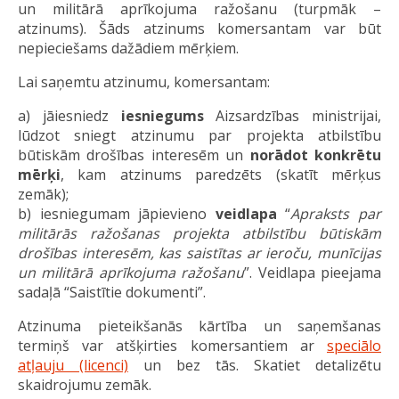
un militārā aprīkojuma ražošanu (turpmāk –
atzinums). Šāds atzinums komersantam var būt
nepieciešams dažādiem mērķiem.
Lai saņemtu atzinumu, komersantam:
a) jāiesniedz
iesniegums
Aizsardzības ministrijai,
lūdzot sniegt atzinumu par projekta atbilstību
būtiskām drošības interesēm un
norādot konkrētu
mērķi
, kam atzinums paredzēts (skatīt mērķus
zemāk);
b) iesniegumam jāpievieno
veidlapa
“
Apraksts par
militārās ražošanas projekta atbilstību būtiskām
drošības interesēm, kas saistītas ar ieroču, munīcijas
un militārā aprīkojuma ražošanu
”. Veidlapa pieejama
sadaļā “Saistītie dokumenti”.
Atzinuma pieteikšanās kārtība un saņemšanas
termiņš var atšķirties komersantiem ar
speciālo
atļauju (licenci)
un bez tās. Skatiet detalizētu
skaidrojumu zemāk.