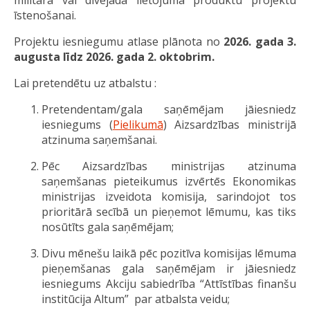
īstenošanai.
Projektu iesniegumu atlase plānota no
2026. gada 3.
augusta līdz 2026. gada 2. oktobrim.
Lai pretendētu uz atbalstu :
Pretendentam/gala saņēmējam jāiesniedz
iesniegums (
Pielikumā
) Aizsardzības ministrijā
atzinuma saņemšanai.
Pēc Aizsardzības ministrijas atzinuma
saņemšanas pieteikumus izvērtēs Ekonomikas
ministrijas izveidota komisija, sarindojot tos
prioritārā secībā un pieņemot lēmumu, kas tiks
nosūtīts gala saņēmējam;
Divu mēnešu laikā pēc pozitīva komisijas lēmuma
pieņemšanas gala saņēmējam ir jāiesniedz
iesniegums Akciju sabiedrība “Attīstības finanšu
institūcija Altum” par atbalsta veidu;