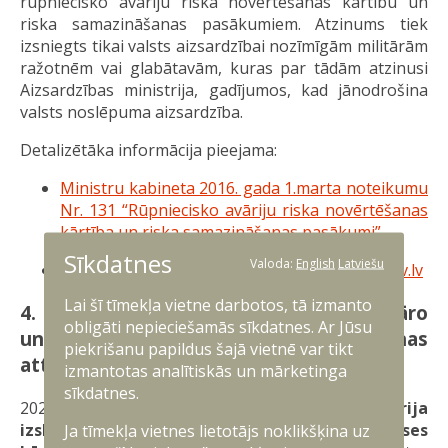
rūpniecisko avāriju riska novērtēšanas kārtību un
riska samazināšanas pasākumiem. Atzinums tiek
izsniegts tikai valsts aizsardzībai nozīmīgām militārām
ražotnēm vai glabātavām, kuras par tādām atzinusi
Aizsardzības ministrija, gadījumos, kad jānodrošina
valsts noslēpuma aizsardzība.
Detalizētāka informācija pieejama:
Ministru kabineta 2016. gada 1.marta noteikumu
Nr. 131 “Rūpniecisko avāriju riska novērtēšanas
kārtība un riska samazināšanas pasākumi”
Sīkdatnes
Valoda:
English
Latviešu
Kontakti jautājumiem:
Maris.Ozolins@mod.gov.lv
Lai šī tīmekļa vietne darbotos, tā izmanto
4. Atbalsts investīciju projektiem militāro
obligāti nepieciešamās sīkdatnes. Ar Jūsu
un divējāda lietojuma produktu ražošanas
piekrišanu papildus šajā vietnē var tikt
attīstībai
izmantotas analītiskās un mārketinga
sīkdatnes.
2026. gada 3. augustā
Ekonomikas ministrija
izsludināja atklātu projektu iesniegumu atlases
Ja tīmekļa vietnes lietotājs noklikšķina uz