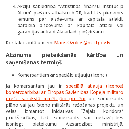
Akciju sabiedrība “Attīstības finanšu institūcija
Altum” piešķirs atbalstu brīdī, kad tiks pieņemts
lēmums par aizdevuma ar kapitāla atlaidi,
paralēlā aizdevuma ar kapitāla atlaidi vai
garantijas ar kapitāla atlaidi piešķiršanu.
Kontakti jautājumiem:
Maris.Ozolins@mod.gov.lv
Atzinuma pieteikšanās kārtība un
saņemšanas termiņš
Komersantiem
ar
speciālo atļauju (licenci)
Ja komersantam jau ir
speciālā atļauja (licence)
komercdarbībai ar Eiropas Savienības Kopējā militāro
preču sarakstā minētajām precēm
un komersants
plāno vai jau īsteno militārās ražošanas projektu un
vēlas izmantot iniciatīvas “Zaļais koridors”
priekšrocības, tad komersants var nekavējoties
iesniegt pieteikumu Aizsardzības ministrijā,