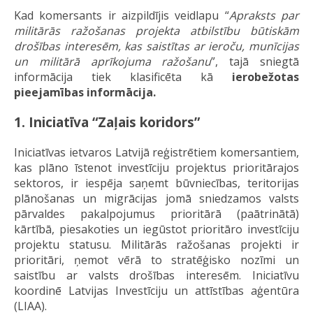
Kad komersants ir aizpildījis veidlapu “
Apraksts par
militārās ražošanas projekta atbilstību būtiskām
drošības interesēm, kas saistītas ar ieroču, munīcijas
un militārā aprīkojuma ražošanu
”, tajā sniegtā
informācija tiek klasificēta kā
ierobežotas
pieejamības informācija.
1. Iniciatīva “Zaļais koridors”
Iniciatīvas ietvaros Latvijā reģistrētiem komersantiem,
kas plāno īstenot investīciju projektus prioritārajos
sektoros, ir iespēja saņemt būvniecības, teritorijas
plānošanas un migrācijas jomā sniedzamos valsts
pārvaldes pakalpojumus prioritārā (paātrinātā)
kārtībā, piesakoties un iegūstot prioritāro investīciju
projektu statusu. Militārās ražošanas projekti ir
prioritāri, ņemot vērā to stratēģisko nozīmi un
saistību ar valsts drošības interesēm. Iniciatīvu
koordinē Latvijas Investīciju un attīstības aģentūra
(LIAA).