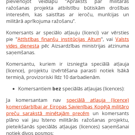
pievienojot veidlapu “Apraksts par militārās
ražošanas projekta atbilstību būtiskām drošības
interesēm, kas saistītas ar ieroču, munīcijas un
militārā aprīkojuma ražošanu”.
Komersants ar speciālo atļauju (licenci) var vērsties
pie "
Attīstības finanšu institūcijas Altum
", vai
Valsts
vides dienesta
pēc Aizsardzības ministrijas atzinuma
saņemšanas.
Komersantu, kuriem ir izsniegta speciālā atļauja
(licence), projektu izvērtēšana parasti notiek īsākā
termiņā, provizoriski līdz 10 darbadienām.
Komersantiem
bez
speciālās atļaujas (licences):
Ja komersantam nav
speciālā atļauja (licence)
komercdarbībai ar Eiropas Savienības Kopējā militāro
preču sarakstā minētajām precēm
un komersants
plāno vai jau īsteno militārās ražošanas projektu,
pieteikšanās speciālās atļaujas (licences) saņemšanai
notiek divos posmos: