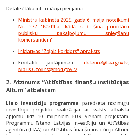
Detalizētāka informācija pieejama:
Ministru kabineta 2025. gada 6. maija noteikumi
Nr. 277 “Kārtība, kādā nodrošina prioritāru
publisku pakalpojumu sniegšanu
komersantiem”
Iniciatīvas "Zaļais koridors" apraksts
Kontakti jautājumiem:
defence@liaa.gov.lv
,
Maris.Ozolins@mod.gov.lv
2. Atzinums “Attīstības finanšu institūcijas
Altum” atbalstam
Lielo investīciju programma
paredzēta nozīmīgu
investīciju projektu realizācijai ar valsts atbalsta
apjomu līdz 10 miljoniem EUR vienam projektam.
Programmu īsteno Latvijas Investīciju un Attīstības
aģentūra (LIAA) un Attīstības finanšu institūcija Altum.