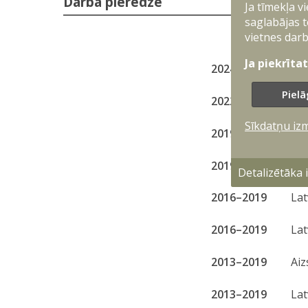
Darba pieredze
Ja tīmekļa v
saglabājas t
2026
Aiz
vietnes darb
Ja piekrīta
2024–2026
Min
Pielā
2022–2024
Aiz
Sīkdatņu iz
2019–2022
Val
2019–2022
Aiz
Detalizētāka
2016–2019
Lat
2016–2019
Lat
2013–2019
Aiz
2013–2019
Lat