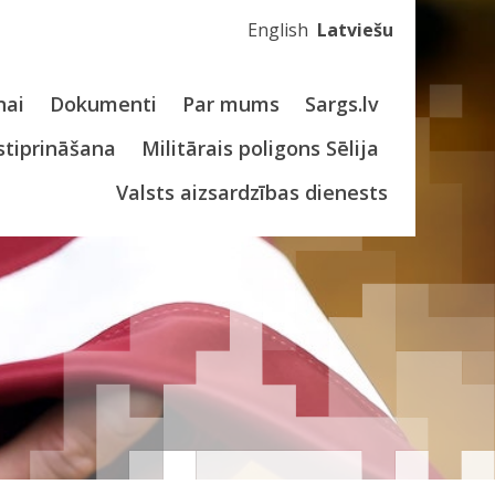
English
Latviešu
nai
Dokumenti
Par mums
Sargs.lv
stiprināšana
Militārais poligons Sēlija
Valsts aizsardzības dienests