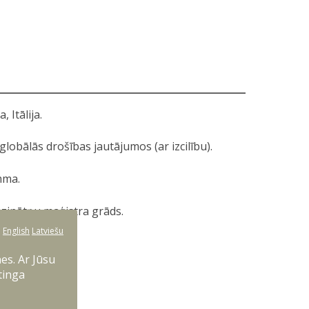
Itālija.
globālās drošības jautājumos (ar izcilību).
mma.
 zinātņu maģistra grāds.
:
English
Latviešu
ā.
es. Ar Jūsu
tinga