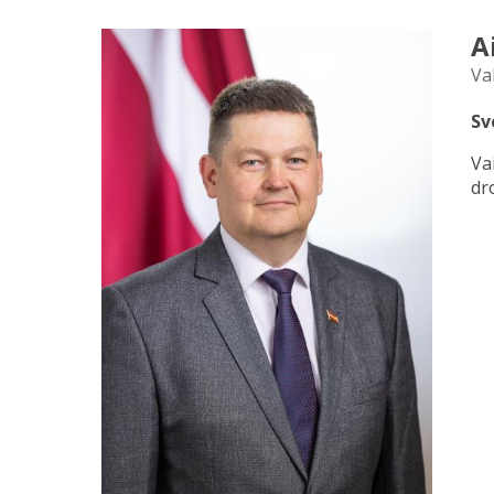
A
Va
Sv
Va
dr