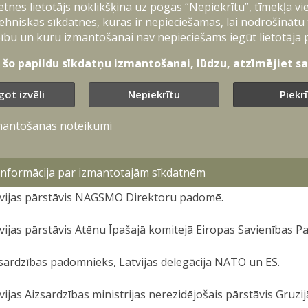
ietnes lietotājs noklikšķina uz pogas “Nepiekrītu”, tīmekļa vi
ehniskās sīkdatnes, kuras ir nepieciešamas, lai nodrošinātu
sardzības padomnieks Aizsardzības ministrijas Aizsardzība
ību un kuru izmantošanai nav nepieciešams iegūt lietotāja 
t šo papildu sīkdatņu izmantošanai, lūdzu, atzīmējiet sav
istru prezidenta Nacionālās drošības padomnieks.
got izvēli
Nepiekrītu
Piekr
sardzības padomnieks, Latvijas vēstniecība ASV, Vašingtona.
mantošanas noteikumi
des priekšsēdētājs, NATO Sabiedroto zemes novērošanas v
sardzības padomnieks, Latvijas pārstāvis ES institūcijās.
 informācija par izmantotajām sīkdatnēm
vijas pārstāvis NAGSMO Direktoru padomē.
vijas pārstāvis Atēnu Īpašajā komitejā Eiropas Savienības P
sardzības padomnieks, Latvijas delegācija NATO un ES.
vijas Aizsardzības ministrijas nerezidējošais pārstāvis Gruzij