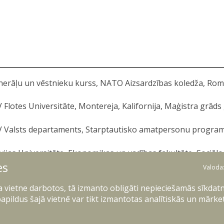
erāļu un vēstnieku kurss, NATO Aizsardzības koledža, Roma, 
 Flotes Universitāte, Montereja, Kalifornija, Maģistra grāds 
 Valsts departaments, Starptautisko amatpersonu progra
vijas Universitāte, Ekonomikas un vadības fakultāte, Sociālo
es
Valoda
epa Vītola Latvijas Mūzikas akadēmija, Maģistra grāds māksl
ļa vietne darbotos, tā izmanto obligāti nepieciešamās sīkdatn
apildus šajā vietnē var tikt izmantotas analītiskās un mārke