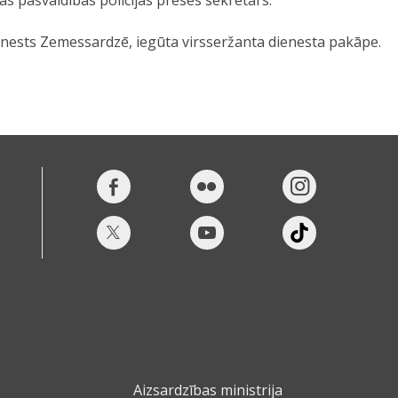
nests Zemessardzē, iegūta virsseržanta dienesta pakāpe.
Aizsardzības ministrija