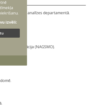
etnē
 tīmekļa
s plānošanas un analīzes departamentā.
piekrišanu.
u izvēli:
ītu
adības organizācija (NAGSMO).
adomē.
ā.