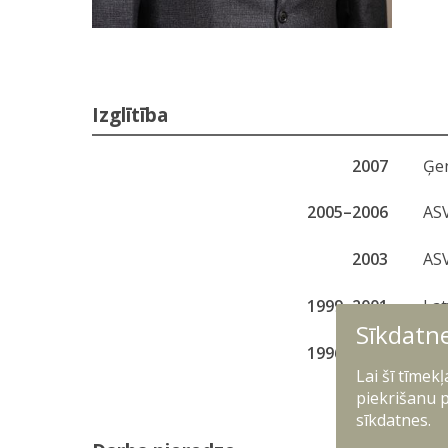
Izglītība
2007
Ģen
2005–2006
ASV
2003
ASV
1999–2001
Lat
Sīkdatn
1996–1998
Jāz
Lai šī tīmek
piekrišanu p
sīkdatnes.