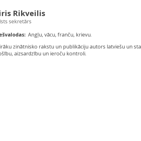
iris Rikveilis
lsts sekretārs
ešvalodas
Angļu, vācu, franču, krievu.
irāku zinātnisko rakstu un publikāciju autors latviešu un s
ošību, aizsardzību un ieroču kontroli.