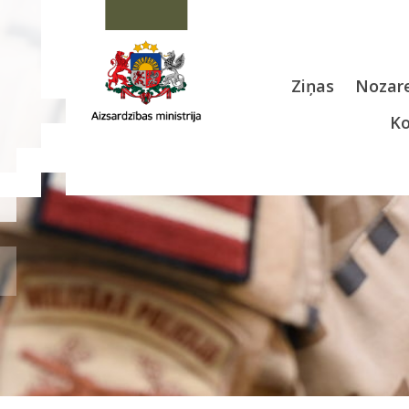
Ziņas
Nozare
Ko