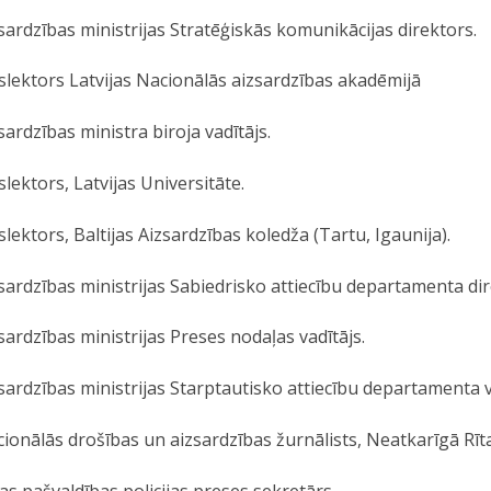
sardzības ministrijas Stratēģiskās komunikācijas direktors.
slektors Latvijas Nacionālās aizsardzības akadēmijā
sardzības ministra biroja vadītājs.
slektors, Latvijas Universitāte.
slektors, Baltijas Aizsardzības koledža (Tartu, Igaunija).
sardzības ministrijas Sabiedrisko attiecību departamenta dir
sardzības ministrijas Preses nodaļas vadītājs.
sardzības ministrijas Starptautisko attiecību departamenta v
ionālās drošības un aizsardzības žurnālists, Neatkarīgā Rīta
as pašvaldības policijas preses sekretārs.