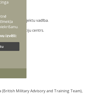
tinga
taff Course).
etnē
 drošība un projektu vadība.
 tīmekļa
piekrišanu.
loģisko operāciju centrs.
u izvēli:
ītu
British Military Advisory and Training Team),