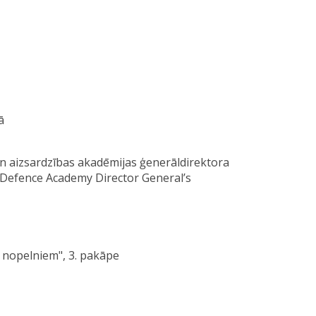
ā
un aizsardzības akadēmijas ģenerāldirektora
Defence Academy Director General’s
r nopelniem", 3. pakāpe