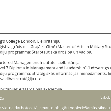
g’s College London, Lielbritānija.
istra grāds militārajā zinātnē (Master of Arts in Military Stu
diju programma: Starptautiskā drošība un vadība.
rtered Management Institute, Lielbritānija.
vel 7 Diploma in Management and Leadership” (Līdzvērtīgs 
diju programma: Stratēģiskās informācijas menedžments, fi
valdības stratēģija u. c.
lbritānijas Aizsardzības akadēmija.
ienoto spēku Štāba koledžas Augstākā līmeņa komandējošā s
es
Valoda
mand Staff College Advanced Command and Staff Course).
diju programma: Militārā vadība un līderisms, starptautiskā d
ļa vietne darbotos, tā izmanto obligāti nepieciešamās sīkdatn
itārās operācijas u. c.