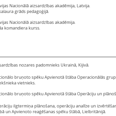
vijas Nacionālā aizsardzības akadēmija, Latvija.
alaura grāds pedagoģijā.
vijas Nacionālā aizsardzības akadēmija.
a komandiera kurss.
sardzības nozares padomnieks Ukrainā, Kijivā.
ionālo bruņoto spēku Apvienotā štāba Operacionālās gr
ekšnieka vietnieks.
ionālo bruņoto spēku Apvienotā štāba Operāciju un plānoša
rāciju ilgtermiņa plānošana, operāciju analīze un izvērtēša
bā un Apvienoto reaģēšanas spēku štābā, Lielbritānijā.