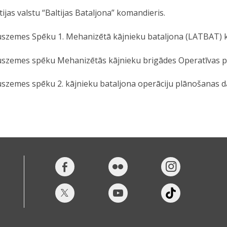
tijas valstu “Baltijas Bataljona” komandieris.
szemes Spēku 1. Mehanizētā kājnieku bataljona (LATBAT) 
szemes spēku Mehanizētās kājnieku brigādes Operatīvas p
szemes spēku 2. kājnieku bataljona operāciju plānošanas da