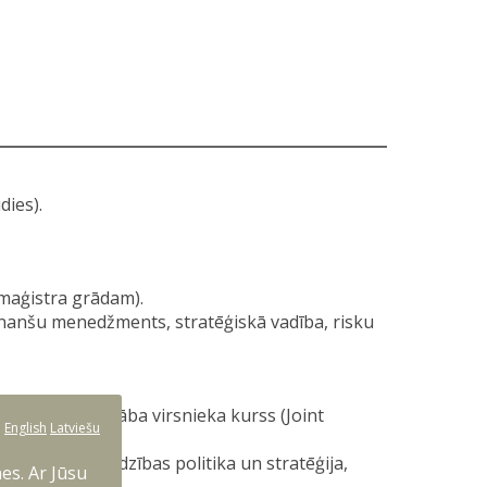
dies).
maģistra grādam).
nanšu menedžments, stratēģiskā vadība, risku
astāva un štāba virsnieka kurss (Joint
:
English
Latviešu
rošība, aizsardzības politika un stratēģija,
es. Ar Jūsu