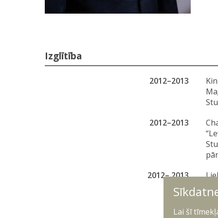
Izglītība
2012–2013
Kin
Maģ
Stu
2012–2013
Cha
“Le
Stu
pār
2012– 2013
Lie
Apv
Sīkdatn
Com
Stu
Lai šī tīmek
mil