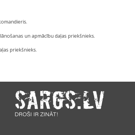
komandieris.
lānošanas un apmācību daļas priekšnieks.
ļas priekšnieks.