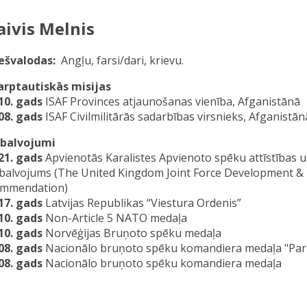
aivis Melnis
ešvalodas
Angļu, farsi/dari, krievu.
arptautiskās misijas
10. gads
ISAF Provinces atjaunošanas vienība, Afganistānā
08. gads
ISAF Civilmilitārās sadarbības virsnieks, Afganistān
balvojumi
21. gads
Apvienotās Karalistes Apvienoto spēku attīstības 
balvojums (The United Kingdom Joint Force Development & 
ommendation)
17. gads
Latvijas Republikas “Viestura Ordenis”
10. gads
Non-Article 5 NATO medaļa
10. gads
Norvēģijas Bruņoto spēku medaļa
08. gads
Nacionālo bruņoto spēku komandiera medaļa "Pa
08. gads
Nacionālo bruņoto spēku komandiera medaļa