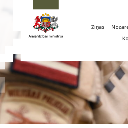
Ziņas
Nozare
Ko