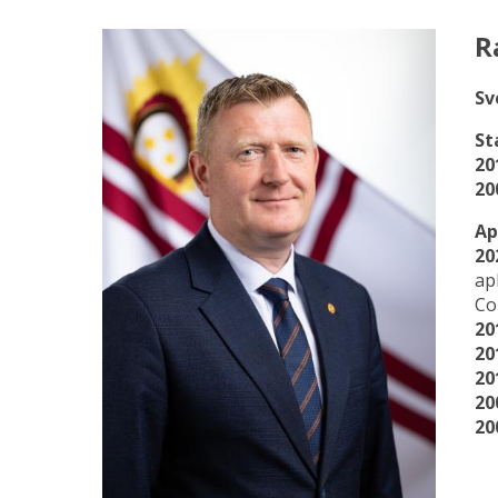
R
Sv
St
20
20
Ap
20
ap
C
20
20
20
20
20