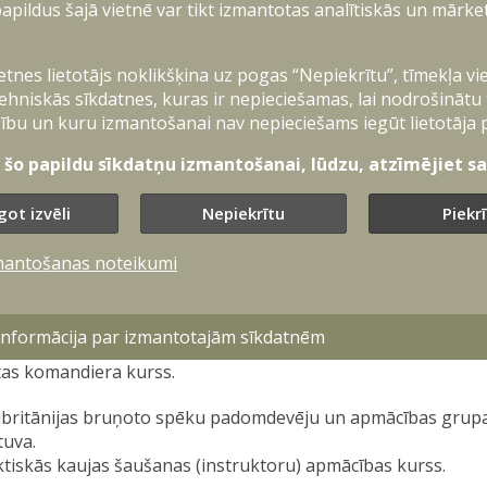
apildus šajā vietnē var tikt izmantotas analītiskās un mārke
erāļa Jona Žemaiša Lietuvas Militārā akadēmija, Lietuva.
ijas vadības un štāba virsnieka kurss (Army Command and S
ietnes lietotājs noklikšķina uz pogas “Nepiekrītu”, tīmekļa vi
diju programma: Militārā vadība un līderisms, starptautiskā
ehniskās sīkdatnes, kuras ir nepieciešamas, lai nodrošinātu
ību un kuru izmantošanai nav nepieciešams iegūt lietotāja 
ārijas Aizsardzības spēku Civilmilitārās sadarbības un psiho
O Civilmilitārās sadarbības kurss.
t šo papildu sīkdatņu izmantošanai, lūdzu, atzīmējiet sav
ionālo bruņoto spēku Valodu skola.
got izvēli
Nepiekrītu
Piekr
si-Dari (BIVI-PERS) valodas kurss.
mantošanas noteikumi
O skola Oberammergau, Vācija.
O Civilmilitārās sadarbības kurss.
 informācija par izmantotajām sīkdatnēm
vijas Nacionālā aizsardzības akadēmija.
as komandiera kurss.
lbritānijas bruņoto spēku padomdevēju un apmācības grupa (
tuva.
tiskās kaujas šaušanas (instruktoru) apmācības kurss.