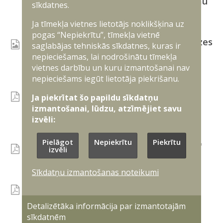
paredzēto rezerves virsnieka programmu
sīkdatnes.
Ja tīmekļa vietnes lietotājs noklikšķina uz
Infografikas
pogas “Nepiekrītu”, tīmekļa vietnē
Informācija par 5 gadu VAD Zemessardzes
saglabājas tehniskās sīkdatnes, kuras ir
intensīvo kursu
nepieciešamas, lai nodrošinātu tīmekļa
vietnes darbību un kuru izmantošanai nav
Infografikas
nepieciešams iegūt lietotāja piekrišanu.
Faktu lapa par pretmobilitātes
Ja piekrītat šo papildu sīkdatņu
infrastruktūras izveidi
izmantošanai, lūdzu, atzīmējiet savu
izvēli:
Publikācijas
Pielāgot
Nepiekrītu
Piekrītu
Faktu lapa par Militāro poligonu "Sēlija"
izvēli
Infografikas
Sīkdatņu izmantošanas noteikumi
Aizsardzības industrijas un inovāciju
atbalsta stratēģija 2025-2036
Detalizētāka informācija par izmantotajām
sīkdatnēm
Publikācijas