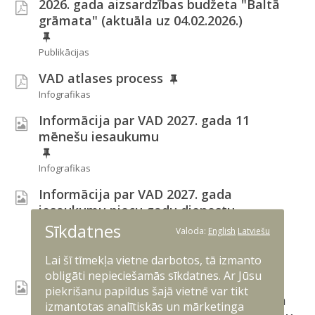
2026. gada aizsardzības budžeta "Baltā
grāmata" (aktuāla uz 04.02.2026.)
Publikācijas
VAD atlases process
Infografikas
Informācija par VAD 2027. gada 11
mēnešu iesaukumu
Infografikas
Informācija par VAD 2027. gada
iesaukumu piecu gadu dienestu
Zemessardzē
Sīkdatnes
Valoda:
English
Latviešu
Infografikas
Lai šī tīmekļa vietne darbotos, tā izmanto
obligāti nepieciešamās sīkdatnes. Ar Jūsu
Informācija par VAD 2027. gada piecu
piekrišanu papildus šajā vietnē var tikt
gadu augstskolu un koledžu studentiem
izmantotas analītiskās un mārketinga