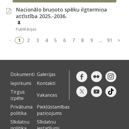
Nacionālo bruņoto spēku ilgtermiņa
attīstība 2025.-2036.
Publikācijas
<
1
2
3
4
5
6
7
8
9
…
91
>
Dokumenti
Galerijas
Iepirkumi
Kontakti
Tirgus
Vakances
izpēte
Privātuma
Piekļūstamības
politika
paziņojums
Sīkdatņu
Sīkdatņu
politika
iestatījumi