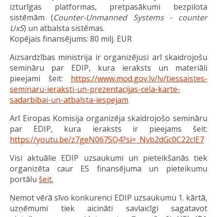
izturīgas platformas, pretpasākumi bezpilota
sistēmām (
Counter-Unmanned Systems - counter
UxS
) un atbalsta sistēmas.
Kopējais finansējums: 80 milj. EUR
Aizsardzības ministrija ir organizējusi arī skaidrojošu
semināru par EDIP, kura ieraksts un materiāli
pieejami šeit:
https://www.mod.gov.lv/lv/tiessaistes-
seminaru-ieraksti-un-prezentacijas-cela-karte-
sadarbibai-un-atbalsta-iespejam
Arī Eiropas Komisija organizēja skaidrojošo semināru
par EDIP, kura ieraksts ir pieejams šeit:
https://youtu.be/z7geN0675Q4?si=_Nvb2dGc0C22clE7
Visi aktuālie EDIP uzsaukumi un pieteikšanās tiek
organizēta caur ES finansējuma un pieteikumu
portālu
šeit.
Ņemot vērā sīvo konkurenci EDIP uzsaukumu 1. kārtā,
uzņēmumi tiek aicināti savlaicīgi sagatavot