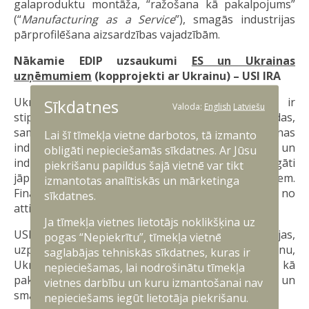
galaproduktu montāža, “ražošana kā pakalpojums”
(“
Manufacturing as a Service
”), smagās industrijas
pārprofilēšana aizsardzības vajadzībām.
Nākamie EDIP uzsaukumi
ES un Ukrainas
uzņēmumiem
(kopprojekti ar Ukrainu) – USI IRA
Ukrainas atbalsta iniciatīvas (USI IRA) mērķis ir
Sīkdatnes
Valoda:
English
Latviešu
stiprināt Ukrainas aizsardzības ražošanas jaudas,
samazināt ražošanas termiņus un integrēt Ukrainas
Lai šī tīmekļa vietne darbotos, tā izmanto
industriju Eiropas aizsardzības tehnoloģiskajā un
obligāti nepieciešamās sīkdatnes. Ar Jūsu
industriālajā bāzē. Šajos uzsaukumos obligāti
piekrišanu papildus šajā vietnē var tikt
jāpiedalās gan Ukrainas, gan ES uzņēmumiem.
izmantotas analītiskās un mārketinga
Finansējuma intensitāte —
līdz 100%
no
sīkdatnes.
attiecināmajām izmaksām.
Ja tīmekļa vietnes lietotājs noklikšķina uz
USI-IRA projekti var ietvert: kopīgas ražošanas līnijas,
pogas “Nepiekrītu”, tīmekļa vietnē
uzpildes rūpnīcas, konkrētu jaudu stiprināšanu,
saglabājas tehniskās sīkdatnes, kuras ir
Ukrainas sistēmu mērogošanu, “ražošana kā
nepieciešamas, lai nodrošinātu tīmekļa
pakalpojums” (“
Manufacturing as a Service
”) un
vietnes darbību un kuru izmantošanai nav
smagās industrijas pārprofilēšanu.
nepieciešams iegūt lietotāja piekrišanu.