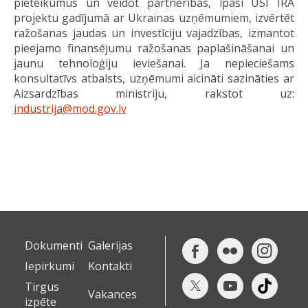
pieteikumus un veidot partnerības, īpaši USI IRA
projektu gadījumā ar Ukrainas uzņēmumiem, izvērtēt
ražošanas jaudas un investīciju vajadzības, izmantot
pieejamo finansējumu ražošanas paplašināšanai un
jaunu tehnoloģiju ieviešanai. Ja nepieciešams
konsultatīvs atbalsts, uzņēmumi aicināti sazināties ar
Aizsardzības ministriju, rakstot uz:
industrija@mod.gov.lv
Dokumenti
Galerijas
Iepirkumi
Kontakti
Tirgus
Vakances
izpēte