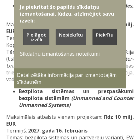
Raķetes, munīcija un lādiņi
(Missiles,
Ja piekrītat šo papildu sīkdatņu
Ammunitions and Bombs)
izmantošanai, lūdzu, atzīmējiet savu
izvēli:
Maksimālais atbalsts vienam projektam:
līdz 30 milj.
EUR
Pielāgot
Nepiekrītu
Piekrītu
Termiņš:
2026. gada 13. oktobris
izvēli
Kopējais finansējums: 180 milj. EUR
Tēmas: pretgaisa aizsardzības raķetes un munīcija
Sīkdatņu izmantošanas noteikumi
(t.sk. pretpasākumi bezpilota sistēmām (
Counter-
Unmanned Systems - counter UxS
)), tālās darbības
trieciena spējas, raķetes, “viedā” (
“smart”
) munīcija,
Detalizētāka informācija par izmantotajām
vadāmā munīcija.
sīkdatnēm
Bezpilota sistēmas un pretpasākumi
bezpilota sistēmām
(Unmanned and Counter
Unmanned Systems)
Maksimālais atbalsts vienam projektam:
līdz 10 milj.
EUR
Termiņš:
2027. gada 16. februāris
Tēmas: bezpilota sistēmas un pārtvērēju varianti, EW