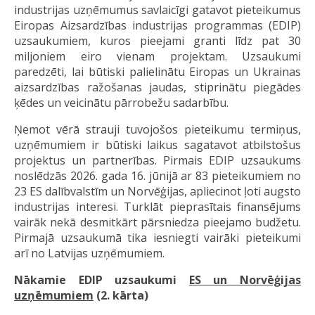
industrijas uzņēmumus savlaicīgi gatavot pieteikumus
Eiropas Aizsardzības industrijas programmas (EDIP)
uzsaukumiem, kuros pieejami granti līdz pat 30
miljoniem eiro vienam projektam. Uzsaukumi
paredzēti, lai būtiski palielinātu Eiropas un Ukrainas
aizsardzības ražošanas jaudas, stiprinātu piegādes
ķēdes un veicinātu pārrobežu sadarbību.
Ņemot vērā strauji tuvojošos pieteikumu termiņus,
uzņēmumiem ir būtiski laikus sagatavot atbilstošus
projektus un partnerības. Pirmais EDIP uzsaukums
noslēdzās 2026. gada 16. jūnijā ar 83 pieteikumiem no
23 ES dalībvalstīm un Norvēģijas, apliecinot ļoti augsto
industrijas interesi. Turklāt pieprasītais finansējums
vairāk nekā desmitkārt pārsniedza pieejamo budžetu.
Pirmajā uzsaukumā tika iesniegti vairāki pieteikumi
arī no Latvijas uzņēmumiem.
Nākamie EDIP uzsaukumi
ES un Norvēģijas
uzņēmumiem
(2. kārta)