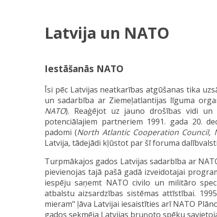
Latvija un NATO
Iestāšanās NATO
Īsi pēc Latvijas neatkarības atgūšanas tika uzs
un sadarbība ar Ziemeļatlantijas līguma organ
NATO
). Reaģējot uz jauno drošības vidi un 
potenciālajiem partneriem 1991. gada 20. dec
padomi (
North Atlantic Cooperation Council,
Latvija, tādejādi kļūstot par šī foruma dalībvalsti
Turpmākajos gados Latvijas sadarbība ar NATO k
pievienojas tajā pašā gadā izveidotajai progra
iespēju saņemt NATO civilo un militāro speciā
atbalstu aizsardzības sistēmas attīstībai. 19
mieram" ļāva Latvijai iesaistīties arī NATO Pl
gados sekmēja Latvijas bruņoto spēku savietoj