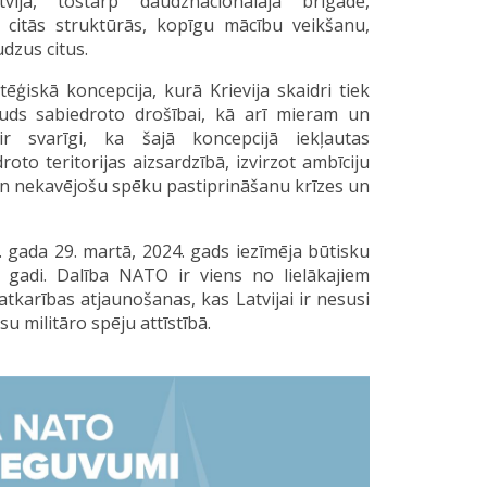
ijā, tostarp daudznacionālajā brigādē,
n citās struktūrās, kopīgu mācību veikšanu,
udzus citus.
ģiskā koncepcija, kurā Krievija skaidri tiek
auds sabiedroto drošībai, kā arī mieram un
ai ir svarīgi, ka šajā koncepcijā iekļautas
to teritorijas aizsardzībā, izvirzot ambīciju
un nekavējošu spēku pastiprināšanu krīzes un
 gada 29. martā, 2024. gads iezīmēja būtisku
 gadi. Dalība NATO ir viens no lielākajiem
tkarības atjaunošanas, kas Latvijai ir nesusi
u militāro spēju attīstībā.