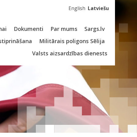
English
Latviešu
nai
Dokumenti
Par mums
Sargs.lv
stiprināšana
Militārais poligons Sēlija
Valsts aizsardzības dienests