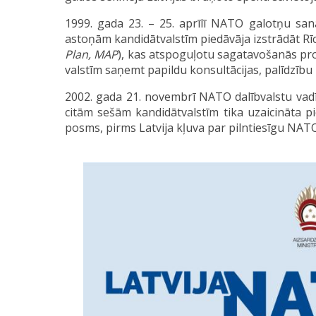
1999. gada 23. – 25. aprīlī NATO galotņu sa
astoņām kandidātvalstīm piedāvāja izstrādāt Rī
Plan, MAP
), kas atspoguļotu sagatavošanās pr
valstīm saņemt papildu konsultācijas, palīdzību
2002. gada 21. novembrī NATO dalībvalstu vadī
citām sešām kandidātvalstīm tika uzaicināta p
posms, pirms Latvija kļuva par pilntiesīgu NATO