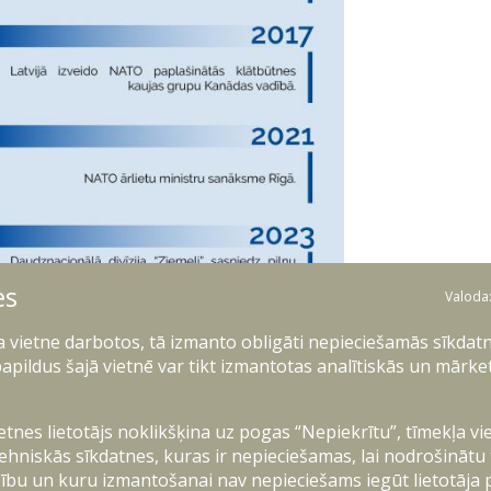
es
Valoda
ļa vietne darbotos, tā izmanto obligāti nepieciešamās sīkdatn
apildus šajā vietnē var tikt izmantotas analītiskās un mārke
ietnes lietotājs noklikšķina uz pogas “Nepiekrītu”, tīmekļa vi
ehniskās sīkdatnes, kuras ir nepieciešamas, lai nodrošinātu
ību un kuru izmantošanai nav nepieciešams iegūt lietotāja 