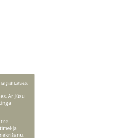
:
English
Latviešu
es. Ar Jūsu
tinga
etnē
 tīmekļa
piekrišanu.