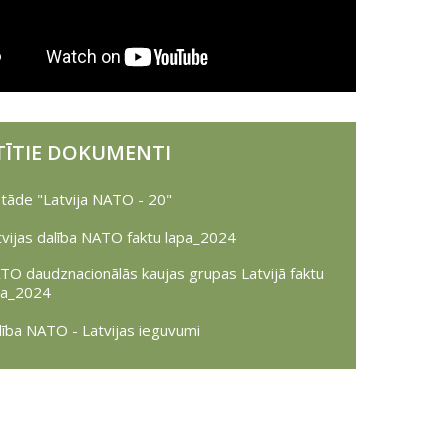
TĪTIE DOKUMENTI
stāde "Latvija NATO - 20"
tvijas dalība NATO faktu lapa_2024
TO daudznacionālās kaujas grupas Latvijā faktu
pa_2024
lība NATO - Latvijas ieguvumi