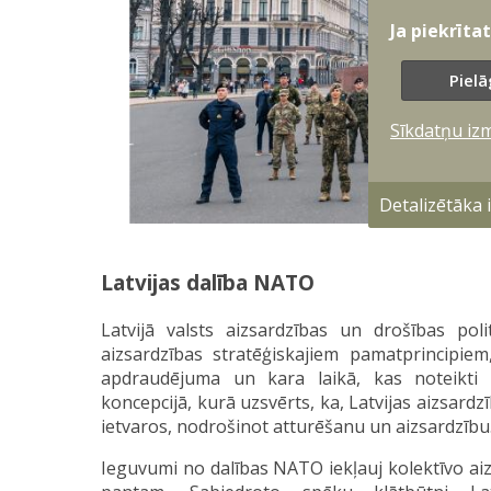
Ja piekrīta
Pielā
Sīkdatņu iz
Detalizētāka
Latvijas dalība NATO
Latvijā valsts aizsardzības un drošības poli
aizsardzības stratēģiskajiem pamatprincipie
apdraudējuma un kara laikā, kas noteikti S
koncepcijā, kurā uzsvērts, ka, Latvijas aizsardz
ietvaros, nodrošinot atturēšanu un aizsardzību
Ieguvumi no dalības NATO iekļauj kolektīvo aizs