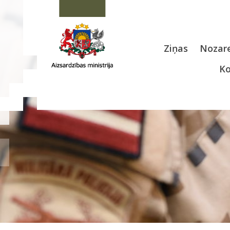
Ziņas
Nozare
Ko