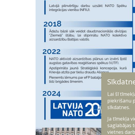
Sīkdatn
Lai šī tīmek
piekrišanu p
sīkdatnes.
Ja tīmekļa v
saglabājas t
vietnes darb