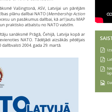
nāksmē Vašingtonā, ASV, Latvijai un pārējām
cības plānu dalībai NATO (
Membership Action
ocesu un pasākumus dalībai, kā arī ļautu MAP
 un praktisko atbalstu no NATO valstīm.
tāju sanāksmē Prāgā, Čehijā, Latvija kopā ar
SAIS
ievienoties NATO. Tādējādi aizsākās pēdējais
 dalībvalsti 2004. gada 29. martā.
Iz
La
NA
la
Da