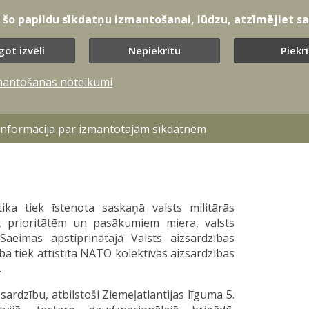
t šo papildu sīkdatņu izmantošanai, lūdzu, atzīmējiet sav
got izvēli
Nepiekrītu
Piekr
mantošanas noteikumi
 informācija par izmantotajām sīkdatnēm
tika tiek īstenota saskaņā valsts militārās
m, prioritātēm un pasākumiem miera, valsts
aeimas apstiprinātajā Valsts aizsardzības
ība tiek attīstīta NATO kolektīvās aizsardzības
.
ardzību, atbilstoši Ziemeļatlantijas līguma 5.