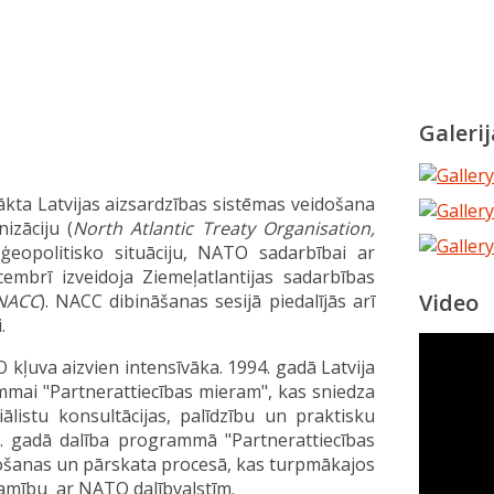
Galerij
ākta Latvijas aizsardzības sistēmas veidošana
izāciju (
North Atlantic Treaty Organisation,
ģeopolitisko situāciju, NATO sadarbībai ar
embrī izveidoja Ziemeļatlantijas sadarbības
Video
 NACC
). NACC dibināšanas sesijā piedalījās arī
.
ļuva aizvien intensīvāka. 1994. gadā Latvija
mmai "Partnerattiecības mieram", kas sniedza
listu konsultācijas, palīdzību un praktisku
95. gadā dalība programmā "Partnerattiecības
ānošanas un pārskata procesā, kas turpmākajos
amību ar NATO dalībvalstīm.