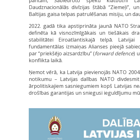
pantam, Sabiedroto spēku klātbūtni Latv
Daudznacionālās divīzijas štābā “Ziemeļi”, u
Baltijas gaisa telpas patrulēšanas misiju, un da
2022. gadā tika apstiprināta jaunā NATO Stratē
definēta kā visnozīmīgākais un tiešākais dr
stabilitātei Eiroatlantiskajā telpā. Latvij
fundamentālas izmaiņas Alianses pieejā sabiedro
par “priekšējo aizsardzību” (
forward defence
) 
konflikta laikā.
Ņemot vērā, ka Latvija pievienojās NATO 2004.
notikumu – Latvijas dalības NATO divdesmit
ārpolitiskajiem sasniegumiem kopš Latvijas nea
drošības garantijas un sniegusi ieguldījumu mūs