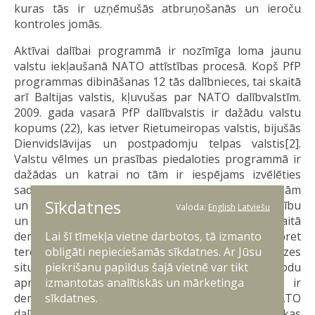
kuras tās ir uzņēmušās atbruņošanās un ieroču
kontroles jomās.
Aktīvai dalībai programmā ir nozīmīga loma jaunu
valstu iekļaušanā NATO attīstības procesā. Kopš PfP
programmas dibināšanas 12 tās dalībnieces, tai skaitā
arī Baltijas valstis, kļuvušas par NATO dalībvalstīm.
2009. gada vasarā PfP dalībvalstis ir dažādu valstu
kopums (22), kas ietver Rietumeiropas valstis, bijušās
Dienvidslāvijas un postpadomju telpas valstis[2].
Valstu vēlmes un prasības piedaloties programmā ir
dažādas un katrai no tām ir iespējams izvēlēties
sadarbības formu, kas ir atbilstošākā tās ambīcijām
Sīkdatnes
un spējām. Kopumā PfP iniciatīva piedāvā sadarbību
Valoda:
English
Latviešu
un atbalstu vairāk kā 24 jomās, tai skaitā
Lai šī tīmekļa vietne darbotos, tā izmanto
demokrātiska bruņoto spēku kontrole, cīņa pret
obligāti nepieciešamās sīkdatnes. Ar Jūsu
terorismu, civilo ārkārtas situācijas plānošana, krīzes
piekrišanu papildus šajā vietnē var tikt
situāciju vadība, aizsardzības plānošana, valodu
izmantotas analītiskās un mārketinga
apmācība, militārā infrastruktūra. Dažas valstis ir
sīkdatnes.
demonstrējušas vēlmi nākotnē kļūt par NATO
dalībvalstīm, savukārt pārējās vēlas attīstīt specifiskas