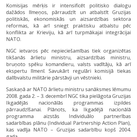
Komisijas mērķis ir intensificēt politisko dialogu
dažādos līmeņos, pārraudzīt un atbalstīt Gruzijas
politiskās, ekonomiskās un aizsardzības sektora
reformas, kā arī sniegt praktisku atbalstu pēc
konflikta ar Krieviju, kā arī turpmākajai integrācijai
NATO.
NGC ietvaros pēc nepieciešamības tiek organizētas
tikšanās ārlietu ministru, aizsardzības ministru,
bruņoto spēku komandieru, valsts vadītāju, kā arī
ekspertu līmenī. Savukārt regulāri komisijā tiekas
dalībvalstu militārie pārstāvji un vēstnieki.
Saskaņā ar NATO ārlietu ministru sanāksmes lēmumu
2008. gada 2. – 3. decembrī NGC tika pielāgota Gruzijas
Ikgadējās nacionālās programmas izpildes
pārraudzīšanai. Plānots, ka Ikgadējā nacionālā
programma aizstās Individuālo partnerības
sadarbības plānu (Individual Partnership Action Plan),
kas vadīja NATO – Gruzijas sadarbību kopš 2004.
gada.