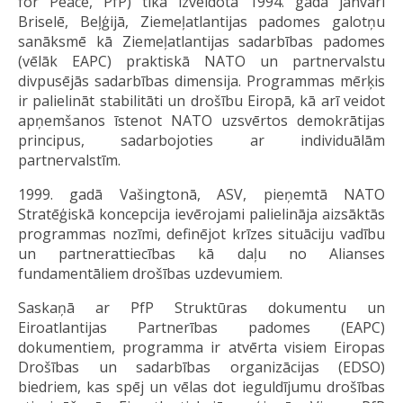
for Peace, PfP) tika izveidota 1994. gada janvārī
Briselē, Beļģijā, Ziemeļatlantijas padomes galotņu
sanāksmē kā Ziemeļatlantijas sadarbības padomes
(vēlāk EAPC) praktiskā NATO un partnervalstu
divpusējās sadarbības dimensija. Programmas mērķis
ir palielināt stabilitāti un drošību Eiropā, kā arī veidot
apņemšanos īstenot NATO uzsvērtos demokrātijas
principus, sadarbojoties ar individuālām
partnervalstīm.
1999. gadā Vašingtonā, ASV, pieņemtā NATO
Stratēģiskā koncepcija ievērojami palielināja aizsāktās
programmas nozīmi, definējot krīzes situāciju vadību
un partnerattiecības kā daļu no Alianses
fundamentāliem drošības uzdevumiem.
Saskaņā ar PfP Struktūras dokumentu un
Eiroatlantijas Partnerības padomes (EAPC)
dokumentiem, programma ir atvērta visiem Eiropas
Drošības un sadarbības organizācijas (EDSO)
biedriem, kas spēj un vēlas dot ieguldījumu drošības