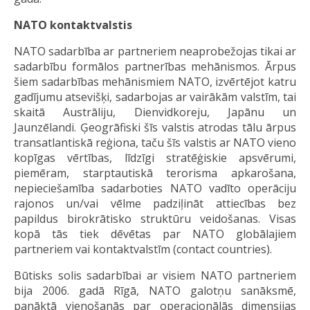
NATO kontaktvalstis
NATO sadarbība ar partneriem neaprobežojas tikai ar
sadarbību formālos partnerības mehānismos. Ārpus
šiem sadarbības mehānismiem NATO, izvērtējot katru
gadījumu atsevišķi, sadarbojas ar vairākām valstīm, tai
skaitā Austrāliju, Dienvidkoreju, Japānu un
Jaunzēlandi. Ģeogrāfiski šīs valstis atrodas tālu ārpus
transatlantiskā reģiona, taču šīs valstis ar NATO vieno
kopīgas vērtības, līdzīgi stratēģiskie apsvērumi,
piemēram, starptautiskā terorisma apkarošana,
nepieciešamība sadarboties NATO vadīto operāciju
rajonos un/vai vēlme padziļināt attiecības bez
papildus birokrātisko struktūru veidošanas. Visas
kopā tās tiek dēvētas par NATO globālajiem
partneriem vai kontaktvalstīm (contact countries).
Būtisks solis sadarbībai ar visiem NATO partneriem
bija 2006. gadā Rīgā, NATO galotņu sanāksmē,
panāktā vienošanās par operacionālās dimensijas