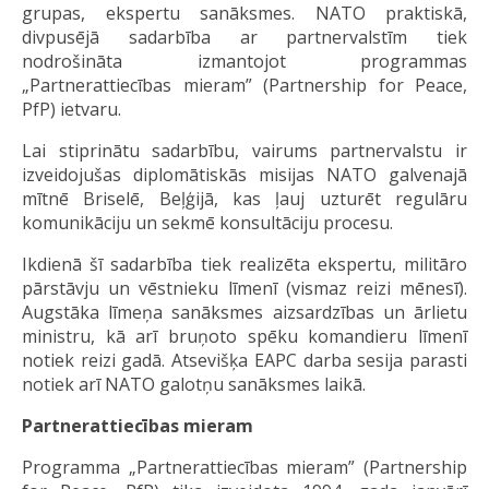
grupas, ekspertu sanāksmes. NATO praktiskā,
divpusējā sadarbība ar partnervalstīm tiek
nodrošināta izmantojot programmas
„Partnerattiecības mieram” (Partnership for Peace,
PfP) ietvaru.
Lai stiprinātu sadarbību, vairums partnervalstu ir
izveidojušas diplomātiskās misijas NATO galvenajā
mītnē Briselē, Beļģijā, kas ļauj uzturēt regulāru
komunikāciju un sekmē konsultāciju procesu.
Ikdienā šī sadarbība tiek realizēta ekspertu, militāro
pārstāvju un vēstnieku līmenī (vismaz reizi mēnesī).
Augstāka līmeņa sanāksmes aizsardzības un ārlietu
ministru, kā arī bruņoto spēku komandieru līmenī
notiek reizi gadā. Atsevišķa EAPC darba sesija parasti
notiek arī NATO galotņu sanāksmes laikā.
Partnerattiecības mieram
Programma „Partnerattiecības mieram” (Partnership