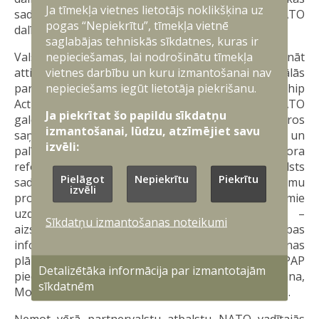
Ja tīmekļa vietnes lietotājs noklikšķina uz
sadarbības programmas bez intereses kļūt par NATO
pogas “Nepiekrītu”, tīmekļa vietnē
dalībvalsti nākotnē.
saglabājas tehniskās sīkdatnes, kuras ir
nepieciešamas, lai nodrošinātu tīmekļa
Valstis, kurām ir politiska vēlme un spējas padziļināt
vietnes darbību un kuru izmantošanai nav
attiecības ar NATO, var piedalīties Individuālās
nepieciešams iegūt lietotāja piekrišanu.
partnerattiecību rīcības plānā (Individual Partnership
Action Plan, IPAP). IPAP tika ieviests 2002. gadā NATO
Ja piekrītat šo papildu sīkdatņu
galotņu sanāksmē Prāgā. IPAP piedāvā PfP ietvaros
izmantošanai, lūdzu, atzīmējiet savu
saņemt papildus, individuālas konsultācijas un
izvēli:
palīdzību aizsardzības un drošības sektora
reformēšanai, kā arī skaidrāk definē partnervalsts
Pielāgot
Nepiekrītu
Piekrītu
sadarbības uzdevumus un prioritātes reformu
izvēli
procesā. Kopumā IPAP ietvaros sasniedzamie
uzdevumi var tikt iedalīti šādās kategorijās –
Sīkdatņu izmantošanas noteikumi
aizsardzība, drošība un militārie jautājumi, sabiedrības
informēšana, zinātne un vide, civilo krīžu novēršanas
plānošana, administratīvie, resursi. Šobrīd IPAP
Detalizētāka informācija par izmantotajām
piedalās Armēnija, Azerbaidžāna, Gruzija, Kazahstāna,
sīkdatnēm
Moldova, kā arī Bosnija un Hercegovina, Melnkalne.
Ņemot vērā partnervalstu atbalstu NATO vadītajās