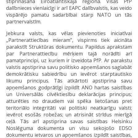
stiprināšanā Eiroatlantiskajā reģionā. Visas PfP
dalībnieces vienlaicīgi ir arī EAPC dalībvalstis, kas veido
vispārējo pamatu sadarbībai starp NATO un tās
partnervalstīm.
Jebkura valsts, kas vēlas pievienoties iniciatīvai
„Partnerattiecības mieram”, vispirms tiek aicināta
parakstīt Struktūras dokumentu. Papildus aprakstam
par Partnerattiecību mērķiem tajā norādīti arī
pamatprincipi, uz kuriem ir izveidota PfP. Ar parakstu
valstis apstiprina savu politisko apņemšanos saglabāt
demokrātisku sabiedrību un ievērot starptautisko
likumu principus. Tās atkārtoti apstiprina savu
apņemšanos godprātīgi izpildīt ANO hartas saistības
un Universālās cilvēktiesību deklarācijas principus;
atturēties no draudiem vai spēka lietošanas pret
teritoriālo integritāti vai politiski neatkarīgu valsti;
ievērot esošās robežas; un atrisināt strīdus mierīgā
ceļā. Tās arī apstiprina savas saistības Helsinku
Noslēguma dokumenta un visu sekojošo EDSO
dokumentu ietvaros un apņemšanos izpildīt saistības,