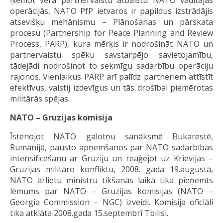
operācijās, NATO PfP ietvaros ir papildus izstrādājis
atsevišķu mehānismu – Plānošanas un pārskata
procesu (Partnership for Peace Planning and Review
Process, PARP), kura mērķis ir nodrošināt NATO un
partnervalstu spēku savstarpējo savietojamību,
tādejādi nodrošinot to sekmīgu sadarbību operāciju
rajonos. Vienlaikus PARP arī palīdz partneriem attīstīt
efektīvus, valstij izdevīgus un tās drošībai piemērotas
militārās spējas.
NATO – Gruzijas komisija
Īstenojot NATO galotņu sanāksmē Bukarestē,
Rumānijā, pausto apņemšanos par NATO sadarbības
intensificēšanu ar Gruziju un reaģējot uz Krievijas –
Gruzijas militāro konfliktu, 2008. gada 19.augustā,
NATO ārlietu ministru tikšanās laikā tika pieņemts
lēmums par NATO – Gruzijas komisijas (NATO –
Georgia Commission – NGC) izveidi. Komisija oficiāli
tika atklāta 2008.gada 15.septembrī Tbilisi.