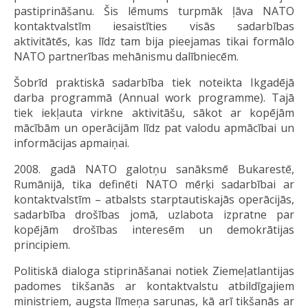
pastiprināšanu. Šis lēmums turpmāk ļāva NATO
kontaktvalstīm iesaistīties visās sadarbības
aktivitātēs, kas līdz tam bija pieejamas tikai formālo
NATO partnerības mehānismu dalībniecēm.
Šobrīd praktiskā sadarbība tiek noteikta Ikgadējā
darba programmā (Annual work programme). Tajā
tiek iekļauta virkne aktivitāšu, sākot ar kopējām
mācībām un operācijām līdz pat valodu apmācībai un
informācijas apmaiņai.
2008. gadā NATO galotņu sanāksmē Bukarestē,
Rumānijā, tika definēti NATO mērķi sadarbībai ar
kontaktvalstīm – atbalsts starptautiskajās operācijās,
sadarbība drošības jomā, uzlabota izpratne par
kopējām drošības interesēm un demokrātijas
principiem.
Politiskā dialoga stiprināšanai notiek Ziemeļatlantijas
padomes tikšanās ar kontaktvalstu atbildīgajiem
ministriem, augsta līmeņa sarunas, kā arī tikšanās ar