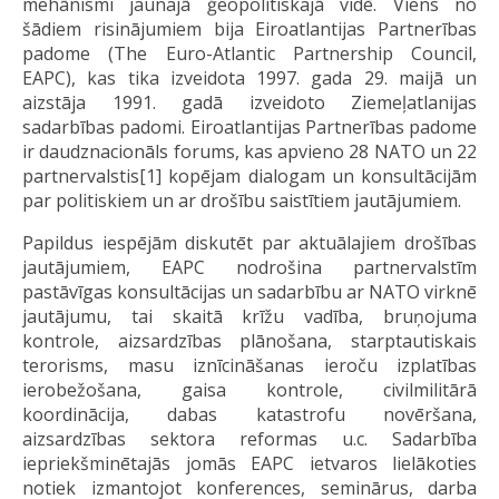
mehānismi jaunajā ģeopolitiskajā vidē. Viens no
šādiem risinājumiem bija Eiroatlantijas Partnerības
padome (The Euro-Atlantic Partnership Council,
EAPC), kas tika izveidota 1997. gada 29. maijā un
aizstāja 1991. gadā izveidoto Ziemeļatlanijas
sadarbības padomi. Eiroatlantijas Partnerības padome
ir daudznacionāls forums, kas apvieno 28 NATO un 22
partnervalstis[1] kopējam dialogam un konsultācijām
par politiskiem un ar drošību saistītiem jautājumiem.
Papildus iespējām diskutēt par aktuālajiem drošības
jautājumiem, EAPC nodrošina partnervalstīm
pastāvīgas konsultācijas un sadarbību ar NATO virknē
jautājumu, tai skaitā krīžu vadība, bruņojuma
kontrole, aizsardzības plānošana, starptautiskais
terorisms, masu iznīcināšanas ieroču izplatības
ierobežošana, gaisa kontrole, civilmilitārā
koordinācija, dabas katastrofu novēršana,
aizsardzības sektora reformas u.c. Sadarbība
iepriekšminētajās jomās EAPC ietvaros lielākoties
notiek izmantojot konferences, seminārus, darba