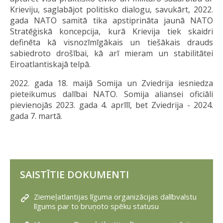
Krieviju, saglabājot politisko dialogu, savukārt, 2022.
gada NATO samitā tika apstiprināta jaunā NATO
Stratēģiskā koncepcija, kurā Krievija tiek skaidri
definēta kā visnozīmīgākais un tiešākais drauds
sabiedroto drošībai, kā arī mieram un stabilitātei
Eiroatlantiskajā telpā.
2022. gada 18. maijā Somija un Zviedrija iesniedza
pieteikumus dalībai NATO. Somija aliansei oficiāli
pievienojās 2023. gada 4. aprīlī, bet Zviedrija - 2024.
gada 7. martā.
SAISTĪTIE DOKUMENTI
Ziemeļatlantijas līguma organizācijas dalībvalstu
līgums par to bruņoto spēku statusu