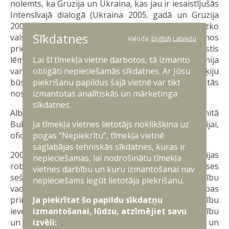
nolemts, ka Gruzija un Ukraina, kas jau ir iesaistījušās
Intensīvajā dialogā (Ukraina 2005. gadā un Gruzija
2006. gadā), tiks uzņemtas NATO sastāvā, līdzko
Sīkdatnes
valstis būs izpildījušas visus nepieciešamos
Valoda:
English
Latviešu
priekšnosacījumus. Bukarestes samitā NATO valstis
Lai šī tīmekļa vietne darbotos, tā izmanto
lēma, ka Bijusī Dienvidslāvijas Republika Maķedonija
obligāti nepieciešamās sīkdatnes. Ar Jūsu
varēs pievienoties aliansei, līdz ko tā kopā ar Grieķiju
piekrišanu papildus šajā vietnē var tikt
būs atrisinājusi strīdīgo jautājumu par tās
izmantotas analītiskās un mārketinga
nosaukumu.
sīkdatnes.
Albānija un Horvātija, kas 2008. gada NATO samitā
Ja tīmekļa vietnes lietotājs noklikšķina uz
Bukarestē tika uzaicinātas pievienoties organizācijai,
pogas “Nepiekrītu”, tīmekļa vietnē
oficiāli kļuva par dalībvalstīm 2009. gada aprīlī.
saglabājas tehniskās sīkdatnes, kuras ir
2009. gada NATO samitā Francijas un Vācijas
nepieciešamas, lai nodrošinātu tīmekļa
robežpilsētās Strasbūrā un Kēlā tika atzīmēta alianses
vietnes darbību un kuru izmantošanai nav
sešdesmitā gadadiena. Samitā valstu un valdību
nepieciešams iegūt lietotāja piekrišanu.
vadītāji no jauna vienojās par alianses nedalāmības
Ja piekrītat šo papildu sīkdatņu
principu, pamatprincipu un kopīgo vērtību
izmantošanai, lūdzu, atzīmējiet savu
ievērošanu, tālākas transformācijas nepieciešamību
izvēli:
un atvērto durvju politikas īstenošanu. Albānija un