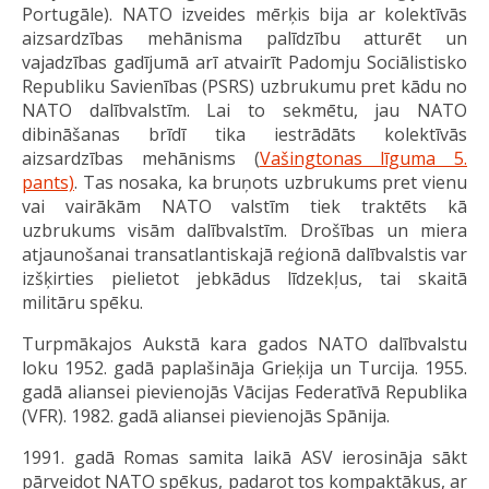
Portugāle). NATO izveides mērķis bija ar kolektīvās
aizsardzības mehānisma palīdzību atturēt un
vajadzības gadījumā arī atvairīt Padomju Sociālistisko
Republiku Savienības (PSRS) uzbrukumu pret kādu no
NATO dalībvalstīm. Lai to sekmētu, jau NATO
dibināšanas brīdī tika iestrādāts kolektīvās
aizsardzības mehānisms (
Vašingtonas līguma 5.
pants)
. Tas nosaka, ka bruņots uzbrukums pret vienu
vai vairākām NATO valstīm tiek traktēts kā
uzbrukums visām dalībvalstīm. Drošības un miera
atjaunošanai transatlantiskajā reģionā dalībvalstis var
izšķirties pielietot jebkādus līdzekļus, tai skaitā
militāru spēku.
Turpmākajos Aukstā kara gados NATO dalībvalstu
loku 1952. gadā paplašināja Grieķija un Turcija. 1955.
gadā aliansei pievienojās Vācijas Federatīvā Republika
(VFR). 1982. gadā aliansei pievienojās Spānija.
1991. gadā Romas samita laikā ASV ierosināja sākt
pārveidot NATO spēkus, padarot tos kompaktākus, ar