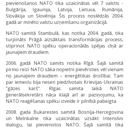
pievienošanos NATO tika uzaicinātas vēl 7 valstis -
Bulgārija, Igaunija, Latvija, Lietuva, Rumānija,
Slovākija un Slovēnija. Šis process noslēdzās 2004.
gadā ar minēto valstu uzņemšanu organizācijā.
NATO samitā Stambulā, kas notika 2004. gadā, tika
turpināts Prāgā aizsāktais transformācijas process,
stiprinot NATO spēku operacionālās spējas cīņā ar
jaunajiem draudiem.
2006. gadā NATO samits notika Rīgā. Šajā samitā
pirmo reizi NATO sāka nopietni pievērsties vēl vienam
no jaunajiem draudiem – enerģētikas drošībai. Tam
par iemeslu bija nesen piedzīvotais Krievijas-Ukrainas
"gāzes karš". Rīgas samita laikā NATO
ģenerālsekretārs nāca klajā arī ar paziņojumu, ka
NATO reaģēšanas spēku izveide ir pilnībā pabeigta.
2008. gada Bukarestes samitā Bosnija-Hercegovina
un Melnkalne tika uzaicinātas uzsākt Intensīvo
dialogu, lai pievienotos NATO. Šajā samitā tika