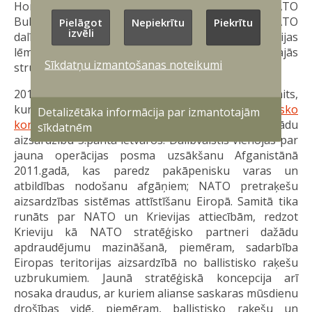
Horvātija pēc uzaicinājuma pievienoties NATO
Bukarestes samitā oficiāli kļuva par NATO
Pielāgot
Nepiekrītu
Piekrītu
izvēli
dalībvalstīm. Samitā laikā tika apsveikts Francijas
lēmums par pilnīgu atgriešanos alianses militārajās
Sīkdatņu izmantošanas noteikumi
struktūrās.
2010. gada novembrī Lisabonā notika NATO samits,
kurā valstis apstiprināja alianses jauno
Stratēģisko
Detalizētāka informācija par izmantotajām
koncepciju
, kas garantē visu dalībvalstu vienādu
sīkdatnēm
aizsardzību 5.panta ietvaros. Dalībvalstis vienojās par
jauna operācijas posma uzsākšanu Afganistānā
2011.gadā, kas paredz pakāpenisku varas un
atbildības nodošanu afgāņiem; NATO pretraķešu
aizsardzības sistēmas attīstīšanu Eiropā. Samitā tika
runāts par NATO un Krievijas attiecībām, redzot
Krieviju kā NATO stratēģisko partneri dažādu
apdraudējumu mazināšanā, piemēram, sadarbība
Eiropas teritorijas aizsardzībā no ballistisko raķešu
uzbrukumiem. Jaunā stratēģiskā koncepcija arī
nosaka draudus, ar kuriem alianse saskaras mūsdienu
drošības vidē, piemēram, ballistisko raķešu un