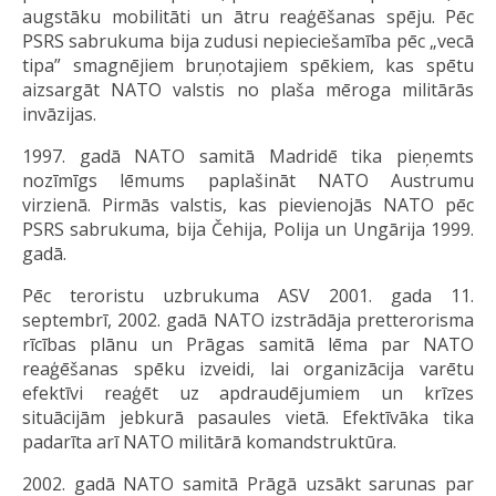
augstāku mobilitāti un ātru reaģēšanas spēju. Pēc
PSRS sabrukuma bija zudusi nepieciešamība pēc „vecā
tipa” smagnējiem bruņotajiem spēkiem, kas spētu
aizsargāt NATO valstis no plaša mēroga militārās
invāzijas.
1997. gadā NATO samitā Madridē tika pieņemts
nozīmīgs lēmums paplašināt NATO Austrumu
virzienā. Pirmās valstis, kas pievienojās NATO pēc
PSRS sabrukuma, bija Čehija, Polija un Ungārija 1999.
gadā.
Pēc teroristu uzbrukuma ASV 2001. gada 11.
septembrī, 2002. gadā NATO izstrādāja pretterorisma
rīcības plānu un Prāgas samitā lēma par NATO
reaģēšanas spēku izveidi, lai organizācija varētu
efektīvi reaģēt uz apdraudējumiem un krīzes
situācijām jebkurā pasaules vietā. Efektīvāka tika
padarīta arī NATO militārā komandstruktūra.
2002. gadā NATO samitā Prāgā uzsākt sarunas par