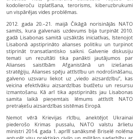
kodolieroču izplatīšana, terorisms, kiberuzbrukumi
un vispārējas vides problēmas.
2012. gada 20.–21. maijā Čikāgā norisinājās NATO
samits, kura galvenais uzdevums bija turpināt 2010.
gadā Lisabonas samitā uzsāktās iniciatīvas, īstenojot
Lisabonā apstiprināto alianses politiku un turpinot
stiprināt transatlantisko saikni. Galvenie diskusiju
temati un rezultāti tika panākti jautājumos par
Alianses saistībām Afganistānā un iziešanas
stratēģiju, Alianses spēju attīstību un nodrošināšanu,
galveno uzsvaru liekot uz „viedo aizsardzību”, kas
veicina efektīvāku aizsardzības budžetu un resursu
izmantošanu. Kā arī tika apstiprināts jau Lisabonas
samita laikā pieņemtais lēmums attīstīt NATO
pretraķešu aizsardzības sistēmas Eiropā.
Ņemot vērā Krievijas rīcību, anektējot Ukrainai
piederošo Krimas pussalu, NATO valstu ārlietu
ministri 2014. gada 1. aprīlī sanāksmē Briselē nolēma
apturēt visu praktisko civilo un militāro sadarbību ar