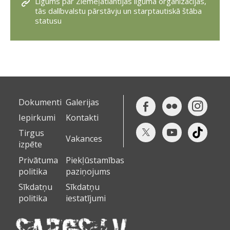
Līgums par Ziemeļatlantijas līguma organizācijas,
tās dalībvalstu pārstāvju un starptautiskā štāba
statusu
Dokumenti
Galerijas
Iepirkumi
Kontakti
Tirgus
Vakances
izpēte
Privātuma
Piekļūstamības
politika
paziņojums
Sīkdatņu
Sīkdatņu
politika
iestatījumi