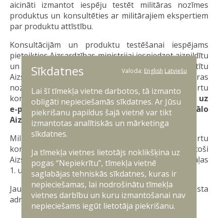
aicināti izmantot iespēju testēt militāras nozīmes
produktus un konsultēties ar militārajiem ekspertiem
par produktu attīstību.
Konsultācijām un produktu testēšanai iespējams
pieteikties Aizsardzības ministrijai iesniedzot aizpildītu
un ar drošu elektronisko parakstu parakstītu
Sīkdatnes
Valoda:
English
Latviešu
Aizsardzības industrijas pieteikuma veidlapu militāras
nozīmes produktu testēšanai vai ekspertu
Lai šī tīmekļa vietne darbotos, tā izmanto
konsultācijām.
Pieteikums jānosūta elektroniski uz
obligāti nepieciešamās sīkdatnes. Ar Jūsu
e-pasta adresi
testi@mod.gov.lv
vai oficiālo
piekrišanu papildus šajā vietnē var tikt
Aizsardzības ministrijas E-adresi.
izmantotas analītiskās un mārketinga
sīkdatnes.
Militāras nozīmes produktu testēšanas un ekspertu
konsultāciju pieprasījumu kārtība izstrādāta atbilstoši
Ja tīmekļa vietnes lietotājs noklikšķina uz
Aizsardzības industrijas likuma 13. panta pirmās daļas
pogas “Nepiekrītu”, tīmekļa vietnē
1. un 2. punkta izpildei.
saglabājas tehniskās sīkdatnes, kuras ir
nepieciešamas, lai nodrošinātu tīmekļa
Jautājumu vai neskaidrību gadījumā rakstīt uz e-pasta
vietnes darbību un kuru izmantošanai nav
adresi
testi@mod.gov.lv
nepieciešams iegūt lietotāja piekrišanu.