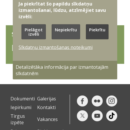
Ja piekrītat šo papildu sīkdatņu
izmantošanai, lūdzu, atzīmējiet savu
izvēli:
Pielāgot
Nepiekrītu
Piekrītu
SAISTĪTIE DOKUMENTI
izvēli
Sīkdatņu izmantošanas noteikumi
Pieteikuma veidlapa produktu testēšanai un
konsultācijām
Detalizētāka informācija par izmantotajām
sīkdatnēm
Dokumenti
Galerijas
Iepirkumi
Kontakti
Tirgus
Vakances
izpēte