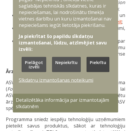
kodu (
North Atlantic Treaty Organization
saglabājas tehniskās sīkdatnes, kuras ir
Commercial and Government Entity
–
NCAGE
);
nepieciešamas, lai nodrošinātu tīmekļa
Identificējiet pašreizējās Federālās un
vietnes darbību un kuru izmantošanai nav
Aizsardzības departamenta līgumu iespējas
šeit
;
nepieciešams iegūt lietotāja piekrišanu.
Abpusējie aizsardzības iepirkuma līgumi,
izņēmumi un atteikšanās dati pieejami
šeit
;
Ja piekrītat šo papildu sīkdatņu
U.c. skatīt vairāk pievienotajā prezentācijā par
izmantošanai, lūdzu, atzīmējiet savu
ASV Aizsardzības departamenta Iepirkumu
izvēli:
aktualitātēm (U.S. Department of Defense
Procurement Update);
Pielāgot
Nepiekrītu
Piekrītu
izvēli
Ārzemju salīdzinošās testēšanas programma
Sīkdatņu izmantošanas noteikumi
ASV Ārzemju salīdzinošās testēšanas programma
(
Foreign Comparative Testing Program
) izveidota, lai
ASV Aizsardzības departaments atrastu un izvērtētu
Detalizētāka informācija par izmantotajām
ārzemju izveidotas tehnoloģijas, kas var aizpildīt ASV
sīkdatnēm
spēju iztrūkumus un palielināt to gatavības līmeni.
Programma sniedz iespēju tehnoloģiju uzņēmumiem
pieteikt savus produktus, sākot ar tehnoloģiju