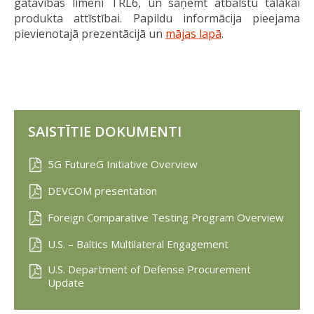
gatavības līmeni TRL6, un saņemt atbalstu tālākai
produkta attīstībai. Papildu informācija pieejama
pievienotajā prezentācijā un
mājas lapā
.
SAISTĪTIE DOKUMENTI
5G FutureG Initiative Overview
DEVCOM presentation
Foreign Comparative Testing Program Overview
U.S. – Baltics Multilateral Engagement
U.S. Department of Defense Procurement
Update