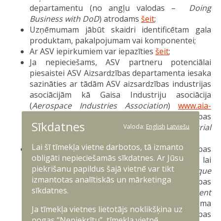
departamentu (no angļu valodas –
Doing
Business with DoD
) atrodams
šeit
;
Uzņēmumam jābūt skaidri identificētam gala
produktam, pakalpojumam vai komponentei;
Ar ASV iepirkumiem var iepazīties
šeit
;
Ja nepieciešams, ASV partneru potenciālai
piesaistei ASV Aizsardzības departamenta iesaka
sazināties ar tādām ASV aizsardzības industrijas
asociācijām kā Gaisa Industriju asociācija
(
Aerospace Industries Association
)
www.aia-
aerospace.org
un Nacionālā Aizsardzības
Sīkdatnes
industriju asociācija (
National Defense Industrial
Valoda:
English
Latviešu
Association
)
www.ndia.org
;
Lai šī tīmekļa vietne darbotos, tā izmanto
Reģistrēšanās Lēmumu pārvaldības
obligāti nepieciešamās sīkdatnes. Ar Jūsu
sistēmā
(
System for Award Management
), lai
piekrišanu papildus šajā vietnē var tikt
iegūtu unikālu vienības identifikatoru (
Unique
izmantotas analītiskās un mārketinga
Entity Identifier
– UEI) un Komerciālo un valdības
sīkdatnes.
vienības kodu (
Commercial and Government
Entity Code
–
CAGE
) vai Ziemeļatlantijas līguma
Ja tīmekļa vietnes lietotājs noklikšķina uz
organizācijas Komerciālo un valdības vienības
pogas “Nepiekrītu”, tīmekļa vietnē