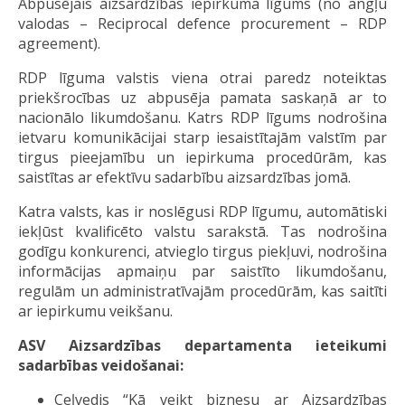
Abpusējais aizsardzības iepirkuma līgums (no angļu
valodas – Reciprocal defence procurement – RDP
agreement).
RDP līguma valstis viena otrai paredz noteiktas
priekšrocības uz abpusēja pamata saskaņā ar to
nacionālo likumdošanu. Katrs RDP līgums nodrošina
ietvaru komunikācijai starp iesaistītajām valstīm par
tirgus pieejamību un iepirkuma procedūrām, kas
saistītas ar efektīvu sadarbību aizsardzības jomā.
Katra valsts, kas ir noslēgusi RDP līgumu, automātiski
iekļūst kvalificēto valstu sarakstā. Tas nodrošina
godīgu konkurenci, atvieglo tirgus piekļuvi, nodrošina
informācijas apmaiņu par saistīto likumdošanu,
regulām un administratīvajām procedūrām, kas saitīti
ar iepirkumu veikšanu.
ASV Aizsardzības departamenta ieteikumi
sadarbības veidošanai:
Ceļvedis “Kā veikt biznesu ar Aizsardzības