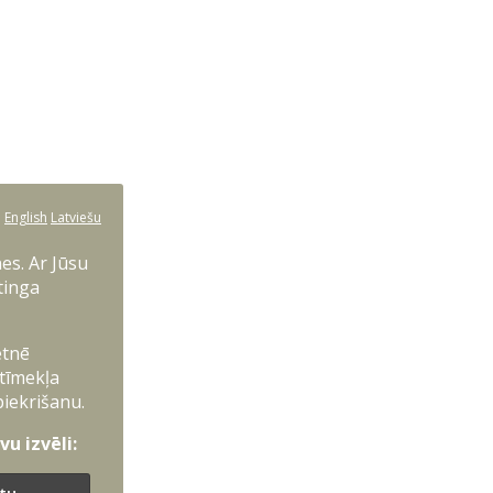
:
English
Latviešu
es. Ar Jūsu
tinga
etnē
 tīmekļa
piekrišanu.
u izvēli: