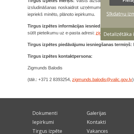
Pielā
Tirgus izpētes mērķis:
Valsts aizsardzības loģistikas
izsludināšanas noskaidrot uzņēmumu spējas piegādāt pr
Sīkdatņu iz
iepriekš minēto, plānoto iepirkumu.
Tirgus izpētes informācijas iesniedzējam (uzņēmēj
sūtīt pieteikumu uz e-pasta adresi:
zigmunds.balodis@v
Detalizētāka
Tirgus izpētes piedāvājumu iesniegšanas termiņš:
l
Tirgus izpētes kontaktpersona:
Zigmunds Balodis
(tālr.: +371 2 8393254,
zigmunds.balodis@valic.gov.lv
)
Dokumenti
Galerijas
Iepirkumi
Kontakti
Tirgus izpēte
Vakances