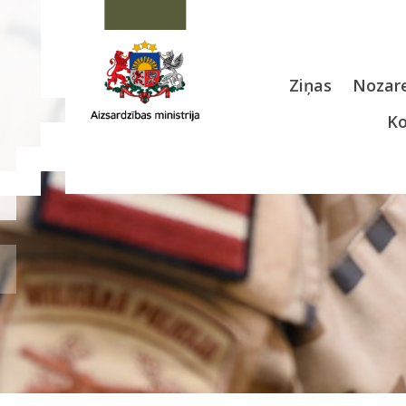
Ziņas
Nozare
Ko