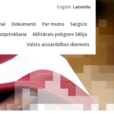
English
Latviešu
nai
Dokumenti
Par mums
Sargs.lv
stiprināšana
Militārais poligons Sēlija
Valsts aizsardzības dienests