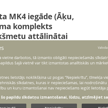
ta MK4 iegāde (Āķu,
juma komplekts
kšmetu attālinātai
es
Valoda
ļa vietne darbotos, tā izmanto obligāti nepieciešamās sīkdatn
apildus šajā vietnē var tikt izmantotas analītiskās un mārke
ietnes lietotājs noklikšķina uz pogas “Nepiekrītu”, tīmekļa vi
ehniskās sīkdatnes, kuras ir nepieciešamas, lai nodrošinātu
u centrs
ību un kuru izmantošanai nav nepieciešams iegūt lietotāja 
 un virvju komplekta MK4 iegāde (
Āķu, virvju un
t šo papildu sīkdatņu izmantošanai, lūdzu, atzīmējiet sav
 attālinātai pārvietošanai
)