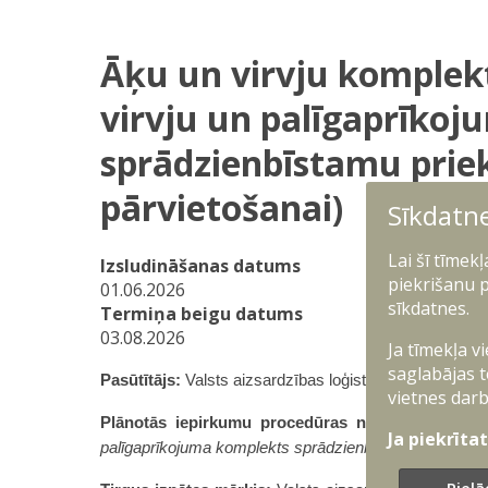
Āķu un virvju komplek
virvju un palīgaprīko
sprādzienbīstamu prie
pārvietošanai)
Sīkdatn
Lai šī tīmek
Izsludināšanas datums
piekrišanu p
01.06.2026
sīkdatnes.
Termiņa beigu datums
03.08.2026
Ja tīmekļa v
saglabājas t
Pasūtītājs:
Valsts aizsardzības loģistikas un iepirkum
vietnes darb
Plānotās iepirkumu procedūras nosaukums:
Āķu
Ja piekrīta
palīgaprīkojuma komplekts sprādzienbīstamu priekšmetu