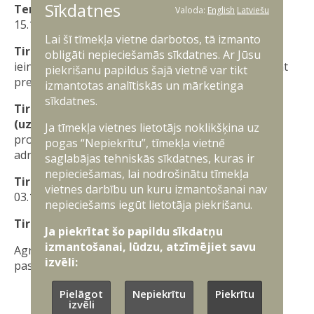
Sīkdatnes
Termiņa beigu datums
Valoda:
English
Latviešu
15.12.2025
Lai šī tīmekļa vietne darbotos, tā izmanto
Tirgus izpētes mērķis:
Zemessardzes štābs ir
obligāti nepieciešamās sīkdatnes. Ar Jūsu
ieinteresēts pirms iepirkuma organizēšanas apzināt
piekrišanu papildus šajā vietnē var tikt
preču piedāvājumu tirgū un cenas.
izmantotas analītiskās un mārketinga
sīkdatnes.
Tirgus izpētes informācijas iesniedzējam
(uzņēmējam):
Par piedalīšanos tirgus izpētes
Ja tīmekļa vietnes lietotājs noklikšķina uz
procesā lūdzam sūtīt pieteikumu uz e-pasta
pogas “Nepiekrītu”, tīmekļa vietnē
adresi:
agris.sprancmanis@mil.lv
saglabājas tehniskās sīkdatnes, kuras ir
nepieciešamas, lai nodrošinātu tīmekļa
Tirgus izpētes iesniegšanas termiņš:
līdz
vietnes darbību un kuru izmantošanai nav
03.12.2025. plkst. 15:00
nepieciešams iegūt lietotāja piekrišanu.
Tirgus izpētes kontaktpersona:
Ja piekrītat šo papildu sīkdatņu
izmantošanai, lūdzu, atzīmējiet savu
Agris Sprancmanis (tālr.: 67335942, e-
izvēli:
pasts:
agris.sprancmanis@mil.lv
)
Pielāgot
Nepiekrītu
Piekrītu
izvēli