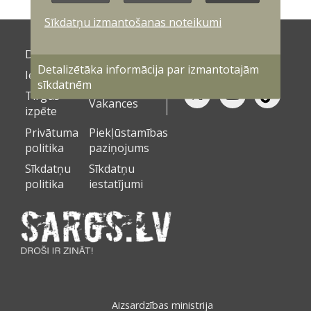
Sīkdatņu izmantošanas noteikumi
Dokumenti
Galerijas
Detalizētāka informācija par izmantotajām
Iepirkumi
Kontakti
sīkdatnēm
Tirgus
Vakances
izpēte
Privātuma
Piekļūstamības
politika
paziņojums
Sīkdatņu
Sīkdatņu
politika
iestatījumi
Aizsardzības ministrija