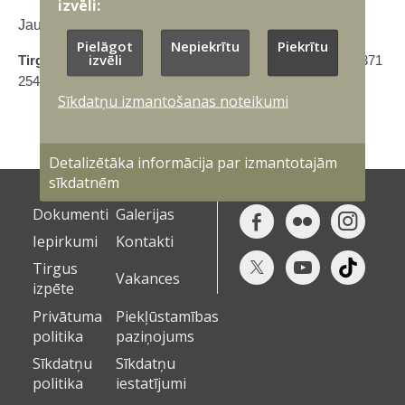
izvēli:
Jau iepriekš pateicamies par sniegtajām atbildēm!
Pielāgot
Nepiekrītu
Piekrītu
izvēli
Tirgus izpētes kontaktpersona:
Katrīna Sjomina, Mob. +371
25437425, e-pasts
katrina.sjomina@mil.lv
Sīkdatņu izmantošanas noteikumi
Detalizētāka informācija par izmantotajām
sīkdatnēm
Dokumenti
Galerijas
Iepirkumi
Kontakti
Tirgus
Vakances
izpēte
Privātuma
Piekļūstamības
politika
paziņojums
Sīkdatņu
Sīkdatņu
politika
iestatījumi