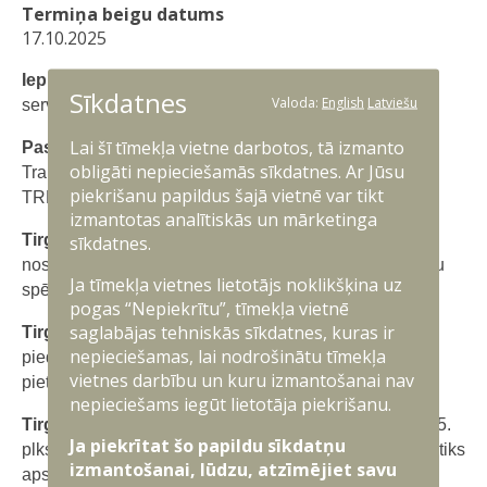
Termiņa beigu datums
17.10.2025
Iepirkums:
Industriālo dvieļu un absorbējošo paklāju
Sīkdatnes
Valoda:
English
Latviešu
serviss
Lai šī tīmekļa vietne darbotos, tā izmanto
Pasūtītājs:
NBS Nodrošinājuma pavēlniecības
obligāti nepieciešamās sīkdatnes. Ar Jūsu
Transporta remonta nodrošinājuma centrs (NBS NP
piekrišanu papildus šajā vietnē var tikt
TRNC).
izmantotas analītiskās un mārketinga
Tirgus izpētes mērķis:
NBS NP TRNC ir ieinteresēts
sīkdatnes.
noskaidrot pirms iepirkuma izsludināšanas komersantu
Ja tīmekļa vietnes lietotājs noklikšķina uz
spējas iepirkuma realizēšanai.
pogas “Nepiekrītu”, tīmekļa vietnē
saglabājas tehniskās sīkdatnes, kuras ir
Tirgus izpētes informācijas iesniedzējam:
Par
nepieciešamas, lai nodrošinātu tīmekļa
piedalīšanos tirgus izpētes procesā lūdzam sūtīt
vietnes darbību un kuru izmantošanai nav
pieteikumu uz e-pasta adresi:
katrina.sjomina@mil.lv
nepieciešams iegūt lietotāja piekrišanu.
Tirgus izpētes iesniegšanas termiņš:
līdz 17.10.2025.
Ja piekrītat šo papildu sīkdatņu
plkst. 17:00 (pēc minētā termiņa iesūtītā informācija netiks
izmantošanai, lūdzu, atzīmējiet savu
apstrādāta un ņemta vērā).