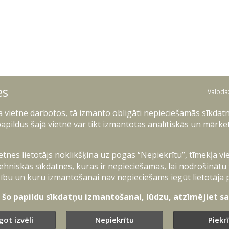
es
Valoda
ļa vietne darbotos, tā izmanto obligāti nepieciešamās sīkdatn
apildus šajā vietnē var tikt izmantotas analītiskās un mārke
“Interaktīvā tāfele”
(uzņēmējam):
Par piedalīšanos tirgus izpētes
ietnes lietotājs noklikšķina uz pogas “Nepiekrītu”, tīmekļa vi
esi:
K.Radionovs@mil.lv
.
ehniskās sīkdatnes, kuras ir nepieciešamas, lai nodrošinātu
ību un kuru izmantošanai nav nepieciešams iegūt lietotāja 
pirms iepirkuma izsludināšanas noskaidrot
tā iepirkuma realizēšanai.
t šo papildu sīkdatņu izmantošanai, lūdzu, atzīmējiet sav
09.2025. plkst. 12:00 (pēc minētā termiņa
got izvēli
Nepiekrītu
Piekr
 vērā).