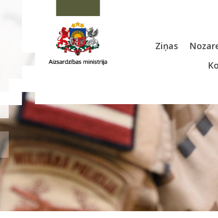
Ziņas
Nozare
Ko