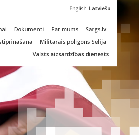
English
Latviešu
nai
Dokumenti
Par mums
Sargs.lv
stiprināšana
Militārais poligons Sēlija
Valsts aizsardzības dienests