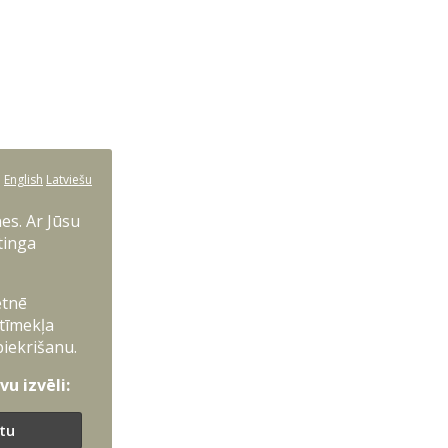
:
English
Latviešu
es. Ar Jūsu
tinga
etnē
 tīmekļa
piekrišanu.
u izvēli:
ītu