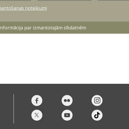
mantošanas noteikumi
m!
 informācija par izmantotajām sīkdatnēm