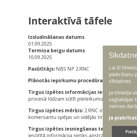
Interaktīvā tāfele
Izsludināšanas datums
01.09.2025
Termiņa beigu datums
Sīkdatn
10.09.2025
Lai šī tīmek
Pasūtītājs:
NBS NP 2.RNC
piekrišanu p
Plānotās iepirkumu procedūras nosaukums:
sīkdatnes.
Tirgus izpētes informācijas iesniedzējam 
Ja tīmekļa v
procesā lūdzam sūtīt pieteikumu uz e-pasta adr
saglabājas t
vietnes darb
Tirgus izpētes mērķis:
2.RNC ir ieinteresēts 
komersantu spējas un vidējās tirgus cenas minē
Ja piekrīta
Tirgus izpētes iesniegšanas termiņš:
līdz 10.
Pielā
iesūtītā informācija netiks apstrādāta un ņemta