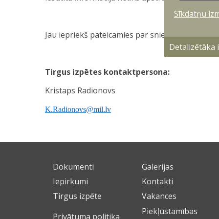
Sīkdatņu iz
Jau iepriekš pateicamies par sniegtajām atbildē
Detalizētāka
Tirgus izpētes kontaktpersona:
Kristaps Radionovs
K.Radionovs@mil.lv
Dokumenti
Galerijas
Iepirkumi
Kontakti
Tirgus izpēte
Vakances
Piekļūstamības
Privātuma politika