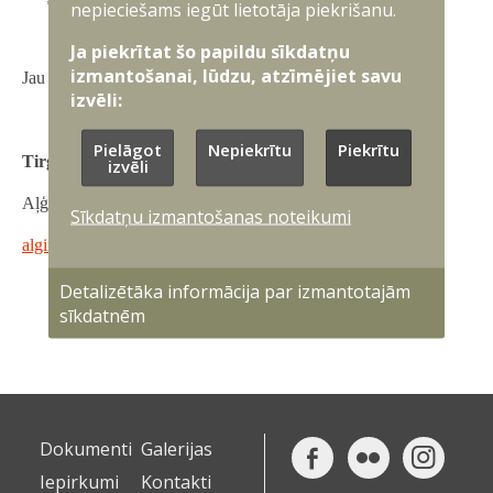
nepieciešams iegūt lietotāja piekrišanu.
Ja piekrītat šo papildu sīkdatņu
izmantošanai, lūdzu, atzīmējiet savu
Jau iepriekš pateicamies par sniegtajām atbildēm!
izvēli:
Pielāgot
Nepiekrītu
Piekrītu
Tirgus izpētes kontaktpersona:
izvēli
Aļģirts Dievaitis
Sīkdatņu izmantošanas noteikumi
algirts.dievaitis@mil.lv
Detalizētāka informācija par izmantotajām
sīkdatnēm
Dokumenti
Galerijas
Iepirkumi
Kontakti