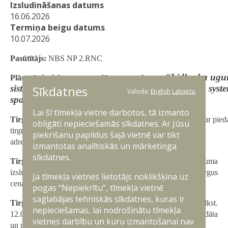
Izsludināšanas datums
16.06.2026
Termiņa beigu datums
10.07.2026
Pasūtītājs:
NBS NP 2.RNC
“Lidlauka ugu
Plānotās iepirkumu procedūras nosaukums:
Sīkdatnes
sistēmas rezerves daļas (ADB) Airfield lightning syst
Valoda:
English
Latviešu
spare parts (ADB).”
Lai šī tīmekļa vietne darbotos, tā izmanto
Tirgus izpētes informācijas iesniedzējam (uzņēmējam):
Par pied
obligāti nepieciešamās sīkdatnes. Ar Jūsu
tirgus izpētes procesā lūdzam sūtīt pieteikumu uz e-pasta
piekrišanu papildus šajā vietnē var tikt
adresi:
algirts.dievaitis@mil.lv
.
izmantotas analītiskās un mārketinga
sīkdatnes.
Tirgus izpētes mērķis:
2.RNC ir ieinteresēts pirms iepirkuma
izsludināšanas noskaidrot komersantu spējas un vidējās tirgus
Ja tīmekļa vietnes lietotājs noklikšķina uz
cenas minētā iepirkuma realizēšanai.
pogas “Nepiekrītu”, tīmekļa vietnē
saglabājas tehniskās sīkdatnes, kuras ir
Tirgus izpētes iesniegšanas termiņš:
līdz 10.07.2026. plkst.
nepieciešamas, lai nodrošinātu tīmekļa
12.00 (pēc minētā termiņa iesūtītā informācija netiks apstrādāta
vietnes darbību un kuru izmantošanai nav
un ņemta vērā).