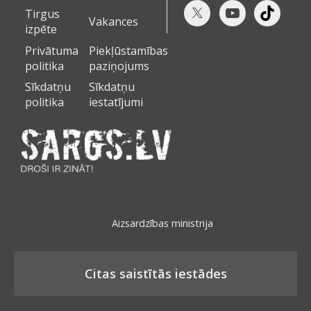
Tirgus
Vakances
izpēte
Privātuma
Piekļūstamības
politika
paziņojums
Sīkdatņu
Sīkdatņu
politika
iestatījumi
Aizsardzības ministrija
Citas saistītās iestādes