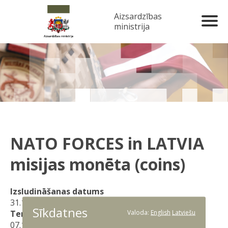
Aizsardzības
ministrija
NATO FORCES in LATVIA
misijas monēta (coins)
Izsludināšanas datums
31.10.2024
Sīkdatnes
Valoda:
English
Latviešu
Termiņa beigu datums
07.11.2024