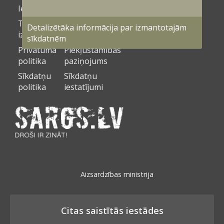
Iepirkumi
Kontakti
Tirgus
Detalizētāka informācija par izmantotajām
Vakances
izpēte
sīkdatnēm
Privātuma
Piekļūstamības
politika
paziņojums
Sīkdatņu
Sīkdatņu
politika
iestatījumi
Aizsardzības ministrija
Citas saistītās iestādes