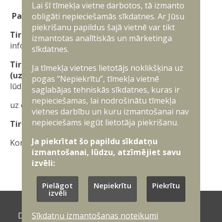
Lai šī tīmekļa vietne darbotos, tā izmanto
Pasūtītājs:
NBS Nodrošinājuma pavēlniecība
obligāti nepieciešamās sīkdatnes. Ar Jūsu
piekrišanu papildus šajā vietnē var tikt
Tirgus izpētes mērķis:
Ieinteresētos piegādātājus
izmantotas analītiskās un mārketinga
informēt par gaidāmo iepirkumu.
sīkdatnes.
Tirgus izpētes informācijas iesniedzējam
Ja tīmekļa vietnes lietotājs noklikšķina uz
(uzņēmējam):
Lai saņemtu tehnisko specifikāciju
pogas “Nepiekrītu”, tīmekļa vietnē
lūdzu sūtīt pieteikumu
saglabājas tehniskās sīkdatnes, kuras ir
nepieciešamas, lai nodrošinātu tīmekļa
uz e-pasta adresi:
gita.kanca@mil.lv
vietnes darbību un kuru izmantošanai nav
nepieciešams iegūt lietotāja piekrišanu.
Tirgus izpētes termiņš:
līdz 07.11.2024.
Ja piekrītat šo papildu sīkdatņu
Kontaktinformācija:
gita.kanca@mil.lv
izmantošanai, lūdzu, atzīmējiet savu
izvēli:
Pielāgot
Nepiekrītu
Piekrītu
izvēli
Sīkdatņu izmantošanas noteikumi
Dokumenti
Galerijas