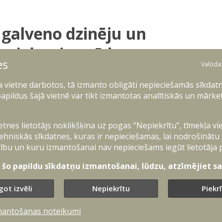
galveno dzinēju un
ojekta izstrāde un
es
Valoda
ļa vietne darbotos, tā izmanto obligāti nepieciešamās sīkdatn
apildus šajā vietnē var tikt izmantotas analītiskās un mārke
ietnes lietotājs noklikšķina uz pogas “Nepiekrītu”, tīmekļa vi
ehniskās sīkdatnes, kuras ir nepieciešamas, lai nodrošinātu
ību un kuru izmantošanai nav nepieciešams iegūt lietotāja 
s nodrošinājuma centrs
t šo papildu sīkdatņu izmantošanai, lūdzu, atzīmējiet sav
kuģa KA-14 ASTRA galveno dzinēju un reduktoru
got izvēli
Nepiekrītu
Piekr
ms iepirkuma izsludināšanas noskaidrot komersantu
mantošanas noteikumi
ēšanai.