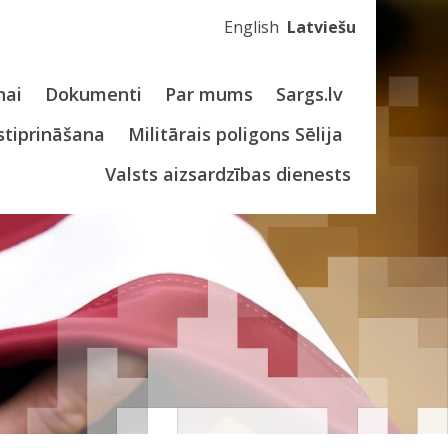
English
Latviešu
nai
Dokumenti
Par mums
Sargs.lv
stiprināšana
Militārais poligons Sēlija
Valsts aizsardzības dienests