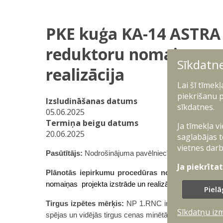
PKE kuģa KA-14 ASTRA 
reduktoru nomaiņas pr
Sīkdatn
realizācija
Lai šī tīmek
piekrišanu p
Izsludināšanas datums
sīkdatnes.
05.06.2025
Termiņa beigu datums
Ja tīmekļa v
20.06.2025
saglabājas t
vietnes darb
Pasūtītājs:
Nodrošinājuma pavēlniecības 1.Reģionālai
Ja piekrīta
Plānotās iepirkumu procedūras nosaukums
:
PKE 
nomaiņas projekta izstrāde un realizācija
Pielā
Tirgus izpētes mērķis:
NP 1.RNC ir ieinteresēts pir
Sīkdatņu iz
spējas un vidējās tirgus cenas minētā iepirkuma realiz