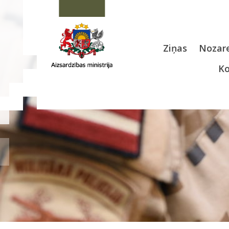
Ziņas
Nozare
Ko