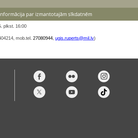
am):
Par piedalīšanos tirgus izpētes procesā lūdzam
 informācija par izmantotajām sīkdatnēm
)
. plkst. 16:00
404214, mob.tel.
27080944
,
ugis.ruperts@mil.lv
)