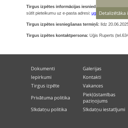
Tirgus izpētes informācijas iesniedzējam (uzņēmēj
Detalizētāka
sūtīt pieteikumu uz e-pasta adresi:
ugis.ruperts@mil.lv
Tirgus izpētes iesniegšanas termiņš:
līdz 20.06.2025
Tirgus izpētes kontaktpersona:
Uģis Ruperts (tel.63
Dokumenti
Galerijas
Iepirkumi
Kontakti
Tirgus izpēte
Vakances
Piekļūstamības
Privātuma politika
paziņojums
Sīkdatņu politika
Sīkdatņu iestatījumi