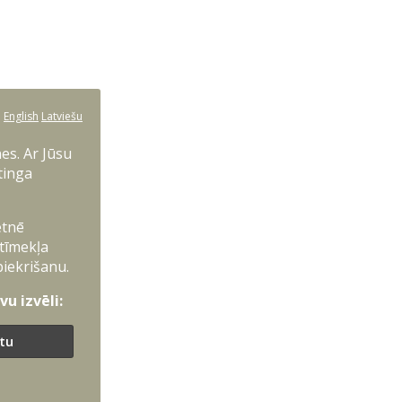
:
English
Latviešu
es. Ar Jūsu
tinga
etnē
 tīmekļa
piekrišanu.
u izvēli:
ītu