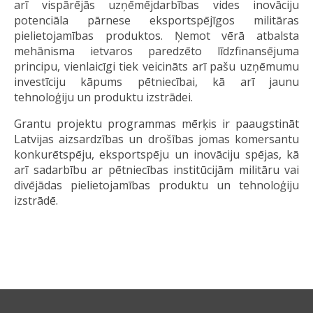
arī vispārējās uzņēmējdarbības vides inovāciju
potenciāla pārnese eksportspējīgos militāras
pielietojamības produktos. Ņemot vērā atbalsta
mehānisma ietvaros paredzēto līdzfinansējuma
principu, vienlaicīgi tiek veicināts arī pašu uzņēmumu
investīciju kāpums pētniecībai, kā arī jaunu
tehnoloģiju un produktu izstrādei.
Grantu projektu programmas mērķis ir paaugstināt
Latvijas aizsardzības un drošības jomas komersantu
konkurētspēju, eksportspēju un inovāciju spējas, kā
arī sadarbību ar pētniecības institūcijām militāru vai
divējādas pielietojamības produktu un tehnoloģiju
izstrādē.