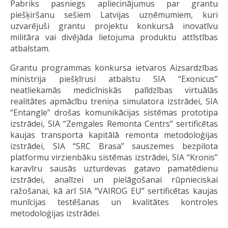
Pabriks pasniegs apliecinājumus par grantu
piešķiršanu sešiem Latvijas uzņēmumiem, kuri
uzvarējuši grantu projektu konkursā inovatīvu
militāra vai divējāda lietojuma produktu attīstības
atbalstam.
Grantu programmas konkursa ietvaros Aizsardzības
ministrija piešķīrusi atbalstu SIA “Exonicus”
neatliekamās medicīniskās palīdzības virtuālās
realitātes apmācību treniņa simulatora izstrādei, SIA
“Entangle” drošas komunikācijas sistēmas prototipa
izstrādei, SIA “Zemgales Remonta Centrs” sertificētas
kaujas transporta kapitālā remonta metodoloģijas
izstrādei, SIA “SRC Brasa” sauszemes bezpilota
platformu virzienbāku sistēmas izstrādei, SIA “Kronis”
karavīru sausās uzturdevas gatavo pamatēdienu
izstrādei, analīzei un pielāgošanai rūpnieciskai
ražošanai, kā arī SIA “VAIROG EU” sertificētas kaujas
munīcijas testēšanas un kvalitātes kontroles
metodoloģijas izstrādei.