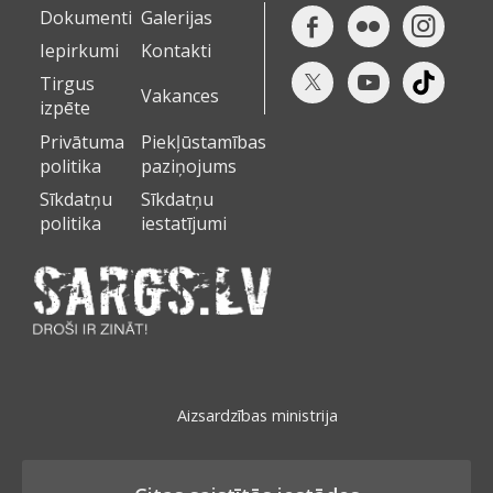
Dokumenti
Galerijas
Iepirkumi
Kontakti
Tirgus
Vakances
izpēte
Privātuma
Piekļūstamības
politika
paziņojums
Sīkdatņu
Sīkdatņu
politika
iestatījumi
Aizsardzības ministrija