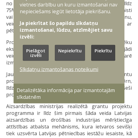
no attiecināmajām izmaksām, ko varēja palielināt līdz
vietnes darbību un kuru izmantošanai nav
75%, ja projekts paredzēja pētniecības iestāžu iesaisti
nepieciešams iegūt lietotāja piekrišanu.
vai to pētnieciskā darba rezultātu izmantošanu,
Ja piekrītat šo papildu sīkdatņu
veicinot tehnoloģiju pārnesi, kā arī sadarbību ar
izmantošanai, lūdzu, atzīmējiet savu
pētniecības iestādēm.
izvēli:
Projektu īstenošanas laikā Nacionālo bruņoto spēku
eksperti uzņēmumiem sniegs konsultācijas, tādējādi
Pielāgot
Nepiekrītu
Piekrītu
izvēli
veicinot inovatīvu un aizsardzības nozarē
izmantojamu produktu attīstību.
Sīkdatņu izmantošanas noteikumi
Jau ziņots, ka Aizsardzības ministrijas pirmajā grantu
programmas konkursā, kas tika izsludināts pērn,
līdzfinansējumu 50 000 eiro apmērā saņēma seši
Detalizētāka informācija par izmantotajām
projekti.
sīkdatnēm
Aizsardzības ministrijas realizētā grantu projektu
programma ir līdz šim pirmais šāda veida Latvijas
aizsardzības un drošības industrijas mērķtiecīga
attīstības atbalsta mehānisms, kura ietvaros sevišķi
tiek uzsvērta Latvijas pētniecības iestāžu iesaiste, kā