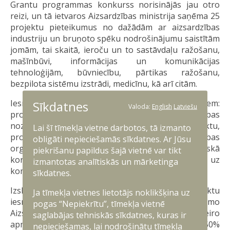
Grantu programmas konkurss norisinājās jau otro
reizi, un tā ietvaros Aizsardzības ministrija saņēma 25
projektu pieteikumus no dažādām ar aizsardzības
industriju un bruņoto spēku nodrošinājumu saistītām
jomām, tai skaitā, ieroču un to sastāvdaļu ražošanu,
mašīnbūvi, informācijas un komunikācijas
tehnoloģijām, būvniecību, pārtikas ražošanu,
bezpilota sistēmu izstrādi, medicīnu, kā arī citām.
Iesniegtie projekti tika vērtēti pēc šādiem kritērijiem:
Sīkdatnes
Valoda:
English
Latviešu
produkta pielietojamība aizsardzības un drošības
nozarē, komersanta vispārējā spēja attīstīt projektu,
Lai šī tīmekļa vietne darbotos, tā izmanto
produkta novitāte, tehnoloģiskā ietilpība, pētniecības
obligāti nepieciešamās sīkdatnes. Ar Jūsu
organizāciju iesaiste, kā arī starptautiskā
piekrišanu papildus šajā vietnē var tikt
konkurētspēja un ekonomiskā ietekme uz
izmantotas analītiskās un mārketinga
komersanta turpmāko komercdarbību.
sīkdatnes.
Izsludinātā grantu konkursa ietvaros projektu
Ja tīmekļa vietnes lietotājs noklikšķina uz
iesniedzēji pretendēja uz kopējo pieejamo
pogas “Nepiekrītu”, tīmekļa vietnē
Aizsardzības ministrijas līdzfinansējumu 350 000 eiro
saglabājas tehniskās sīkdatnes, kuras ir
apmērā. Atbalsta īpatsvars vienam projektam bija 50%
nepieciešamas, lai nodrošinātu tīmekļa