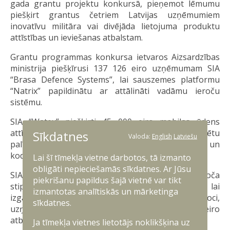
gada grantu projektu konkursā, pieņemot lēmumu
piešķirt grantus četriem Latvijas uzņēmumiem
inovatīvu militāra vai divējāda lietojuma produktu
attīstības un ieviešanas atbalstam.
Grantu programmas konkursa ietvaros Aizsardzības
ministrija piešķīrusi 137 126 eiro uzņēmumam SIA
“Brasa Defence Systems”, lai sauszemes platformu
“Natrix” papildinātu ar attālināti vadāmu ieroču
sistēmu.
SIA “Watex” piešķirti 45 000 eiro mobilas ūdens
attīrīšanas stacijas prototipa izstrādei, kas spētu
Sīkdatnes
Valoda:
English
Latviešu
palīdzēt ķīmisko, bioloģisko, radioloģisko un
kodolmateriālu draudu pārvarēšanai.
Lai šī tīmekļa vietne darbotos, tā izmanto
obligāti nepieciešamās sīkdatnes. Ar Jūsu
SIA “Temeso” iecerei pilnveidot CVRT ieroča
piekrišanu papildus šajā vietnē var tikt
stiprinājumu balstu piešķirti 19 146 eiro, savukārt, lai
izmantotas analītiskās un mārketinga
izgatavotu un testētu bezčaulu munīcijas ieroci,
sīkdatnes.
uzņēmums SIA “Baltic Bullets” saņēmis 12 000 eiro
atbalstu.
Ja tīmekļa vietnes lietotājs noklikšķina uz