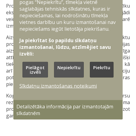
pogas “Nepiekrītu”, tīmekļa vietnē
Projektu īstenošanas laikā Nacionālo bruņoto spēku
saglabājas tehniskās sīkdatnes, kuras ir
eksperti uzņēmumiem sniegs konsultācijas, tādējādi
nepieciešamas, lai nodrošinātu tīmekļa
veicinot inovatīvu un aizsardzības nozarē
vietnes darbību un kuru izmantošanai nav
izmantojamu produktu attīstību.
nepieciešams iegūt lietotāja piekrišanu.
Aizsardzības ministrijas realizētā grantu projektu
Ja piekrītat šo papildu sīkdatņu
programma ir līdz šim pirmais šāda veida Latvijas
izmantošanai, lūdzu, atzīmējiet savu
aizsardzības un drošības industrijas mērķtiecīga
izvēli:
attīstības atbalsta mehānisms, kura ietvaros sevišķi
tiek uzsvērta Latvijas pētniecības iestāžu iesaiste, kā
Pielāgot
Nepiekrītu
Piekrītu
arī vispārējās uzņēmējdarbības vides inovāciju
izvēli
potenciāla pārnese eksportspējīgos militāras
pielietojamības produktos.
Sīkdatņu izmantošanas noteikumi
Kopš 2018. gada piecu grantu projektu konkursu
rezultātā atbalstīti 25 militāra vai divējāda lietojuma
Detalizētāka informācija par izmantotajām
produkti, kopējam finansējuma apmēram sasniedzot
sīkdatnēm
gandrīz divu miljonu eiro.