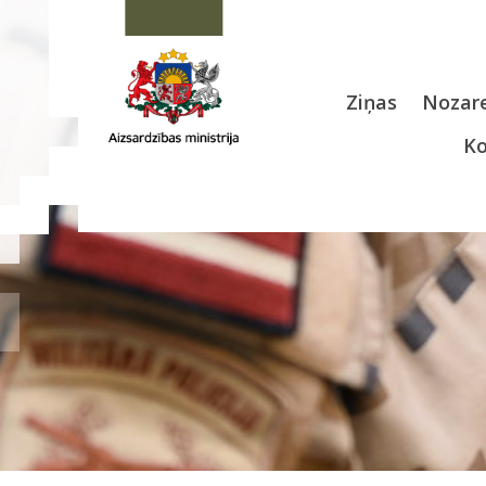
Ziņas
Nozare
Ko