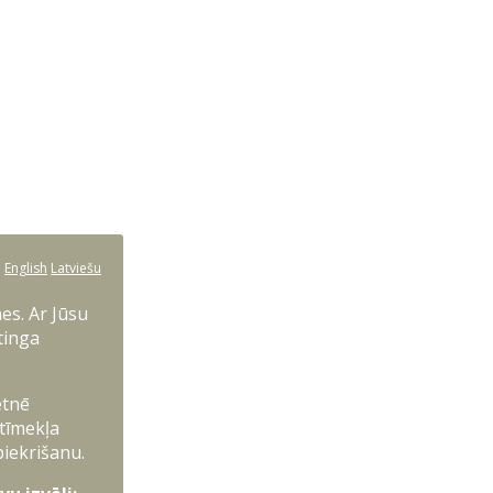
:
English
Latviešu
es. Ar Jūsu
tinga
etnē
 tīmekļa
piekrišanu.