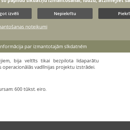
t šo papildu sīkdatņu izmantošanai, lūdzu, atzīmējiet sav
tēmas bezpilota lidaparātu atbalstam un
rīdināšanas sistēma par bezpilota sistēmu
istēma uz elektromagnētiskās karadarbības
got izvēli
Nepiekrītu
Piekr
darbības sistēmas ar elektromagnētisko un
mantošanas noteikumi
. Pirmajam konkursam projektu pieteikšanās
. Pieteikšanās otrajam grantu uzsaukumam
 informācija par izmantotajām sīkdatnēm
iem, bija veltīts tikai bezpilota lidaparātu
 operacionālās vadlīnijas projektu izstrādei.
sam: 600 tūkst. eiro.