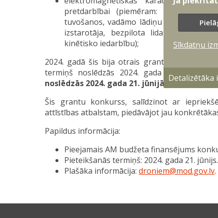
Ja piekrīta
elektromagnētiskās karadarbības sis
pretdarbībai (piemēram: individuālā b
tuvošanos, vadāmo lādiņu mērķēšanas s
Pielā
izstarotāja, bezpilota lidaparātu pret
kinētisko iedarbību);
Sīkdatņu iz
2024. gadā šis bija otrais grantu uzsaukums
termiņš noslēdzās 2024. gada 29. februārī
Detalizētāka
noslēdzās 2024. gada 21. jūnijā.
Šis grantu konkurss, salīdzinot ar iepriekšēj
attīstības atbalstam, piedāvājot jau konkrētākas
Papildus informācija:
Pieejamais AM budžeta finansējums konkur
Pieteikšanās termiņš: 2024. gada 21. jūnijs.
Plašāka informācija:
droniem@mod.gov.lv
.