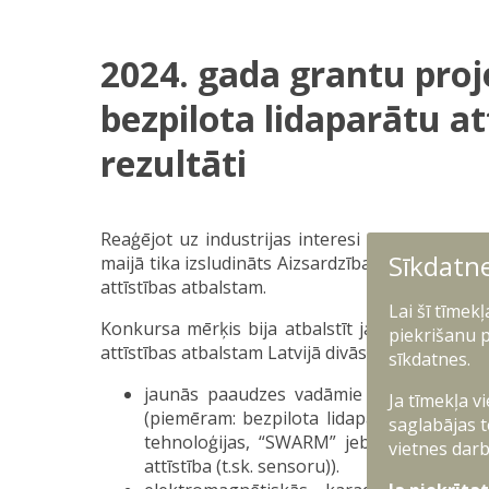
2024. gada grantu pro
bezpilota lidaparātu at
rezultāti
Reaģējot uz industrijas interesi un veicinot uz
Sīkdatn
maijā tika izsludināts Aizsardzības ministrijas
attīstības atbalstam.
Lai šī tīmek
Konkursa mērķis bija atbalstīt jaunu produktu 
piekrišanu p
attīstības atbalstam Latvijā divās prioritārajās 
sīkdatnes.
jaunās paaudzes vadāmie lādiņi (bezpilo
Ja tīmekļa v
(piemēram: bezpilota lidaparātu alternatī
saglabājas t
tehnoloģijas, “SWARM” jeb spietu tehnol
vietnes darb
attīstība (t.sk. sensoru)).