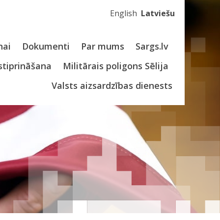
English
Latviešu
nai
Dokumenti
Par mums
Sargs.lv
stiprināšana
Militārais poligons Sēlija
Valsts aizsardzības dienests