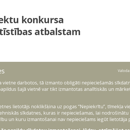
jektu konkursa
tīstības atbalstam
ņēmējdarbības vides attīstību, 2024. gada 14.
es
 grantu projektu konkurss bezpilota lidaparātu
Valoda
ļa vietne darbotos, tā izmanto obligāti nepieciešamās sīkdatn
un tehnoloģiju izstrādi bezpilota lidaparātu
apildus šajā vietnē var tikt izmantotas analītiskās un mārke
jomās:
ta lidaparāti ar lādiņu) un to komponentes
ietnes lietotājs noklikšķina uz pogas “Nepiekrītu”, tīmekļa vi
vās navigācijas sistēmas, bateriju un dzinēju
ehniskās sīkdatnes, kuras ir nepieciešamas, lai nodrošinātu
oģijas, bezpilota lidaparātu kravas sistēmu
ību un kuru izmantošanai nav nepieciešams iegūt lietotāja 