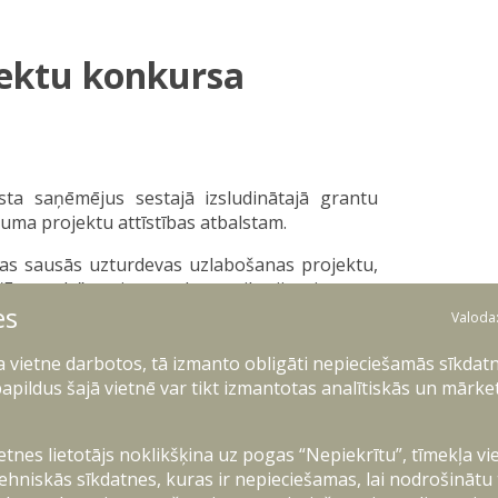
jektu konkursa
lsta saņēmējus sestajā izsludinātajā grantu
juma projektu attīstības atbalstam.
kas sausās uzturdevas uzlabošanas projektu,
“Entangle” ar jaunas komunikāciju sistēmas
es
” ar attālināti vadāmas atmīnēšanas sistēmas
Valoda
gies”, piedāvājot izstrādāt jaunu materiālu
infrasarkanā starojuma (58 125 euro). Tāpat
ļa vietne darbotos, tā izmanto obligāti nepieciešamās sīkdatn
s, ar ko iecerēts izstrādāt jaunu risinājumu
apildus šajā vietnē var tikt izmantotas analītiskās un mārke
dentificēšanai lidojuma laikā, izmantojot
ietnes lietotājs noklikšķina uz pogas “Nepiekrītu”, tīmekļa vi
teikties Latvijā reģistrēti komersanti, lai
ehniskās sīkdatnes, kuras ir nepieciešamas, lai nodrošinātu