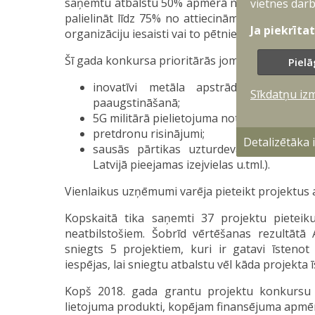
saņemtu atbalstu 50% apmērā no projekta atti
vietnes darb
palielināt līdz 75% no attiecināmajām izmaksā
Ja piekrīta
organizāciju iesaisti vai to pētniecības darba r
Šī gada konkursa prioritārās jomas bija:
Pielā
inovatīvi metāla apstrādes risinājum
Sīkdatņu iz
paaugstināšanā;
5G militārā pielietojuma noturības risināju
pretdronu risinājumi;
Detalizētāka
sausās pārtikas uzturdevas uzlabošana
Latvijā pieejamas izejvielas u.tml.).
Vienlaikus uzņēmumi varēja pieteikt projektus 
Kopskaitā tika saņemti 37 projektu pieteik
neatbilstošiem. Šobrīd vērtēšanas rezultātā A
sniegts 5 projektiem, kuri ir gatavi īstenot i
iespējas, lai sniegtu atbalstu vēl kāda projekta 
Kopš 2018. gada grantu projektu konkursu re
lietojuma produkti, kopējam finansējuma apmēr