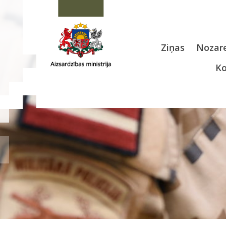
Ziņas
Nozare
Ko