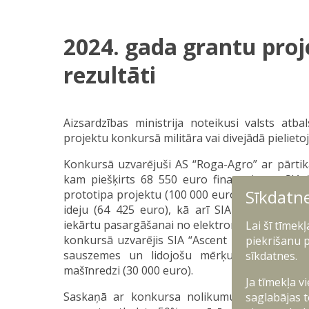
2024. gada grantu pro
rezultāti
Aizsardzības ministrija noteikusi valsts atba
projektu konkursā militāra vai divejādā pielieto
Konkursā uzvarējuši AS “Roga-Agro” ar pārti
kam piešķirts 68 550 euro finansējums, SIA 
Sīkdatn
prototipa projektu (100 000 euro), SIA “LV-Teh
ideju (64 425 euro), kā arī SIA “JLU Technolo
iekārtu pasargāšanai no elektromagnētiskā un 
Lai šī tīmek
konkursā uzvarējis SIA “Ascent Lumina” projekt
piekrišanu p
sauszemes un lidojošu mērķu automātiskai i
sīkdatnes.
mašīnredzi (30 000 euro).
Ja tīmekļa v
Saskaņā ar konkursa nolikumu, tajā varēja pie
saglabājas t