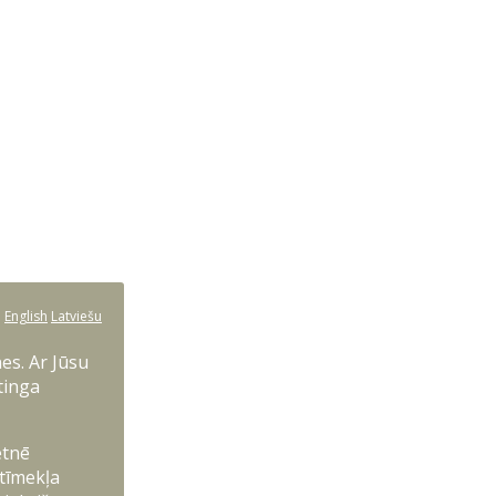
:
English
Latviešu
es. Ar Jūsu
tinga
etnē
 tīmekļa