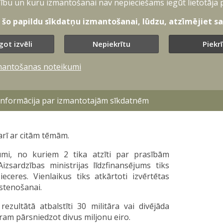
ecināmajām izmaksām. Atbalsta īpatsvaru var
ību un kuru izmantošanai nav nepieciešams iegūt lietotāja 
m, ja projekta īstenošana paredz pētniecības
t šo papildu sīkdatņu izmantošanai, lūdzu, atzīmējiet sav
ezultātu izmantošanu.
got izvēli
Nepiekrītu
Piekr
i militārās tehnikas/bruņojuma noturības
mantošanas noteikumi
mi;
 informācija par izmantotajām sīkdatnēm
 (svars, lietošanas termiņa pagarināšana,
arī ar citām tēmām.
umi, no kuriem 2 tika atzīti par prasībām
izsardzības ministrijas līdzfinansējums tiks
eceres. Vienlaikus tiks atkārtoti izvērtētas
īstenošanai.
zultātā atbalstīti 30 militāra vai divējāda
am pārsniedzot divus miljonu eiro.