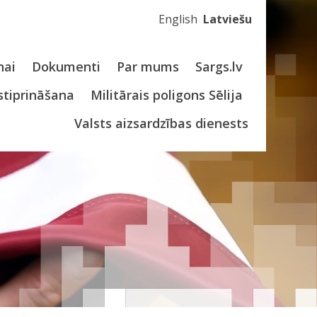
English
Latviešu
nai
Dokumenti
Par mums
Sargs.lv
stiprināšana
Militārais poligons Sēlija
Valsts aizsardzības dienests