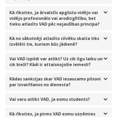
Kā rīkoties, ja ārvalstīs apgūstu vidējo vai
vidējo profesionālo vai arodizglītību, bet
tieku atlasīts VAD pēc nejaušības principa?
Kā no sākotnēji atlasīto cilvēku skaita tiks
izvēlēti tie, kuriem būs jādienē?
Vai VAD izpildi var atlikt? Uz cik ilgu laiku un
cik bieži? Kādi ir attaisnojošie iemesli?
Kādas sankcijas skar VAD iesaucamo pilsoni
par izvairīšanos no dienesta?
Vai varu atlikt VAD, ja esmu students?
Kā rīkoties, ja pirms VAD esmu uzņēmies