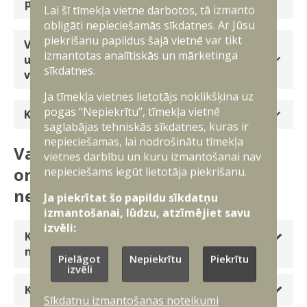
pagarināšanai?
Lai šī tīmekļa vietne darbotos, tā izmanto
obligāti nepieciešamās sīkdatnes. Ar Jūsu
piekrišanu papildus šajā vietnē var tikt
Vai persona var pati izvēlēties dienesta veidu
izmantotas analītiskās un mārketinga
un dienesta vietu un, vai šī izvēle tiks ņemta
sīkdatnes.
vērā?
Ja tīmekļa vietnes lietotājs noklikšķina uz
pogas “Nepiekrītu”, tīmekļa vietnē
Kas svarīgs jāizdara, gatavojoties VAD?
saglabājas tehniskās sīkdatnes, kuras ir
nepieciešamas, lai nodrošinātu tīmekļa
Valsts aizsardzības dienesta
vietnes darbību un kuru izmantošanai nav
organizēšana: atlase pēc
nepieciešams iegūt lietotāja piekrišanu.
nejaušības principa
Ja piekrītat šo papildu sīkdatņu
izmantošanai, lūdzu, atzīmējiet savu
izvēli:
Kas ir atlases process un detalizēti kā tas
notiks?
Pielāgot
Nepiekrītu
Piekrītu
izvēli
Kas būs pieaicināti uz novērošanu?
Sīkdatņu izmantošanas noteikumi