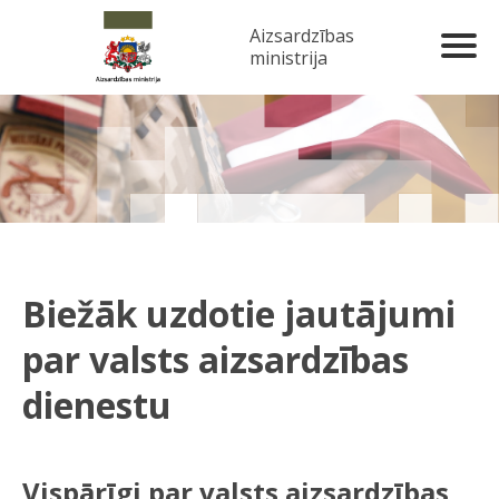
Aizsardzības
ministrija
Biežāk uzdotie jautājumi
par valsts aizsardzības
dienestu
Vispārīgi par valsts aizsardzības