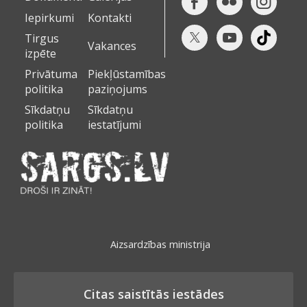
Iepirkumi
Kontakti
Tirgus
Vakances
izpēte
Privātuma
Piekļūstamības
politika
paziņojums
Sīkdatņu
Sīkdatņu
politika
iestatījumi
Aizsardzības ministrija
Citas saistītās iestādes