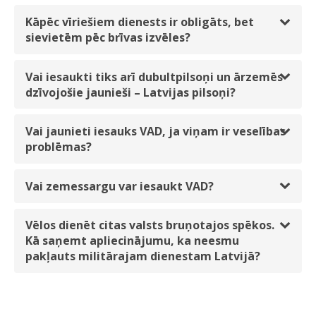
Kāpēc vīriešiem dienests ir obligāts, bet
sievietēm pēc brīvas izvēles?
Vai iesaukti tiks arī dubultpilsoņi un ārzemēs
dzīvojošie jaunieši – Latvijas pilsoņi?
Vai jaunieti iesauks VAD, ja viņam ir veselības
problēmas?
Vai zemessargu var iesaukt VAD?
Vēlos dienēt citas valsts bruņotajos spēkos.
Kā saņemt apliecinājumu, ka neesmu
pakļauts militārajam dienestam Latvijā?