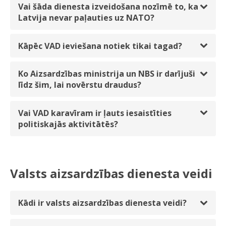
Vai šāda dienesta izveidošana nozīmē to, ka
Latvija nevar paļauties uz NATO?
Kāpēc VAD ieviešana notiek tikai tagad?
Ko Aizsardzības ministrija un NBS ir darījuši
līdz šim, lai novērstu draudus?
Vai VAD karavīram ir ļauts iesaistīties
politiskajās aktivitātēs?
Valsts aizsardzības dienesta veidi
Kādi ir valsts aizsardzības dienesta veidi?