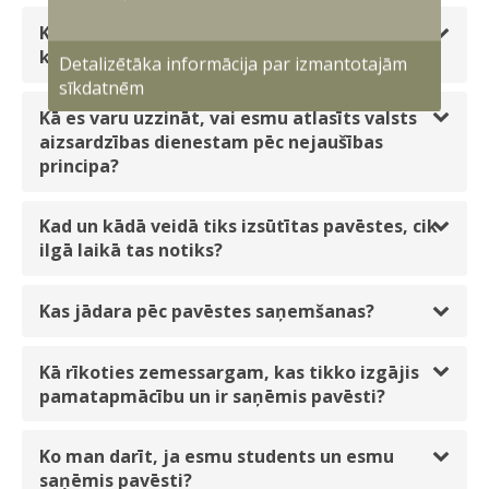
Kāds būs algoritms - kā izvēlēsies pilsoņus,
kurus iesaukt?
Detalizētāka informācija par izmantotajām
sīkdatnēm
Kā es varu uzzināt, vai esmu atlasīts valsts
aizsardzības dienestam pēc nejaušības
principa?
Kad un kādā veidā tiks izsūtītas pavēstes, cik
ilgā laikā tas notiks?
Kas jādara pēc pavēstes saņemšanas?
Kā rīkoties zemessargam, kas tikko izgājis
pamatapmācību un ir saņēmis pavēsti?
Ko man darīt, ja esmu students un esmu
saņēmis pavēsti?