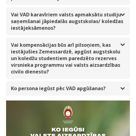
Vai VAD karavīriem valsts apmaksātu studiju
saņemšanai jāpiedalās augstskolas/ koledžas
iestājeksāmenos?
Vai kompensācijas būs arī pilsoņiem, kas
iestājušies Zemessardzē, apgūst augstskolu
un koledžu studentiem paredzēto rezerves
virsnieka programmu vai valsts aizsardzības
civilo dienestu?
Ko persona iegūst pēc VAD apgūšanas?