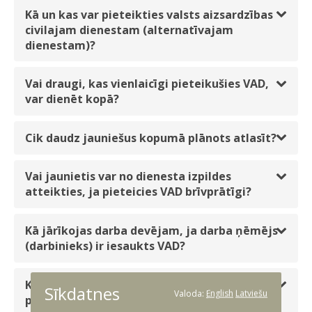
Kā un kas var pieteikties valsts aizsardzības
civilajam dienestam (alternatīvajam
dienestam)?
Vai draugi, kas vienlaicīgi pieteikušies VAD,
var dienēt kopā?
Cik daudz jauniešus kopumā plānots atlasīt?
Vai jaunietis var no dienesta izpildes
atteikties, ja pieteicies VAD brīvprātīgi?
Kā jārīkojas darba devējam, ja darba ņēmējs
(darbinieks) ir iesaukts VAD?
Kur VAD karavīrs var saņemt izziņu, kas
Sīkdatnes
Valoda:
English
Latviešu
paredzēta goda ģimenes apliecības statusa