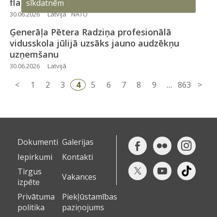
flangā Latvijā un Igaunijā
sīkdatnēm
30.06.2026
Latvijā
NATO
Ģenerāļa Pētera Radziņa profesionālā
vidusskola jūlijā uzsāks jauno audzēkņu
uzņemšanu
30.06.2026
Latvijā
<
1
2
3
4
5
6
7
8
9
…
863
>
Dokumenti
Galerijas
Iepirkumi
Kontakti
Tirgus
Vakances
izpēte
Privātuma
Piekļūstamības
politika
paziņojums