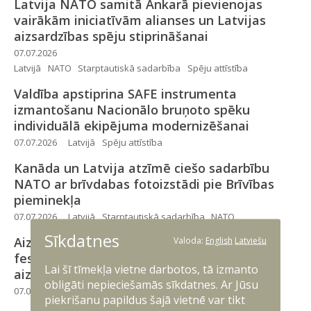
Latvija NATO samitā Ankarā pievienojas
vairākām iniciatīvām alianses un Latvijas
aizsardzības spēju stiprināšanai
07.07.2026
Latvijā
NATO
Starptautiskā sadarbība
Spēju attīstība
Valdība apstiprina SAFE instrumenta
izmantošanu Nacionālo bruņoto spēku
individuālā ekipējuma modernizēšanai
07.07.2026
Latvijā
Spēju attīstība
Kanāda un Latvija atzīmē ciešo sadarbību
NATO ar brīvdabas fotoizstādi pie Brīvības
pieminekļa
07.07.2026
Latvijā
Starptautiskā sadarbība
NATO
Sīkdatnes
Valoda:
English
Latviešu
Aizsardzības nozares “Drošajā teltī” sarunu
festivālā “Lampa” diskutēs par valsts
Lai šī tīmekļa vietne darbotos, tā izmanto
aizsardzību un kiberdrošību
obligāti nepieciešamās sīkdatnes. Ar Jūsu
07.07.2026
Latvijā
piekrišanu papildus šajā vietnē var tikt