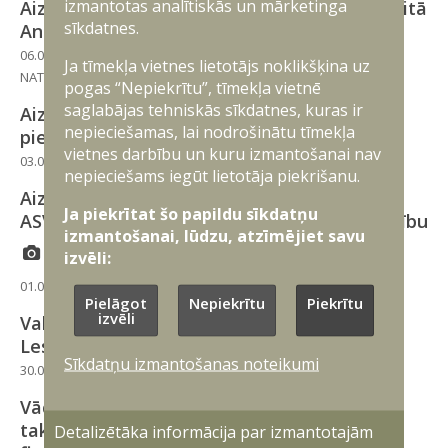
izmantotas analītiskās un mārketinga
Aizsardzības ministrs piedalīsies NATO samitā
sīkdatnes.
Ankarā
06.07.2026
Ja tīmekļa vietnes lietotājs noklikšķina uz
NATO
Starptautiskā sadarbība
Aizsardzības politika
pogas “Nepiekrītu”, tīmekļa vietnē
saglabājas tehniskās sīkdatnes, kuras ir
Aizsardzības ministrija aicina uzņēmējus
nepieciešamas, lai nodrošinātu tīmekļa
pieteikties Eiropas Savienības grantiem
vietnes darbību un kuru izmantošanai nav
03.07.2026
Latvijā
Industrija
nepieciešams iegūt lietotāja piekrišanu.
Aizsardzības ministrijas valsts sekretārs ar
Ja piekrītat šo papildu sīkdatņu
ASV kara ministra vietnieku pārrunā sadarbību
izmantošanai, lūdzu, atzīmējiet savu
izvēli:
01.07.2026
Latvijā
Pielāgot
Nepiekrītu
Piekrītu
izvēli
Valdība atbalsta finansējuma piešķiršanu
Lestenes muzeja ekspozīcijas izveidei
Sīkdatņu izmantošanas noteikumi
30.06.2026
Latvijā
Vācijas un Nīderlandes korpuss pārņem
taktisko komandvadību NATO austrumu
Detalizētāka informācija par izmantotajām