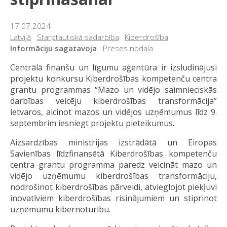
17.07.2024
Latvijā
Starptautiskā sadarbība
Kiberdrošība
Informāciju sagatavoja
Preses nodaļa
Centrālā finanšu un līgumu aģentūra ir izsludinājusi
projektu konkursu Kiberdrošības kompetenču centra
grantu programmas “Mazo un vidējo saimnieciskās
darbības veicēju kiberdrošības transformācija”
ietvaros, aicinot mazos un vidējos uzņēmumus līdz 9.
septembrim iesniegt projektu pieteikumus.
Aizsardzības ministrijas izstrādātā un Eiropas
Savienības līdzfinansētā Kiberdrošības kompetenču
centra grantu programma paredz veicināt mazo un
vidējo uzņēmumu kiberdrošības transformāciju,
nodrošinot kiberdrošības pārveidi, atvieglojot piekļuvi
inovatīviem kiberdrošības risinājumiem un stiprinot
uzņēmumu kibernoturību.