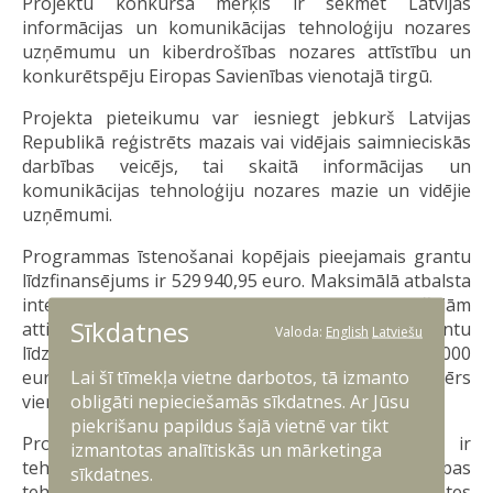
Projektu konkursa mērķis ir sekmēt Latvijas
informācijas un komunikācijas tehnoloģiju nozares
uzņēmumu un kiberdrošības nozares attīstību un
konkurētspēju Eiropas Savienības vienotajā tirgū.
Projekta pieteikumu var iesniegt jebkurš Latvijas
Republikā reģistrēts mazais vai vidējais saimnieciskās
darbības veicējs, tai skaitā informācijas un
komunikācijas tehnoloģiju nozares mazie un vidējie
uzņēmumi.
Programmas īstenošanai kopējais pieejamais grantu
līdzfinansējums ir 529 940,95 euro. Maksimālā atbalsta
intensitāte ir 50% no projekta kopējām tiešajām
Sīkdatnes
attiecināmajām izmaksām. Minimālais grantu
Valoda:
English
Latviešu
līdzfinansējuma apmērs vienam projektam ir 20 000
Lai šī tīmekļa vietne darbotos, tā izmanto
euro. Maksimālais grantu līdzfinansējuma apmērs
obligāti nepieciešamās sīkdatnes. Ar Jūsu
vienam finansējuma saņēmējam ir 60 000 euro.
piekrišanu papildus šajā vietnē var tikt
Projektu ietvaros atbalstāmās darbības ir
izmantotas analītiskās un mārketinga
tehnoloģisko risinājumu pilotprojekti, kiberdrošības
sīkdatnes.
tehnoloģiju izstrāde un ieviešana, kapacitātes