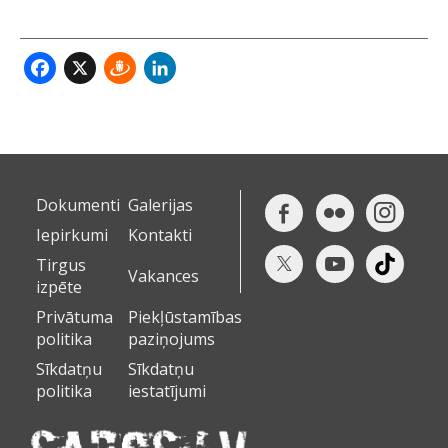
Facebook
X
Draugiem
LinkedIn
Dokumenti
Galerijas
Iepirkumi
Kontakti
Tirgus
Vakances
izpēte
Privātuma
Piekļūstamības
politika
paziņojums
Sīkdatņu
Sīkdatņu
politika
iestatījumi