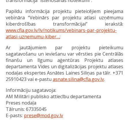
transformācija” īstenošanas noteikumi”.
Papildu informācija projektu pieteicējiem pieejama
vebināra “Vebinārs par projektu atlasi uzņēmumu
kiberdrošības transformācijai” ierakstā:
www.cfla.gov.lv/lv/notikums/vebinars-par-projektu-
atlasi-uznemumu-kiber…
;
Ar jautājumiem par projektu pieteikumu
sagatavošanu un ieviešanu var vērsties pie Centrālās
finanšu un līgumu aģentūras Projektu atlases
departamenta Vides un digitalizācijas projektu atlases
nodaļas ekspertes Asnātes Laines Siliņas pa tālr. +371
25910423 vai e-pastu
asnate.silina@cfla.gov.lv
.
Informāciju sagatavoja:
AM Militāri publisko attiecību departamenta
Preses nodaļa
Tālrunis: 67335045
E-pasts:
prese@mod.gov.lv