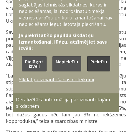
spēkus, lai apmācītu Ukrainas bruņoto spēku
saglabājas tehniskās sīkdatnes, kuras ir
virsniekus un karavīrus. Pirms nedēļas uzsākta jauna
nepieciešamas, lai nodrošinātu tīmekļa
Latvijas un Kanādas iniciatīva, lai Latvijā apmācītu
vietnes darbību un kuru izmantošanai nav
Ukrainas jaunākos virsniekus.
nepieciešams iegūt lietotāja piekrišanu.
Savukārt, pārrunājot Ziemeļu grupas valstu
Ja piekrītat šo papildu sīkdatņu
prioritātes NATO samitā Viļņā, aizsardzības ministri
izmantošanai, lūdzu, atzīmējiet savu
pauda pārliecību, ka, lai stātos pretī Krievijas
izvēli:
radītajiem pašreizējiem un arī nākotnes draudiem,
Viļņas samitā pieņemtajiem lēmumiem ir jāstiprina
Pielāgot
Nepiekrītu
Piekrītu
Alianses atturēšanas un aizsardzības spējas reģionā.
izvēli
“Latvija turpinās ieguldīt savu aizsardzības spēju
Sīkdatņu izmantošanas noteikumi
stiprināšanā un jaunu spēju attīstībā, vienlaikus tā
stiprinot NATO un īpaši Alianses ziemeļaustrumu
flanga drošību. Mēs konsekventi palielinām valsts
Detalizētāka informācija par izmantotajām
aizsardzības budžetu – šogad tie ir 2,25% no
sīkdatnēm
iekšzemes kopprodukta, 2025. gadā sasniegs 2,5%,
bet dažus gadus pēc tam jau 3% no iekšzemes
kopprodukta,” teica aizsardzības ministre.