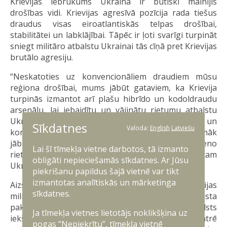
Krievijas iebrukums Ukrainā ir būtiski mainījis
drošības vidi. Krievijas agresīvā pozīcija rada tiešus
draudus visas eiroatlantiskās telpas drošībai,
stabilitātei un labklājībai. Tāpēc ir ļoti svarīgi turpināt
sniegt militāro atbalstu Ukrainai tās cīņā pret Krievijas
brutālo agresiju.
“Neskatoties uz konvencionāliem draudiem mūsu
reģiona drošībai, mums jābūt gataviem, ka Krievija
turpinās izmantot arī plašu hibrīdo un kodoldraudu
arsenālu, lai iebaidītu un vājinātu rietumu atbalstu
Ukrainai. Tāpēc mums ir jāpaliek vienotiem un
Sīkdatnes
Valoda:
English
Latviešu
konsekventiem savā atbalstā Ukrainai un arī turpmāk
jābūt dzinējspēkam, kas konsolidē un apvieno
Lai šī tīmekļa vietne darbotos, tā izmanto
rietumu demokrātijas visam iespējamam atbalstam
obligāti nepieciešamās sīkdatnes. Ar Jūsu
Ukrainai,” uzsvēra I. Mūrniece.
piekrišanu papildus šajā vietnē var tikt
izmantotas analītiskās un mārketinga
Aizsardzības ministre informēja kolēģus, ka Latvijas
sīkdatnes.
militārais atbalsts, iekļaujot pēdējo militārā atbalsta
paketi Ukrainai, jau pārsniedzis 1% no valsts
Ja tīmekļa vietnes lietotājs noklikšķina uz
iekšzemes kopprodukta. Latvija šobrīd koncentrē
pogas “Nepiekrītu”, tīmekļa vietnē