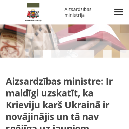
Aizsardzības
ministrija
Aizsardzības ministre: Ir
maldīgi uzskatīt, ka
Krieviju karš Ukrainā ir
novājinājis un tā nav
spējīga uz jauniem