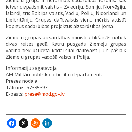
Ziemeļu grupa ir neformāls sadarbības forums, kas
ietver divpadsmit valstis – Zviedriju, Somiju, Norvēģiju,
Islandi, trīs Baltijas valstis, Vāciju, Poliju, Nīderlandi un
Lielbritāniju. Grupas dalībvalstis vieno mērķis attīstīt
kopīgus sadarbības projektus aizsardzības jomā.
Ziemeļu grupas aizsardzības ministru tikšanās notiek
divas reizes gadā. Katru pusgadu Ziemeļu grupas
vadība tiek uzticēta kādai citai dalībvalstij, un pašlaik
Ziemeļu grupas vadošā valsts ir Polija.
Informāciju sagatavoja:
AM Militāri publisko attiecību departamenta
Preses nodaļa
Tālrunis: 67335393
E-pasts:
prese@mod.gov.lv
Facebook
X
Draugiem
LinkedIn