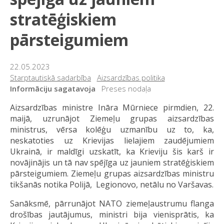
stratēģiskiem
pārsteigumiem
22.05.2023
Starptautiskā sadarbība
Aizsardzības politika
Informāciju sagatavoja
Preses nodaļa
Aizsardzības ministre Ināra Mūrniece pirmdien, 22.
maijā, uzrunājot Ziemeļu grupas aizsardzības
ministrus, vērsa kolēģu uzmanību uz to, ka,
neskatoties uz Krievijas lielajiem zaudējumiem
Ukrainā, ir maldīgi uzskatīt, ka Krieviju šis karš ir
novājinājis un tā nav spējīga uz jauniem stratēģiskiem
pārsteigumiem. Ziemeļu grupas aizsardzības ministru
tikšanās notika Polijā, Legionovo, netālu no Varšavas.
Sanāksmē, pārrunājot NATO ziemeļaustrumu flanga
drošības jautājumus, ministri bija vienisprātis, ka