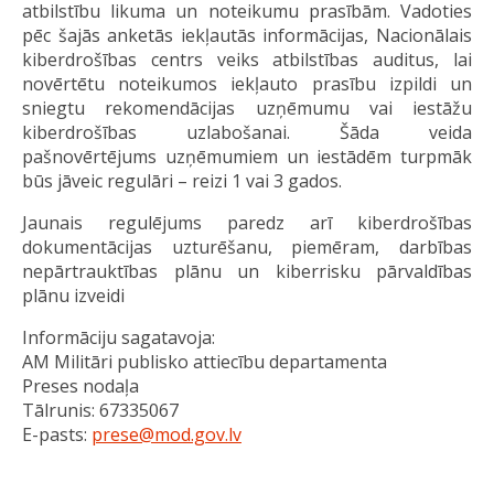
atbilstību likuma un noteikumu prasībām. Vadoties
pēc šajās anketās iekļautās informācijas, Nacionālais
kiberdrošības centrs veiks atbilstības auditus, lai
novērtētu noteikumos iekļauto prasību izpildi un
sniegtu rekomendācijas uzņēmumu vai iestāžu
kiberdrošības uzlabošanai. Šāda veida
pašnovērtējums uzņēmumiem un iestādēm turpmāk
būs jāveic regulāri – reizi 1 vai 3 gados.
Jaunais regulējums paredz arī kiberdrošības
dokumentācijas uzturēšanu, piemēram, darbības
nepārtrauktības plānu un kiberrisku pārvaldības
plānu izveidi
Informāciju sagatavoja:
AM Militāri publisko attiecību departamenta
Preses nodaļa
Tālrunis: 67335067
E-pasts:
prese@mod.gov.lv