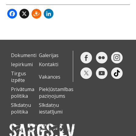
Facebook
X
Draugiem
LinkedIn
Dokumenti
Galerijas
Iepirkumi
Kontakti
Tirgus
Vakances
izpēte
Privātuma
Piekļūstamības
politika
paziņojums
Sīkdatņu
Sīkdatņu
politika
iestatījumi