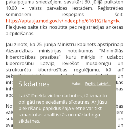
pakalpojumu sniedzējiem, savukārt 30. jūlijā pulksten
10.00 – valsts pārvaldes iestādēm. Reģistrēties
semināriem iespējams šeit:
https://aptauja.mod.gov.lv/index.php/616162?lang=lv
.
Piekļuves saite tiks nosūtīta pēc reģistrācijas anketas
aizpildīšanas.
Jau ziņots, ka 25. jūnijā Ministru kabinets apstiprināja
Aizsardzības ministrijas noteikumus “Minimālās
kiberdrošības prasības”, kuru mērķis ir uzlabot
kiberdrošību Latvijā, ieviešot mūsdienīgu un
strukturētu kiberdrošības regulējumu, kā arī
sekmējot būtisko pakalpojumu sniedzēju un
Sīkdatnes
informācijas un komunikācijas tehnoloģiju kritiskās
Valoda:
English
Latviešu
infrastruktūras noturību pret kiberdrošības
apdraudējumiem,
Lai šī tīmekļa vietne darbotos, tā izmanto
obligāti nepieciešamās sīkdatnes. Ar Jūsu
Noteikumi nosaka obligātās kiberdrošības prasības
piekrišanu papildus šajā vietnē var tikt
valsts, pašvaldību un kritiski svarīgajiem privātajiem
izmantotas analītiskās un mārketinga
sektora subjektiem, kuri nodrošina būtiskus un
sīkdatnes.
svarīgus pakalpojumus, pārvalda informācijas un