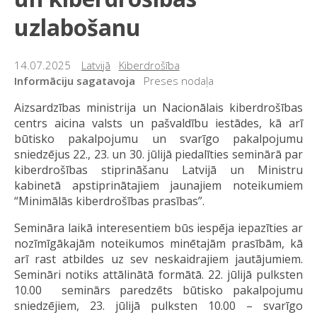
uzlabošanu
14.07.2025
Latvijā
Kiberdrošība
Informāciju sagatavoja
Preses nodaļa
Aizsardzības ministrija un Nacionālais kiberdrošības
centrs aicina valsts un pašvaldību iestādes, kā arī
būtisko pakalpojumu un svarīgo pakalpojumu
sniedzējus 22., 23. un 30. jūlijā piedalīties seminārā par
kiberdrošības stiprināšanu Latvijā un Ministru
kabinetā apstiprinātajiem jaunajiem noteikumiem
“Minimālās kiberdrošības prasības”.
Semināra laikā interesentiem būs iespēja iepazīties ar
nozīmīgākajām noteikumos minētajām prasībām, kā
arī rast atbildes uz sev neskaidrajiem jautājumiem.
Semināri notiks attālinātā formātā. 22. jūlijā pulksten
10.00 seminārs paredzēts būtisko pakalpojumu
sniedzējiem, 23. jūlijā pulksten 10.00 – svarīgo