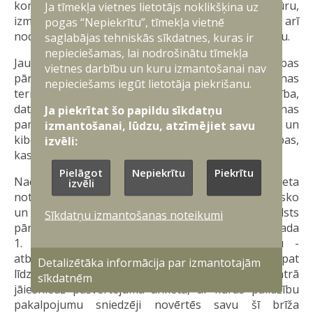
komunikācijas tehnoloģiju kritisko infrastruktūru,
Ja tīmekļa vietnes lietotājs noklikšķina uz
izmanto publiskos elektronisko sakaru tīklus, kā arī
pogas “Nepiekrītu”, tīmekļa vietnē
nodrošina valsts informācijas sistēmu savietojamību.
saglabājas tehniskās sīkdatnes, kuras ir
nepieciešamas, lai nodrošinātu tīmekļa
Jaunie noteikumi regulē tādas jomas kā kiberdrošības
vietnes darbību un kuru izmantošanai nav
pārvaldības prasības, incidentu klasifikācija, ziņošanas
nepieciešams iegūt lietotāja piekrišanu.
termiņi un formas, informācijas sistēmu pieejamība,
datu atjaunošana, šifrēšana, kiberhigiēnas
Ja piekrītat šo papildu sīkdatņu
pamatprincipi, personāla kompetences un
izmantošanai, lūdzu, atzīmējiet savu
kiberdrošības pārvaldnieka prasības, kā arī prasības,
izvēli:
kas izvirzāmas ārpakalpojumiem.
Pielāgot
Nepiekrītu
Piekrītu
Nacionālās kiberdrošības likums un Ministru kabineta
izvēli
noteikumi “Minimālās kiberdrošības prasības” būtisko
un svarīgo pakalpojumus sniedzējiem, kā arī valsts
Sīkdatņu izmantošanas noteikumi
pārvaldes iestādēm paredz pienākumu līdz 2025. gada
1. oktobrim iecelt kiberdrošības pārvaldnieku -
atbildīgo par noteikumos minēto prasību izpildi. Tāpat
Detalizētāka informācija par izmantotajām
līdz 1. oktobrim Nacionālajā kiberdrošības centrā
sīkdatnēm
jāiesniedz pašvērtējuma anketa, ar kuras palīdzību
pakalpojumu sniedzēji novērtēs savu šī brīža