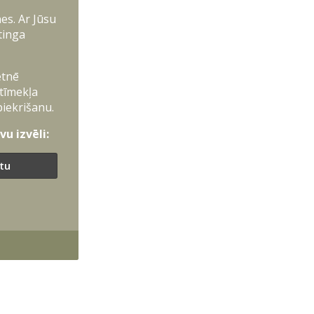
es. Ar Jūsu
tinga
etnē
 tīmekļa
piekrišanu.
u izvēli:
ītu