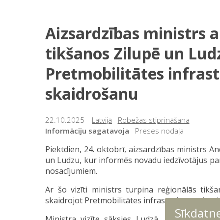
Aizsardzības ministrs a
tikšanos Zilupē un Ludz
Pretmobilitātes infras
skaidrošanu
22.10.2025
Latvijā
Robežas stiprināšana
Informāciju sagatavoja
Preses nodaļa
Piektdien, 24. oktobrī, aizsardzības ministrs An
un Ludzu, kur informēs novadu iedzīvotājus par
nosacījumiem.
Ar šo vizīti ministrs turpina reģionālās tikš
skaidrojot Pretmobilitātes infrastruktūras izve
Sīkdatn
Ministra vizīte sāksies Ludzā, kur viņš tik