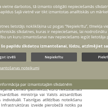
ļa vietne darbotos, tā izmanto obligāti nepieciešamās sīkdatn
apildus šajā vietnē var tikt izmantotas analītiskās un mārke
ksten 15.00 vietējie iedzīvotāji uz sarunu par
 ierasties Zilupes kultūras namā.
ietnes lietotājs noklikšķina uz pogas “Nepiekrītu”, tīmekļa vi
pulksten 17.00 plānota A. Sprūda tikšanās ar
ehniskās sīkdatnes, kuras ir nepieciešamas, lai nodrošinātu
ību un kuru izmantošanai nav nepieciešams iegūt lietotāja 
nets atbalstīja likumprojektu “Pretmobilitātes
t šo papildu sīkdatņu izmantošanai, lūdzu, atzīmējiet sav
r paātrināt Latvijas austrumu robežas militāro
bilitātes infrastruktūras izveides likums tika
got izvēli
Nepiekrītu
Piekr
s likuma apstiprināšanas Saeimā Nacionālie
mantošanas noteikumi
iprināšanai Ministru kabinetā sarakstu ar
iešamajām teritorijām un tajā ietilpstošajiem
noteikts nacionālo interešu objekta statusu,
 informācija par izmantotajām sīkdatnēm
pieejama. Zemes īpašniekus, kuru nekustamais
zsardzības ministrija vai Valsts aizsardzības
individuāli. Taisnīgas atlīdzības noteikšanu
 Infrastruktūras izveide pierobežā notiks pa