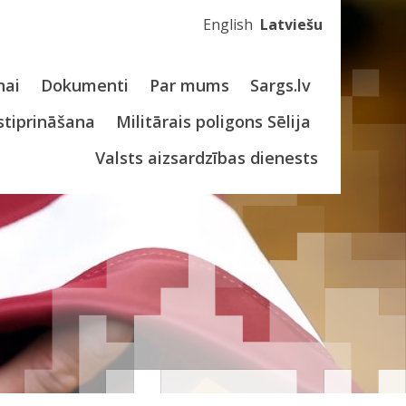
English
Latviešu
nai
Dokumenti
Par mums
Sargs.lv
stiprināšana
Militārais poligons Sēlija
Valsts aizsardzības dienests