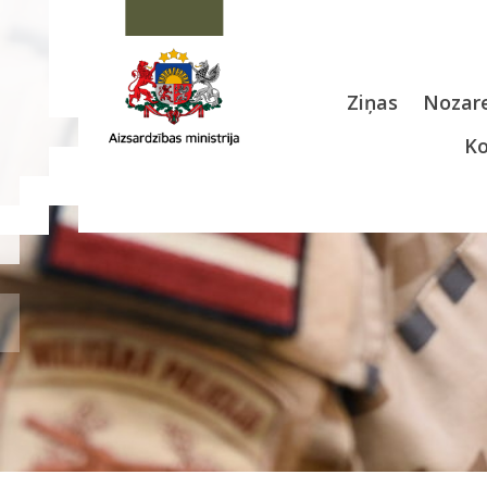
Ziņas
Nozare
Ko