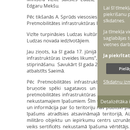
Edgaru Mekšu.
Lai šī tīmek
piekrišanu p
Pēc tikšanās A. Sprūds viesosies Zilupē, kur pul
sīkdatnes.
Pretmobilitātes infrastruktūras likumu aicināti
Ja tīmekļa v
Vizīte turpināsies Ludzas kultūras namā, kur 
saglabājas t
Ludzas novada iedzīvotājiem.
vietnes darb
Jau ziņots, ka šī gada 17. jūnijā Ministru kabi
Ja piekrīta
infrastruktūras izveides likums”, kura mērķis i
stiprināšanu. Savukārt šī gada 2. oktobrī Pretmo
Pielā
atbalstīts Saeimā.
Pēc Pretmobilitātes infrastruktūras izveide
Sīkdatņu iz
bruņotie spēki sagatavos un iesniegs apst
pretmobilitātes infrastruktūras izveidei nepiec
nekustamajiem īpašumiem. Šīm teritorijām tiks 
Detalizētāka
un informācija par šo teritoriju nav publiski 
īpašums atradīsies atsavināmajā teritorijā, Ai
militāro objektu un iepirkumu centrs uzrunās 
veiks sertificēts nekustamā īpašuma vērtētājs.