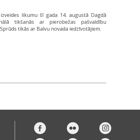
s izveides likumu šī gada 14. augustā Dagdā
onālā tikšanās ar pierobežas pašvaldību
. Sprūds tikās ar Balvu novada iedzīvotājiem.