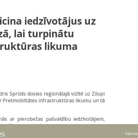
icina iedzīvotājus uz
ā, lai turpinātu
truktūras likuma
dris Sprūds dosies reģionālajā vizītē uz Zilupi
 Pretmobiltātes infrastruktūras likumu un tā
anās ar pierobežas pašvaldību iedzīvotājiem,
ides likuma nosacījumus.
es
Valoda
sies ar Ludzas novada domes priekšsēdētāju