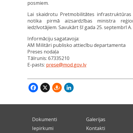
posmiem.
Lai skaidrotu Pretmobilitātes infrastruktūra
notika pirmā aizsardzības ministra reģi
iedzīvotājiem. Savukārt šī gada 25. septembrī A
Informāciju sagatavoja:
AM Militāri publisko attiecību departamenta
Preses nodaļa
Tālrunis: 67335210
E-pasts:
prese@mod.gov.lv
Facebook
X
Draugiem
LinkedIn
Dokumenti
Galerijas
Iepirkumi
Kontakti