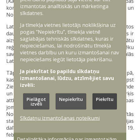
(
Kai Solem
), kā arī ar Stortinga Ārlietu un aizsardzības
izmantotas analītiskās un mārketinga
komisijas pārstāvjiem, lai veicinātu Latvijas un
sīkdatnes.
Norvēģijas sadarbību dronu inovāciju attīstībā.
Ja tīmekļa vietnes lietotājs noklikšķina uz
Latvija un Norvēģija sadarbojas NATO, kā arī citos
pogas “Nepiekrītu”, tīmekļa vietnē
daudzpusējos un divpusējos formātos, kuru mērķis ir
saglabājas tehniskās sīkdatnes, kuras ir
aizsardzības stiprināšana. Savukārt, lai stiprinātu
nepieciešamas, lai nodrošinātu tīmekļa
reģionālo drošību un sekmētu bruņoto spēku
vietnes darbību un kuru izmantošanai nav
savietojamību, militārajās mācībās kopīgi piedalās
nepieciešams iegūt lietotāja piekrišanu.
Latvijas un Norvēģijas karavīri.
Ja piekrītat šo papildu sīkdatņu
Tāpat Latvija un Norvēģija sadarbojas Ziemeļu grupā,
izmantošanai, lūdzu, atzīmējiet savu
kas ir neformāls sadarbības forums, kurā ietilpst
izvēli:
Ziemeļvalstis, Baltijas valstis, Vācija, Polija, Nīderlande
un Lielbritānija. Grupas dalībvalstis vieno mērķis
Pielāgot
Nepiekrītu
Piekrītu
attīstīt kopīgus sadarbības projektus aizsardzības
izvēli
jomā.
Norvēģija ir Latvijas un Apvienotās Karalistes vadītās
Sīkdatņu izmantošanas noteikumi
starptautiskās Dronu koalīcijas dalībvalsts. Norvēģijas
dalība koalīcijā tika apstiprināta 2025. gada 19.
februārī. Dronu koalīcijā ir 20 dalībvalstis.
Detalizētāka informācija par izmantotajām