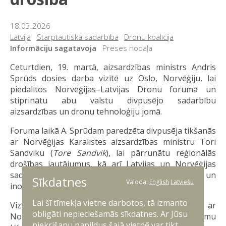
18.03.2026
Latvijā
Starptautiskā sadarbība
Dronu koalīcija
Informāciju sagatavoja
Preses nodaļa
Ceturtdien, 19. martā, aizsardzības ministrs Andris
Sprūds dosies darba vizītē uz Oslo, Norvēģiju, lai
piedalītos Norvēģijas–Latvijas Dronu forumā un
stiprinātu abu valstu divpusējo sadarbību
aizsardzības un dronu tehnoloģiju jomā.
Foruma laikā A. Sprūdam paredzēta divpusēja tikšanās
ar Norvēģijas Karalistes aizsardzības ministru Tori
Sandviku (
Tore Sandvik
), lai pārrunātu reģionālās
drošības jautājumus, kā arī Latvijas un Norvēģijas
sadarbības paplašināšanu drošības, aizsardzības un
Sīkdatnes
Valoda:
English
Latviešu
inovāciju jomā.
Lai šī tīmekļa vietne darbotos, tā izmanto
Vizītes laikā aizsardzības ministrs tiksies arī ar
obligāti nepieciešamās sīkdatnes. Ar Jūsu
Norvēģijas Dronu programmas vadītāju Kaju Solemu
piekrišanu papildus šajā vietnē var tikt