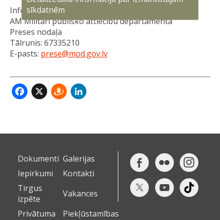
sīkdatnēm
Informāciju sagatavoja:
AM Militāri publisko attiecību departamenta
Preses nodaļa
Tālrunis: 67335210
E-pasts:
prese@mod.gov.lv
Facebook
X
Draugiem
LinkedIn
Dokumenti
Galerijas
Iepirkumi
Kontakti
Tirgus
Vakances
izpēte
Privātuma
Piekļūstamības