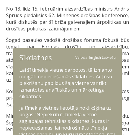
No 13. līdz 15. februārim aizsardzības ministrs Andris
Sprūds piedalīsies 62. Minhenes drošības konferencē,
kurā diskutēs par šī brīža galvenajiem ārpolitikas un
drošības politikas izaicinājumiem.
Šogad pasaules vadošā drošības foruma fokusā būs
temati par Eiropas drošību un aizsardzību,
transatlantisko attiecību nākotni, multilaterālisma
Sīkdatnes
Valoda:
English
Latviešu
atdzīvināšanu un konkurējošas globālās kārtības
vīziju. Tāpat konferencē diskutēs par reģionālajiem
Lai šī tīmekļa vietne darbotos, tā izmanto
konfliktiem, kā arī tehnoloģisko sasniegumu ietekmi
obligāti nepieciešamās sīkdatnes. Ar Jūsu
uz drošību.
piekrišanu papildus šajā vietnē var tikt
izmantotas analītiskās un mārketinga
Konferenci vadīs Minhenes drošības konferences
sīkdatnes.
priekšsēdētāja vēstnieks Volgans Išingers (
Wolfgang
Ischinger
).
Ja tīmekļa vietnes lietotājs noklikšķina uz
pogas “Nepiekrītu”, tīmekļa vietnē
Minhenes drošības konference norisinās jau 62. gadu.
saglabājas tehniskās sīkdatnes, kuras ir
Šogad tā pulcēs vairāk nekā 450 augsta līmeņa
nepieciešamas, lai nodrošinātu tīmekļa
lēmumu pieņēmējus no visas pasaules, tostarp valstu
vietnes darbību un kuru izmantošanai nav