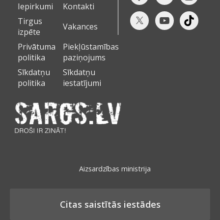
Iepirkumi
Kontakti
Tirgus
Vakances
izpēte
Privātuma
Piekļūstamības
politika
paziņojums
Sīkdatņu
Sīkdatņu
politika
iestatījumi
Aizsardzības ministrija
Citas saistītās iestādes