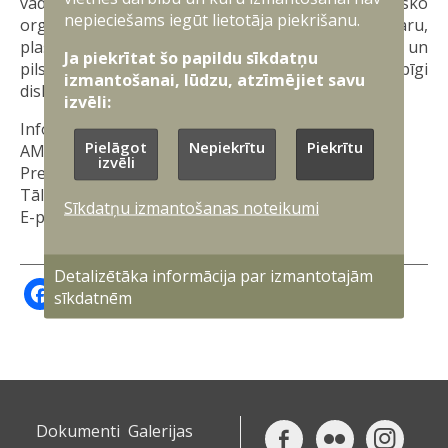
vadītājus, ministrus, starptautisko un nevalstisko
nepieciešams iegūt lietotāja piekrišanu.
organizāciju pārstāvjus, kā arī stratēģisko nozaru,
plašsaziņas līdzekļu, akadēmisko aprindu un
Ja piekrītat šo papildu sīkdatņu
pilsoniskās sabiedrības pārstāvjus, lai kopīgi
izmantošanai, lūdzu, atzīmējiet savu
diskutētu aktuālos drošības izaicinājumus.
izvēli:
Informāciju sagatavoja:
Pielāgot
Nepiekrītu
Piekrītu
AM Militāri publisko attiecību departamenta
izvēli
Preses nodaļa
Tālrunis: 67335210
Sīkdatņu izmantošanas noteikumi
E-pasts:
prese@mod.gov.lv
Detalizētāka informācija par izmantotajām
Facebook
X
Draugiem
LinkedIn
sīkdatnēm
Dokumenti
Galerijas